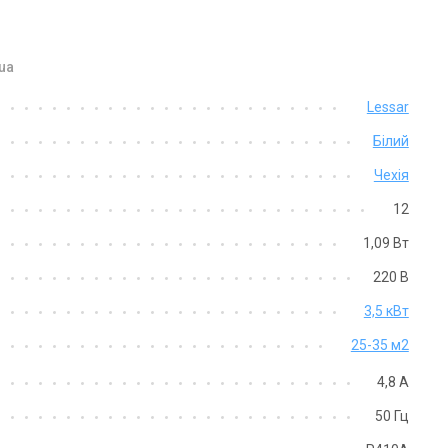
ua
Lessar
Білий
Чехія
12
1,09 Вт
220 В
3,5 кВт
25-35 м2
4,8 А
50 Гц