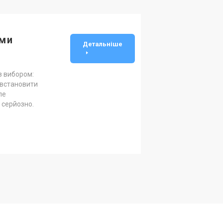
їми
Детальніше
з вибором:
 встановити
ле
 серйозно.