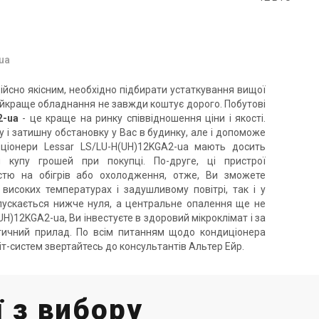
ua
ійсно якісним, необхідно підбирати устаткування вищої
найкраще обладнання не завжди коштує дорого. Побутові
2-ua
- це краще на ринку співвідношення ціни і якості.
 і затишну обстановку у Вас в будинку, але і допоможе
ціонери Lessar LS/LU-H(UH)12KGA2-ua мають досить
купу грошей при покупці. По-друге, ці пристрої
стю на обігрів або охолодження, отже, Ви зможете
 високих температурах і задушливому повітрі, так і у
опускається нижче нуля, а центральне опалення ще не
)12KGA2-ua, Ви інвестуєте в здоровий мікроклімат і за
атичний прилад. По всім питанням щодо кондиціонера
іт-систем звертайтесь до консультантів Альтер Ейр.
 з вибору