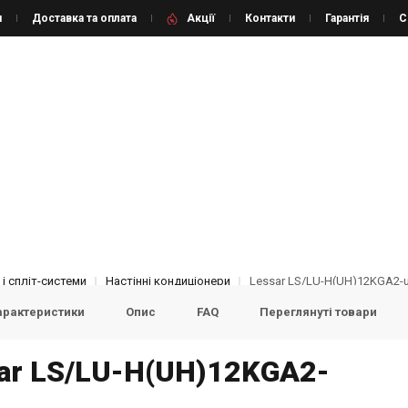
и
Доставка та оплата
Акції
Контакти
Гарантія
С
і спліт-системи
Настінні кондиціонери
Lessar LS/LU-H(UH)12KGA2-
арактеристики
Опис
FAQ
Переглянуті товари
ar LS/LU-H(UH)12KGA2-