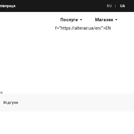
півпраця
RU
UA
Послуги
Магазин
f="https://alterair.ua/en/">EN
ua
Відгуки