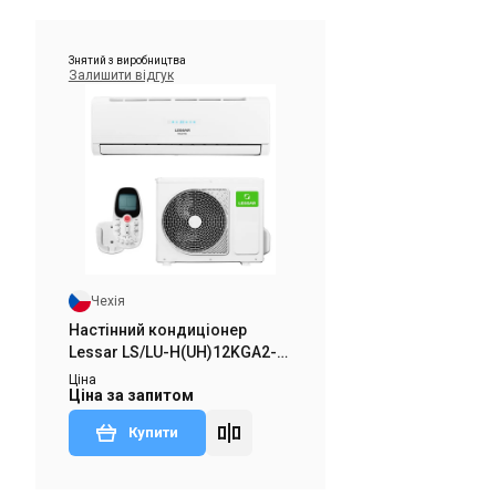
Знятий з виробництва
Залишити відгук
Чехія
Настінний кондиціонер
Lessar LS/LU-H(UH)12KGA2-
ua
Ціна
Ціна за запитом
Купити