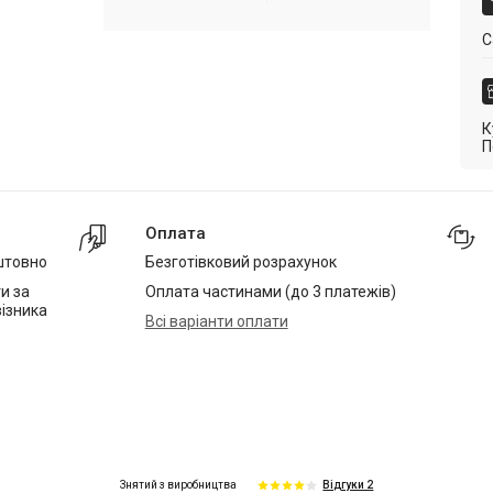
С
К
П
Оплата
штовно
Безготівковий розрахунок
и за
Оплата частинами (до 3 платежів)
ізника
Всі варіанти оплати
Знятий з виробництва
Відгуки 2