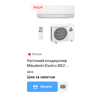
Акція
Японія
Настінний кондиціонер
Mitsubishi Electric MSZ-
HJ35VA/MUZ-HJ35VA
Ціна
Ціна за запитом
Купити