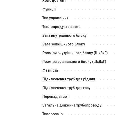
Холодоагент
Функції
Тип управління
Теплопродуктивність
Вага внутрішнього блоку
Вага зовнішнього блоку
Розміри внутрішнього блоку (ШxВxГ)
Розміри зовнішьного блоку (ШxВxГ)
Фазність
Підключення труб для рідини
Підключення труб для газу
Перепад висот
Загальна довжина трубопроводу
Типорозмір