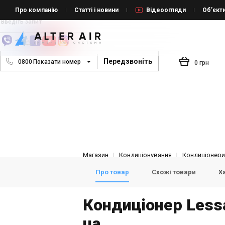
Про компанію
Статті і новини
Відеоогляди
Об’єкт
Передзвоніть
0
8
0
0
Показати номер
0 грн
Магазин
Кондиціонування
Кондиціонери 
Про товар
Схожі товари
Х
Кондиціонер Less
ua