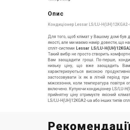
Опис
Кондиціонер Lessar LS/LU-H(UH)12KGA2-
Для того, щоб клімат у Вашому домі був д
якості, але ми маємо намір довести, що 
спліт-системи
Lessar LS/LU-H(UH)12KGA
Такий вибір не просто створить комфортну
Вам заощадити гроші. По-перше, конди
низьку ціну, що вже заощадить Вам 
характеризуються високою продуктивні
застосовувати їх як в літній період при
міжсезоння, коли температура повітря 
включено. Купуючи кондиціонер LS/LU-H(UH
прийнятну ціну отримуєте якісний клім
LS/LU-H(UH)12KGA2-ua або інших типів спл
Рекомендації