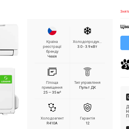
Знят
Цін
Країна
Холодопродуктивність
реєстрації
3.0 - 3.9 кВт
бренду
Чехія
Площа
Тип управління
приміщення
Пульт ДК
25 — 35 м²
Д
Н
П
Холодоагент
Гарантія
R410A
12