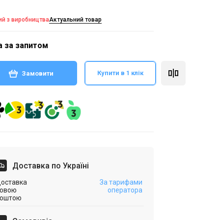
ий з виробництва
Актуальний товар
а за запитом
Купити в 1 клік
Замовити
Доставка по Україні
оставка
За тарифами
овою
оператора
оштою