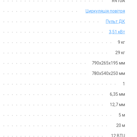
R410A
Циркуляція повітря
Пульт ДК
3,51 кВт
9 кг
29 кг
790x265x195 мм
780x540x250 мм
1
6,35 мм
12,7 мм
5 м
20 м
12 BTU