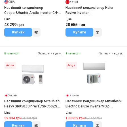
США
Китай
Настінний кондиціонер
Настінний кондиціонер Haier
Cooper&Hunter Arctic Inverter CH-
Revive Inverter
S18FTXLA2-NG WI-FI R32
AS25RHBHRA/1U25YERFRA
Ціна
Ціна
43 299 грн
20 655 грн
Купити
Купити
Залишити відгук
Залишити відгук
В наявності
В наявності
Акція
Акція
Японія
Японія
Настінний кондиціонер Mitsubishi
Настінний кондиціонер Mitsubishi
Heavy SRK50ZSP-W(1)/SRC50ZSP-
Electric Deluxe InverterMSZ-
W(1)
RW35VG/MUZ-RW35VGHZ
Ціна
Ціна
59 334 грн
133 852 грн
63 800 грн
157 472 грн
Купити
Купити