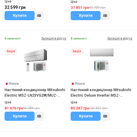
S12FTXLA2-NG
W(1)
Ціна
Ціна
32 599 грн
37 851 грн
40 700 грн
Купити
Купити
Залишити відгук
Залишити відгук
В наявності
В наявності
Акція
Акція
Японія
Японія
Настінний кондиціонер Mitsubishi
Настінний кондиціонер Mitsubishi
Electric MSZ-LN25VG2W/MUZ-
Electric Deluxe Inverter MSZ-
LN25VG2
FT35VGK/MUZ-FT35VGHZ
Ціна
Ціна
81 676 грн
85 287 грн
96 089 грн
100 337 грн
Купити
Купити