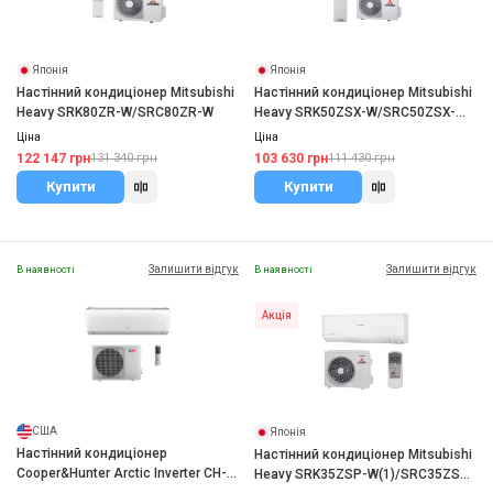
Японія
Японія
Настінний кондиціонер Mitsubishi
Настінний кондиціонер Mitsubishi
Heavy SRK80ZR-W/SRC80ZR-W
Heavy SRK50ZSX-W/SRC50ZSX-
W2(3)
Ціна
Ціна
122 147 грн
103 630 грн
131 340 грн
111 430 грн
Купити
Купити
Залишити відгук
Залишити відгук
В наявності
В наявності
Акція
США
Японія
Настінний кондиціонер
Настінний кондиціонер Mitsubishi
Cooper&Hunter Arctic Inverter CH-
Heavy SRK35ZSP-W(1)/SRC35ZSP-