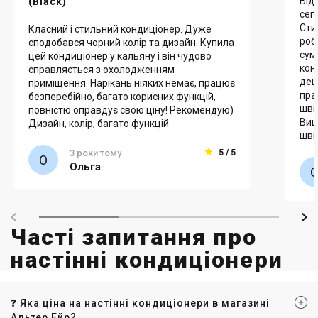
Від
(Black)
сег
Сти
Класний і стильний кондиціонер. Дуже
роб
сподобався чорний колір та дизайн. Купила
сум
цей кондиціонер у кальяну і він чудово
кон
справляється з охолодженням
деш
приміщення. Нарікань ніяких немає, працює
пра
безперебійно, багато корисних функцій,
шви
повністю оправдує свою ціну! Рекомендую)
Виш
Дизайн, колір, багато функцій
шви
3 роки тому
5 / 5
Ольга
Часті запитання про
настінні кондиціонери
❓ Яка ціна на настінні кондиціонери в магазині
Альтер Ейр?