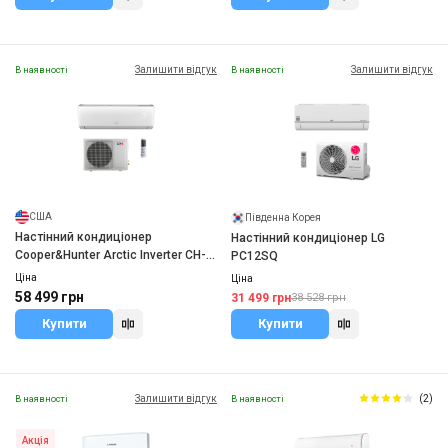
Залишити відгук
Залишити відгук
В наявності
В наявності
США
Південна Корея
Настінний кондиціонер
Настінний кондиціонер LG
Cooper&Hunter Arctic Inverter CH-
PC12SQ
S24FTXLA2-NG WI-FI R32
Ціна
Ціна
58 499 грн
31 499 грн
38 528 грн
Купити
Купити
Залишити відгук
(2)
В наявності
В наявності
Акція