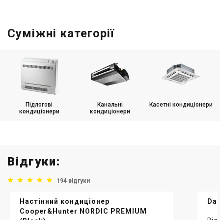
Суміжні категорії
Підлогові
Канальні
Касетні кондиціонери
кондиціонери
кондиціонери
Відгуки:
194 відгуки
Настінний кондиціонер
Dai
Cooper&Hunter NORDIC PREMIUM