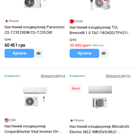
Японія
Китай
Настінний кондиціонер Panasonic
Настінний кондиціонер TCL
CS-TZ35ZKEW/CU-TZ35ZKE
BreezeIN 1.0 TAC-18CHSD/TPH21I
Inverter R32 WI-FI
Ціна
Ціна
60 451 грн
33 945 грн
36 499 грн
Купити
Купити
Залишити відгук
Залишити відгук
В наявності
В наявності
Акція
США
Японія
Настінний кондиціонер
Настінний кондиціонер Mitsubishi
Cooper&Hunter Vital Inverter CH-
Electric MSZ-RW25VG/MUZ-