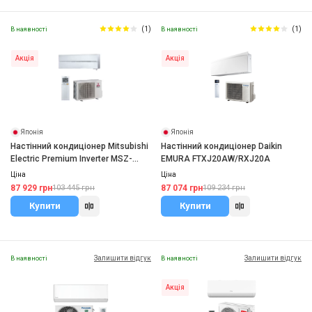
(1)
(1)
В наявності
В наявності
Акція
Акція
Японія
Японія
Настінний кондиціонер Mitsubishi
Настінний кондиціонер Daikin
Electric Premium Inverter MSZ-
EMURA FTXJ20AW/RXJ20A
LN25VG2V/MUZ-LN25VG2
Ціна
Ціна
87 929 грн
87 074 грн
103 445 грн
109 234 грн
Купити
Купити
Залишити відгук
Залишити відгук
В наявності
В наявності
Акція