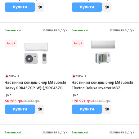
Купити
Купити
Залишити відгук
Залишити відгук
В наявності
В наявності
Акція
Акція
Японія
Японія
Настінний кондиціонер Mitsubishi
Настінний кондиціонер Mitsubishi
Heavy SRK45ZSP-W(1)/SRC45ZSP-
Electric Deluxe Inverter MSZ-
W(1)
FT50VGK/MUZ-FT50VGHZ
Ціна
Ціна
56 265 грн
128 921 грн
60 500 грн
151 671 грн
Купити
Купити
Залишити відгук
Залишити відгук
В наявності
В наявності