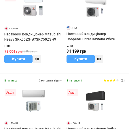
США
Японія
Настінний кондиціонер
Настінний кондиціонер Mitsubishi
Cooper&Hunter Daytona White
Heavy SRK50ZS-W/SRC50ZS-W
Ціна
Ціна
31 199 грн
78 004 грн
83 875 грн
Купити
Купити
Залишити відгук
(2)
В наявності
В наявності
Акція
Акція
Японія
Японія