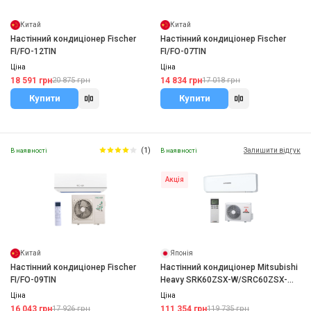
Китай
Китай
Настінний кондиціонер Fischer
Настінний кондиціонер Fischer
FI/FO-12TIN
FI/FO-07TIN
Ціна
Ціна
18 591 грн
14 834 грн
20 875 грн
17 018 грн
Купити
Купити
(1)
Залишити відгук
В наявності
В наявності
Акція
Китай
Японія
Настінний кондиціонер Fischer
Настінний кондиціонер Mitsubishi
FI/FO-09TIN
Heavy SRK60ZSX-W/SRC60ZSX-
W2(3)
Ціна
Ціна
16 043 грн
111 354 грн
17 926 грн
119 735 грн