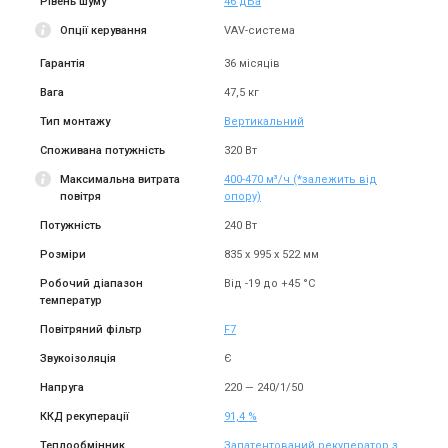
Рівень шуму
46 дБа
Опції керування
VAV-система
Гарантія
36 місяців
Вага
47,5 кг
Тип монтажу
Вертикальний
Споживана потужність
320 Вт
Максимальна витрата
400-470 м³/ч (*залежить від
повітря
опору)
Потужність
240 Вт
Розміри
835 х 995 х 522 мм
Робочий діапазон
Від -19 до +45 °С
температур
Повітряний фільтр
F7
Звукоізоляція
Є
Напруга
220 — 240/1/50
ККД рекуперації
91,4 %
Теплообмінник
Запатентований рекуператор з