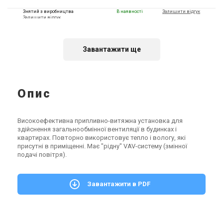
Знятий з виробництва
В наявності
Залишити відгук
Залишити відгук
Завантажити ще
Чехія
Чехія
Перемикач Jablotron Boost
Датчик для вентиляції
Button
Опис
Jablotron Room CO2 Sensor
Ціна
Ціна
3 098 грн
Ціна за запитом
Високоефективна припливно-витяжна установка для
Купити
Купити
здійснення загальнообмінної вентиляції в будинках і
квартирах. Повторно використовує тепло і вологу, які
присутні в приміщенні. Має "рідну" VAV-систему (змінної
подачі повітря).
Завантажити
в PDF