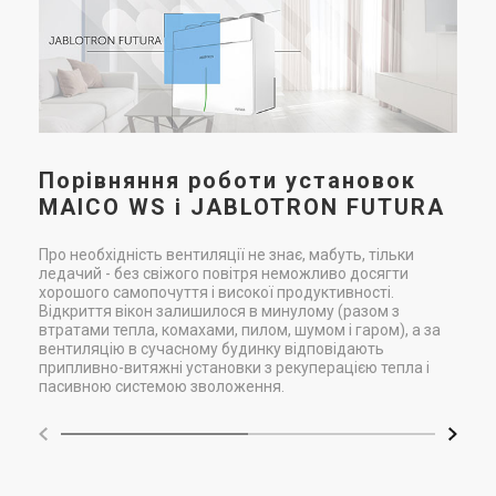
Jab
клі
теп
вим
ене
Порівняння роботи установок
MAICO WS і JABLOTRON FUTURA
Про необхідність вентиляції не знає, мабуть, тільки
ледачий - без свіжого повітря неможливо досягти
хорошого самопочуття і високої продуктивності.
Відкриття вікон залишилося в минулому (разом з
втратами тепла, комахами, пилом, шумом і гаром), а за
вентиляцію в сучасному будинку відповідають
припливно-витяжні установки з рекуперацією тепла і
пасивною системою зволоження.