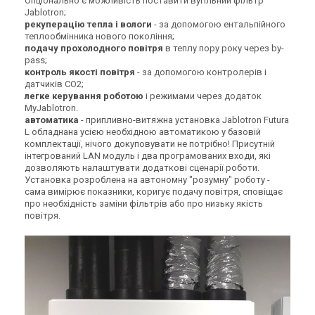
Опціонально є можливість поставити вугільний фільтр
Jablotron;
рекуперацію тепла і вологи
- за допомогою ентальпійного
теплообмінника нового покоління;
подачу прохолодного повітря
в теплу пору року через by-
pass;
контроль якості повітря
- за допомогою контролерів і
датчиків CO2;
легке керування роботою
і режимами через додаток
MyJablotron.
автоматика
- припливно-витяжна установка Jablotron Futura
L обладнана усією необхідною автоматикою у базовій
комплектації, нічого докуповувати не потрібно! Присутній
інтегрований LAN модуль і два програмованих входи, які
дозволяють налаштувати додаткові сценарії роботи.
Установка розроблена на автономну "розумну" роботу -
сама вимірює показники, коригує подачу повітря, сповіщає
про необхідність заміни фільтрів або про низьку якість
повітря.