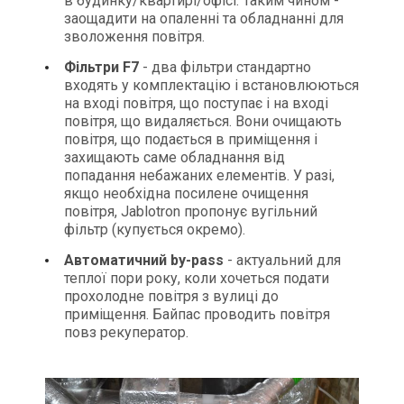
в будинку/квартирі/офісі. Таким чином -
заощадити на опаленні та обладнанні для
зволоження повітря.
Фільтри F7
- два фільтри стандартно
входять у комплектацію і встановлюються
на вході повітря, що поступає і на вході
повітря, що видаляється. Вони очищають
повітря, що подається в приміщення і
захищають саме обладнання від
попадання небажаних елементів. У разі,
якщо необхідна посилене очищення
повітря, Jablotron пропонує вугільний
фільтр (купується окремо).
Автоматичний by-pass
- актуальний для
теплої пори року, коли хочеться подати
прохолодне повітря з вулиці до
приміщення. Байпас проводить повітря
повз рекуператор.