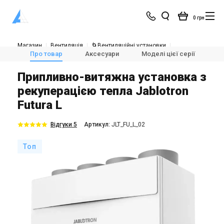
0 грн
Магазин
Вентиляція
🌀Вентиляційні установки
💨Припливно-витяжні установки з рекуперацією тепла
Про товар
Аксесуари
Моделі цієї серії
О
Jablotron Futura L
Припливно-витяжна установка з
рекуперацією тепла Jablotron
Futura L
Відгуки 5
Aртикул:
JLT_FU_L_02
Топ