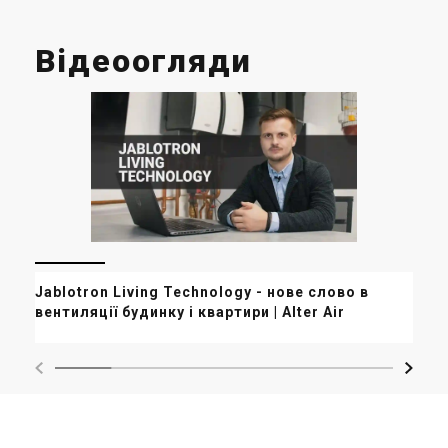
Відеоогляди
Си
Jablotron Living Technology - нове слово в
кон
вентиляції будинку і квартири | Alter Air
Гон