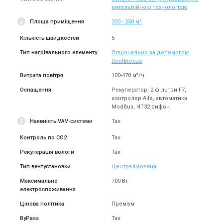
ентальпійною технологією
Площа приміщення
200 - 250 м²
Кількість швидкостей
5
Тип нагрівального елементу
Опціонально за допомогою
CoolBreeze
Витрата повітря
100-470 м³/ч
Оснащення
Рекуператор, 2 фільтри F7,
контролер Alfa, автоматика
ModBus, HT32 сифон
Наявність VAV-системи
Так
Контроль по CO2
Так
Рекуперація вологи
Так
Тип вентустановки
Централізована
Максимальне
700 Вт
електроспоживання
Цінова політика
Преміум
ByPass
Так