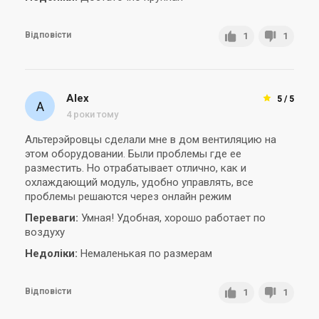
Відповісти
1
1
Alex
5 / 5
4 роки тому
Альтерэйровцы сделали мне в дом вентиляцию на
этом оборудовании. Были проблемы где ее
разместить. Но отрабатывает отлично, как и
охлаждающий модуль, удобно управлять, все
проблемы решаются через онлайн режим
Переваги:
Умная! Удобная, хорошо работает по
воздуху
Недоліки:
Немаленькая по размерам
Відповісти
1
1