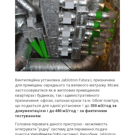
​Вентиляційна установка Jablotron Futura L призначена
для приміщень середнього та великого метражу. Може
застосовуватися як в житлових приміщеннях:
квартирах і будинках, так і адміністративного
призначення: офісах, салонах краси та ін. Обсяг повітря,
що подається для однієї установки = до
350 м3/год за
документацією і до 480 м3/год - за фактичним
тестуванням
.
Головна перевага даного пристрою - можливість
інтегрувати "рідну" систему для перемінної подачі
повітря
VarioBreeze
(VAV-систему). Виробник Jablotron