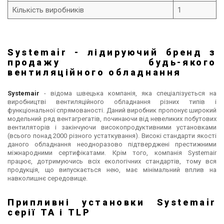
Кількість виробників
1
Systemair - лідируючий бренд з
продажу будь-якого
вентиляційного обладнання
Systemair
- відома швецька компанія, яка спеціалізується на
виробництві вентиляційного обладнання різних типів і
функціональної спрямованості. Даний виробник пропонує широкий
модельний ряд вентагрегатів, починаючи від невеликих побутових
вентиляторів і закінчуючи високопродуктивними установками
(всього понад 2000 різного устаткування). Високі стандарти якості
даного обладнання неодноразово підтверджені престижними
міжнародними сертифікатами. Крім того, компанія Systemair
працює, дотримуючись всіх екологічних стандартів, тому вся
продукція, що випускається нею, має мінімальний вплив на
навколишнє середовище.
Припливні установки Systemair
серії TA і TLP