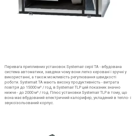
Перевага припливних установок Systemair серії TA - вбудована
система автоматики, завдяки чому вони легко керовані і зручні у
використанні, а також можливість регулювання швидкості
роботи. Systemait TA мають високу продуктивність - витрата
повітря до 15000 м³ / год, в Systemair TLP цей показник значно
нижче - до 2000 м³ / год. Плюс установки Systemair TLP в тому, що
вона має вбудований електричний калорифер, укладений в тепло- і
звукоізольований корпус.