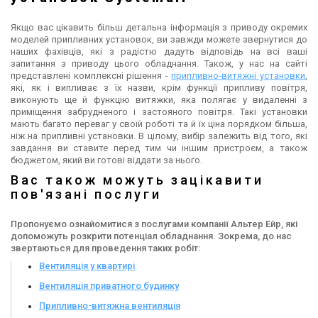
Якщо вас цікавить більш детальна інформація з приводу окремих
моделей припливних установок, ви завжди можете звернутися до
наших фахівців, які з радістю дадуть відповідь на всі ваші
запитання з приводу цього обладнання. Також, у нас на сайті
представлені комплексні рішення -
припливно-витяжні установки
,
які, як і випливає з їх назви, крім функції припливу повітря,
виконують ще й функцію витяжки, яка полягає у видаленні з
приміщення забрудненого і застояного повітря. Такі установки
мають багато переваг у своїй роботі та й їх ціна порядком більша,
ніж на припливні установки. В цілому, вибір залежить від того, які
завдання ви ставите перед тим чи іншим пристроєм, а також
бюджетом, який ви готові віддати за нього.
Вас також можуть зацікавити
пов'язані послуги
Пропонуємо ознайомитися з послугами компанії Альтер Ейр, які
допоможуть розкрити потенціал обладнання. Зокрема, до нас
звертаються для проведення таких робіт:
Вентиляція у квартирі
Вентиляція приватного будинку
Припливно-витяжна вентиляція