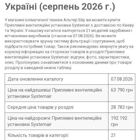
Україні (серпень 2026 г.)
У магазині кліматичної техніки Альтер Ейр ви можете купити
Припливні вентиляційні установки Systemair з доставкою по Києву
та Україні. У нашому каталозі налічується 21 моделей зарубіжних і
вітчизняних виробників (станом на 07.08.2026). Ви можете
використовувати зручну систему фільтрації і сортування, щоб
підібрати потрібний товар. Також рекомендуємо звернути увагу на
корисну інформацію на сторінках товарів в розділі Припливні
вентиляційні установки Systemair: відгуки, фото, характеристики,
опис. Пропонуємо ознайомитися з основними даними про товари
розділу в наведеній нижче таблиці.
Дата оновлення каталогу
07.08.2026
Ціна на найдешевші Припливні вентиляційні
63 790 грн
установки Systemair
Середня ціна товарів у розділі
28 783 грн
Ціна на найдорожчі Припливні вентиляційні
192 192
установки Systemair
грн
Кількість товарів в категорії
21