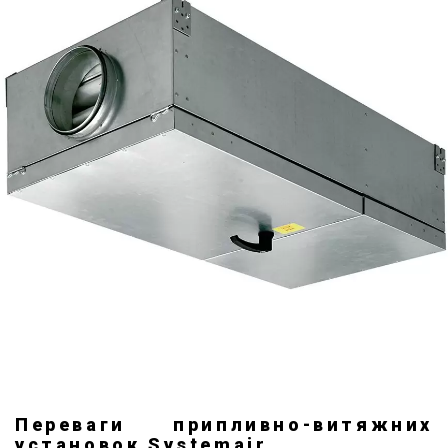
Переваги припливно-витяжних
установок Systemair