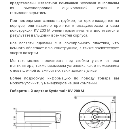
представлены известной компанией Systemair выполнены
из высокопрочной оцинкованной стали с
гальванопокрытием.
При помощи монтажных патрубков, которые находятся на
Швеция
корпусе, они надежно крепятся к воздуховодам, а сама
Канальный вентилятор
конструкция KV 200 M очень герметична, что достигается в
Systemair KV 315 L Sileo
результате вальцовки всех частей корпуса.
Цена
Все лопасти сделаны с высокопрочного пластика, что
15 380 грн
23 661 грн
немного облегчает всю конструкцию, а также препятствует
Купить
энерго потерям.
Монтаж можно произвести под любым углом от оси
вентилятора, также возможна установка как в помещениях
с повышенной влажностью, так и даже на улице.
Более подробную информацию по поводу товара вы
можете уточнить у менеджеров нашей компании.
Габаритный чертёж Systemair KV 200 M