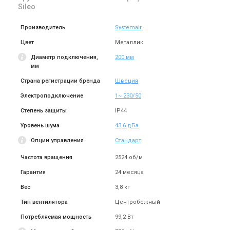
Sileo
В наличии
Оставить отзыв
В наличии
Оставить отзыв
Производитель
Systemair
Акция
Акция
Цвет
Металлик
Диаметр подключения,
200 мм
мм
Страна регистрации бренда
Швеция
Швеция
Швеция
Канальный вентилятор
Канальный вентилятор
Электроподключение
1~ 230/50
Systemair KV 160 M Sileo
Systemair KV 160 XL Sileo
Степень защиты
IP44
Цена
Цена
7 220 грн
8 328 грн
11 107 грн
12 812 грн
Уровень шума
43,6 дБа
Купить
Купить
Опции управления
Стандарт
Частота вращения
2524 об/м
В наличии
Оставить отзыв
В наличии
Оставить отзыв
Гарантия
24 месяца
Акция
Акция
Вес
3,8 кг
Тип вентилятора
Центробежный
Потребляемая мощность
99,2 Вт
Швеция
Швеция