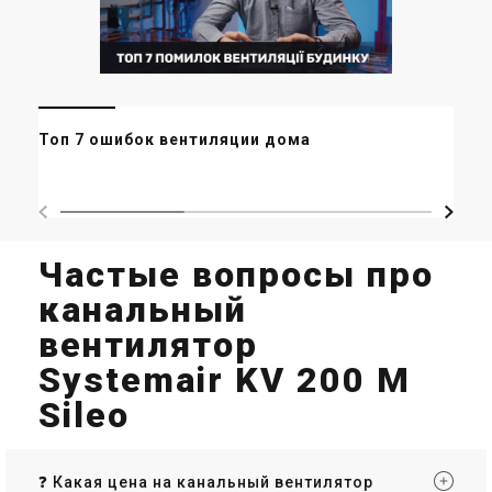
Ми
Топ 7 ошибок вентиляции дома
ор
ма
Частые вопросы про
канальный
вентилятор
Systemair KV 200 M
Sileo
❓ Какая цена на канальный вентилятор