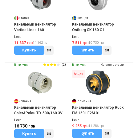
Италия
Швеция
Канальный вентилятор
Канальный вентилятор
Vortice Lineo 160
Ostberg CK 160 C1
Цена
Цена
11 337 грн
7 511 грн
14 162 грн
10 730 грн
Купить
Купить
(2)
В наличии
В наличии
Оставить отзыв
Акция
Испания
Германия
Канальный вентилятор
Канальный вентилятор Ruck
Soler&Palau TD-500/160 3V
EM 160L E2M 01
Цена
Цена
16 730 грн
9 255 грн
11 286 грн
Купить
Купить