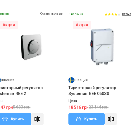
аличии
Оставить отзыв
В наличии
Отзыв
Акция
Акция
Швеция
Швеция
нальный вентилятор Systemair
Канальный вентилятор System
 100
IF 120
на
Цена
2 893 грн
2 893 грн
881 грн
1 881 грн
Купить
Купить
Швеция
Швеция
В наличии
Оставить о
т с производства
Отзывы 1
ристорный регулятор
Тиристорный регулятор
Акция
stemair REE 2
Systemair REE 050S0
на
Цена
5 683 грн
23 144 грн
547 грн
18 516 грн
Купить
Купить