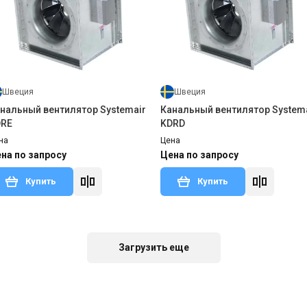
Швеция
Швеция
нальный вентилятор Systemair
Канальный вентилятор System
DRE
KDRD
на
Цена
на по запросу
Цена по запросу
Купить
Купить
 в наличии
Оставить отзыв
Нет в наличии
Оставить о
Акция
Акция
Загрузить еще