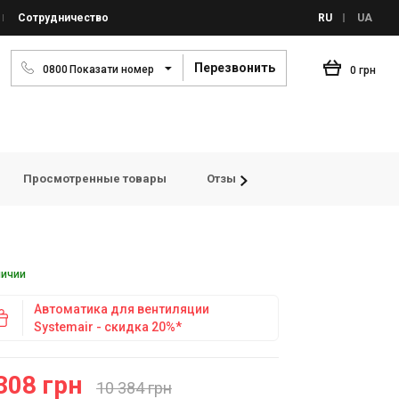
Сотрудничество
RU
UA
Перезвонить
0
8
0
0
Показати номер
0 грн
Просмотренные товары
Отзывы
личии
Автоматика для вентиляции
Systemair - скидка 20%*
308 грн
10 384 грн