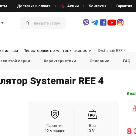
кты
Доставка и оплата
Акции
Контакты
Гарантия
ентиляции
Тиристорные регуляторы скорости
Systemair REE 4
ели этой серии
Характеристики
Описание
FAQ
лятор Systemair REE 4
В на
Гарантия
Вес
8 
12 месяцев
0.31