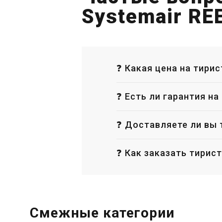
Канальный вентилятор Systemair
Ка
Systemair RE
KV 315 M Sileo
K
Цена
Це
21 233 грн
13 802 грн
23
Купить
❓ Какая цена на тирис
В наличии
❓ Есть ли гарантия на
Акция
❓ Доставляете ли вы 
❓ Как заказать тирист
Швеция
Промышленные вен
Смежные категории
Systemair AW EC