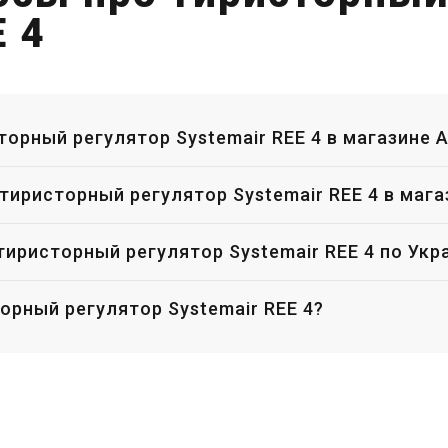
нальный вентилятор Systemair
Канальный вентилятор System
E 4
T
RSI
на
Цена
36 369 грн
114 582 грн
 640 грн
74 479 грн
Купить
Купить
торный регулятор Systemair REE 4 в магазине 
Оставить отзыв
В наличии
Оставить отзыв
В наличии
 тиристорный регулятор Systemair REE 4 в маг
Акция
Акция
тиристорный регулятор Systemair REE 4 по Укр
орный регулятор Systemair REE 4?
Швеция
Швеция
тиляторы
Кухонный вентилятор Systemair
Кухонный ве
KBT
KBR