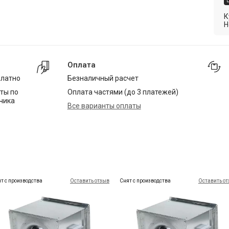
К
Н
Оплата
платно
Безналичный расчет
ты по
Оплата частями (до 3 платежей)
чика
Все варианты оплаты
т с производства
Оставить отзыв
Снят с производства
Оставить о