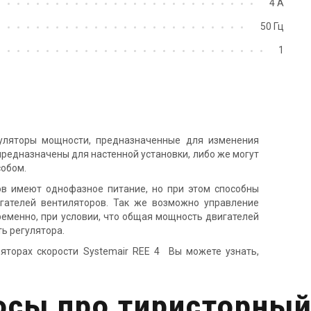
4 А
Швеция
Швеция
50 Гц
нальный вентилятор Systemair
Канальный вентилятор System
 150 XL Sileo
KV 200 M Sileo
1
на
Цена
12 606 грн
13 432 грн
194 грн
8 731 грн
Купить
Купить
гуляторы мощности, предназначенные для изменения
В наличии
Оставить о
аличии
Отзывы 1
редназначены для настенной установки, либо же могут
Акция
Акция
обом.
в имеют однофазное питание, но при этом способны
гателей вентиляторов. Так же возможно управление
еменно, при условии, что общая мощность двигателей
ь регулятора.
торах скорости Systemair REE 4 Вы можете узнать,
осы про тиристорный
Швеция
Швеция