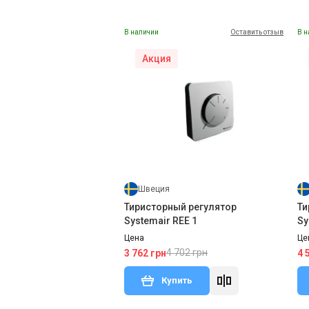
В наличии
Оставить отзыв
В н
Акция
Швеция
Промышленные вентиляторы
Ка
Systemair AR
IF
Цена
Це
28 878 грн
18 771 грн
1 
Купить
Швеция
Снят с производства
Сня
Отзывы 1
Тиристорный регулятор
Ти
Systemair REE 1
Sy
Цена
Це
4 702 грн
3 762 грн
4 
Купить