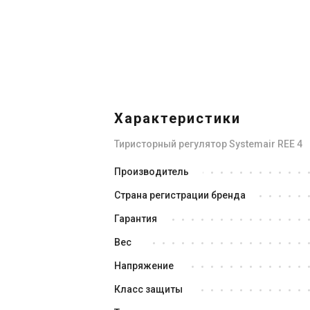
Под
Швеция
Канальный вентилятор Systemair
Ка
KVKE
KV
Цена
Це
Цена по запросу
Це
Характеристики
Купить
Тиристорный регулятор Systemair REE 4
В наличии
Оставить отзыв
В н
Производитель
Ти
Акция
Страна регистрации бренда
Sy
Це
Гарантия
Це
Вес
Напряжение
Класс защиты