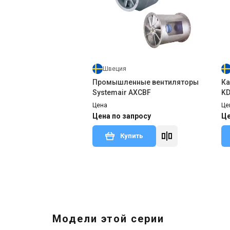
Швеция
Промышленные вентиляторы
Ка
Systemair AXCBF
K
Цена
Це
Цена по запросу
Це
Купить
Нет
В наличии
Отзывы 1
Акция
Модели этой серии