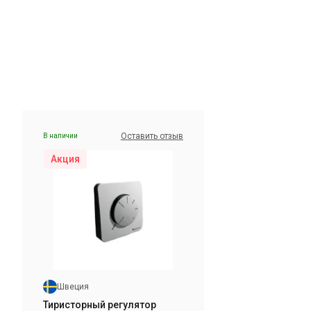
ы 1
Швеция
air
Канальный вентилятор Systemair
KD EC
Цена
Цена по запросу
Купить
Оставить отзыв
В наличии
Акция
В наличии
Оставить отзыв
ы 1
Акция
Швеция
Тиристорный регулятор