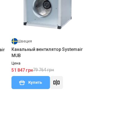
Швеция
Канальный вентилятор Systemair
air
MUB
Цена
79 764 грн
51 847 грн
Купить
тзыв
Нет в наличии
Отзывы 1
Акция