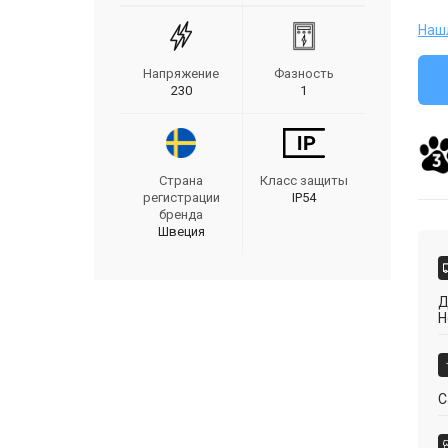
Наш
Напряжение
Фазность
230
1
Страна
Класс защиты
регистрации
IP54
бренда
Швеция
Д
Н
С