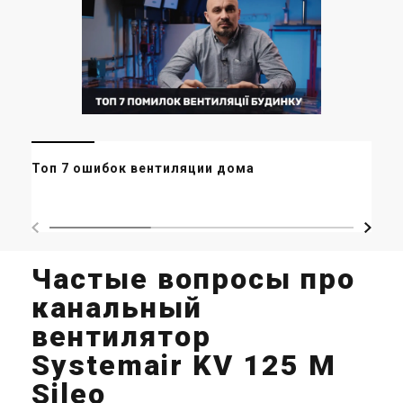
Ми
Топ 7 ошибок вентиляции дома
ор
ма
Частые вопросы про
канальный
вентилятор
Systemair KV 125 M
Sileo