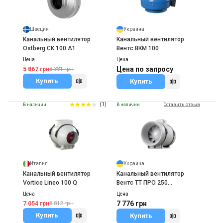
Швеция
Украина
Канальный вентилятор
Канальный вентилятор
Ostberg CK 100 A1
Вентс ВКМ 100
Цена
Цена
Цена по запросу
5 867 грн
8 381 грн
Купить
Купить
(1)
В наличии
В наличии
Оставить отзыв
Италия
Украина
Канальный вентилятор
Канальный вентилятор
Vortice Lineo 100 Q
Вентс ТТ ПРО 250
(модификация У, Ун)
Цена
Цена
7 776 грн
7 054 грн
8 812 грн
Купить
Купить