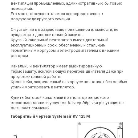
вентиляции промышленных, административных, бытовых
помещений.
Его монтаж осуществляется непосредственно в
воздуховоде круглого сечения.
Швеция
Он устойчив к воздействию повышенной влажности, не
Канальный вентилятор
нуждается в дополнительной защите.
Systemair KV 315 L Sileo
Круглый канальный вентилятор имеет длительный
Цена
эксплуатационный срок, обеспеченный стальным
15 380 грн
23 661 грн
герметичным корпусом и электродвигателем с внешним
ротором.
Купить
Канальный вентилятор имеет вмонтированную
термозащиту, исключающую перегрев двигателя даже при
продолжительной работе.
Кронштейн, закрепленный на корпусе позволяет без особых
усилий монтировать вентилятор.
Купить бытовой канальный вентилятор вы можете,
воспользовавшись услугами Альтер Эйр, чья репутация не
вызывает сомнений.
Габаритный чертеж Systemair KV 125 M