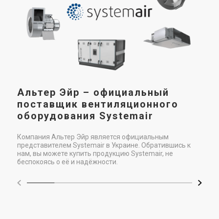
При
рас
сис
сис
при
Альтер Эйр – официальный
поставщик вентиляционного
оборудования Systemair
Компания Альтер Эйр является официальным
представителем Systemair в Украине. Обратившись к
нам, вы можете купить продукцию Systemair, не
беспокоясь о её и надёжности.