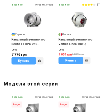
(1)
В наличии
Оставить отзыв
В наличии
Украина
Италия
Канальный вентилятор
Канальный вентилятор
Вентс ТТ ПРО 250
Vortice Lineo 100 Q
(модификация У, Ун)
Цена
Цена
7 776 грн
7 054 грн
8 812 грн
Купить
Купить
Модели этой серии
В наличии
Оставить отзыв
В наличии
Оставить отзыв
Акция
Акция