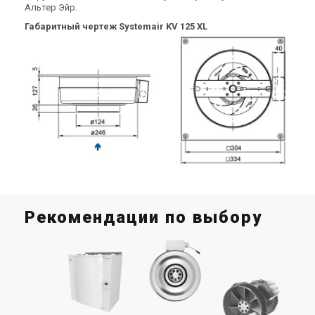
Альтер Эйр.
Габаритный чертеж Systemair KV 125 XL
Рекомендации по выбору
Н
у
и