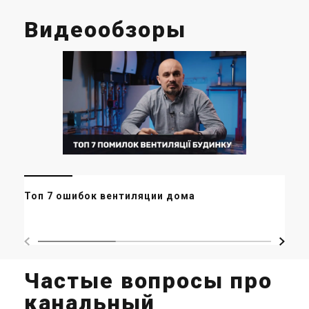
Видеообзоры
Ми
Топ 7 ошибок вентиляции дома
ор
ма
Частые вопросы про
канальный