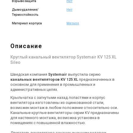
Взрывозащита
Нет
Дымоудаление/
Нет
Термостойкость
Швеция
Швеция
Материал корпуса
Металл
Канальный вентилятор
Канальный вентилятор
Systemair KV 250 L Sileo
Systemair KV 315 M Sileo
Цена
Цена
10 175 грн
13 802 грн
15 653 грн
21 233 грн
Описание
Купить
Купить
Круглый канальный вентилятор Systemair KV 125 XL
Sileo
(1)
В наличии
Акция
Шведская компания
Systemair
выпустила серию
канальных вентиляторов KV 125 XL
предназначенных в
основном для применения в промышленных и
административных целях.
Крыльчатка с загнутыми назад лопастями и корпус
Швеция
вентилятора изготовлены из оцинкованной стали,
Канальный вентилятор
возможен монтаж в любом положение относительно оси.
Systemair KV 315 L Sileo
Канальные круглые вентиляторы серии KV предназначены
для настенного монтажа, возможна установка в
Цена
помещениях с повышенной влажностью.
15 380 грн
23 661 грн
Купить
Двигатель вентилятора оснащен внешним ротором,