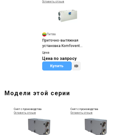
Оставить отзыв
Литва
Приточно-вытяжная
установка Komfovent
KOMPAKT RECU 1200 HE/HW
Цена
Цена по запросу
Купить
Модели этой серии
Снят с производства
Снят с производства
Оставить отзыв
Оставить отзыв