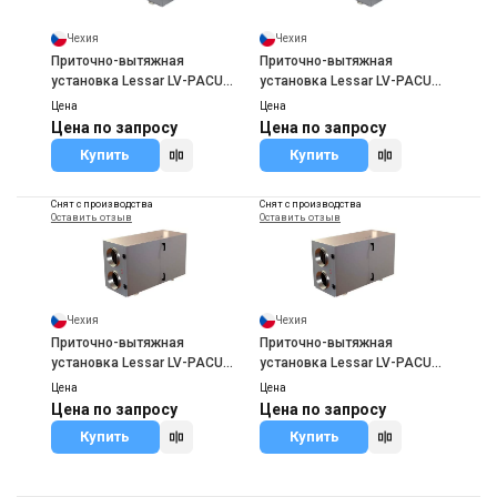
Чехия
Чехия
Приточно-вытяжная
Приточно-вытяжная
установка Lessar LV-PACU
установка Lessar LV-PACU
400 HE
700 HE
Цена
Цена
Цена по запросу
Цена по запросу
Купить
Купить
Снят с производства
Снят с производства
Оставить отзыв
Оставить отзыв
Чехия
Чехия
Приточно-вытяжная
Приточно-вытяжная
установка Lessar LV-PACU
установка Lessar LV-PACU
1500 HE
1900 HE
Цена
Цена
Цена по запросу
Цена по запросу
Купить
Купить