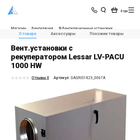
0 грн
Магазин
Вентиляция
🌀Вентиляционные установки
💨Приточно-вытяжные установки с рекуперацией тепла
О товаре
Аксессуары
Похожие товары
Lessar LV-PACU 1000 HW
Вент.установки с
рекуператором Lessar LV-PACU
1000 HW
Отзывы 0
Aртикул:
GAGRIS1823_0067A