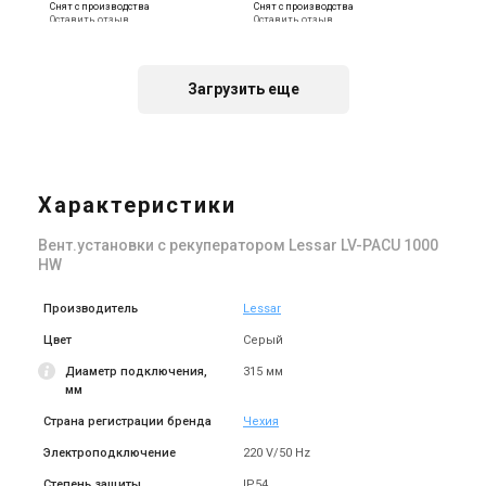
Снят с производства
Снят с производства
Оставить отзыв
Оставить отзыв
Загрузить еще
Чехия
Чехия
Приточно-вытяжная
Приточно-вытяжная
установка Lessar LV-PACU
установка Lessar LV-PACU
1500 HW
1900 HW
Характеристики
Цена
Цена
Цена по запросу
Цена по запросу
Вент.установки с рекуператором Lessar LV-PACU 1000
Купить
Купить
HW
Производитель
Lessar
Цвет
Серый
Диаметр подключения,
315 мм
мм
Страна регистрации бренда
Чехия
Электроподключение
220 V/50 Hz
Степень защиты
IP54