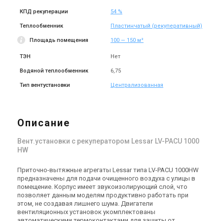
КПД рекуперации
54 %
Теплообменник
Пластинчатый (рекуперативный)
Площадь помещения
100 — 150 м²
ТЭН
Нет
Водяной теплообменник
6,75
Тип вентустановки
Централизованная
Описание
Вент.установки с рекуператором Lessar LV-PACU 1000
HW
Приточно-вытяжные агрегаты Lessar типа LV-PACU 1000HW
предназначены для подачи очищенного воздуха с улицы в
помещение. Корпус имеет звукоизолирующий слой, что
позволяет данным моделям продуктивно работать при
этом, не создавая лишнего шума. Двигатели
вентиляционных установок укомплектованы
автоматическими термоконтактами для защиты от