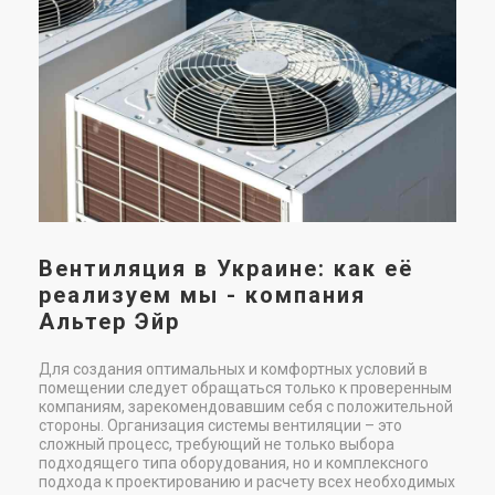
С
си
к
Нал
спо
ваш
исп
Вентиляция в Украине: как её
реализуем мы - компания
Альтер Эйр
Для создания оптимальных и комфортных условий в
помещении следует обращаться только к проверенным
компаниям, зарекомендовавшим себя с положительной
стороны. Организация системы вентиляции – это
сложный процесс, требующий не только выбора
подходящего типа оборудования, но и комплексного
подхода к проектированию и расчету всех необходимых