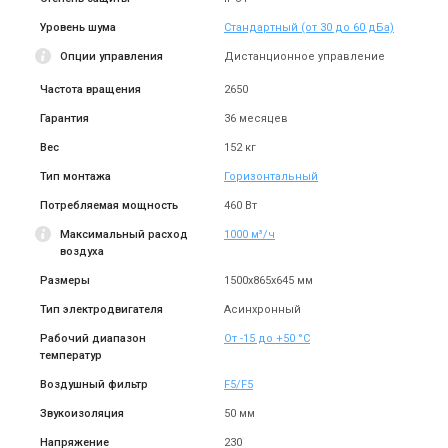
Уровень шума
Стандартный (от 30 до 60 дБа)
Опции управления
Дистанционное управление
Частота вращения
2650
Гарантия
36 месяцев
Вес
152 кг
Тип монтажа
Горизонтальный
Потребляемая мощность
460 Вт
Максимальный расход
1000 м³/ч
воздуха
Размеры
1500x865x645 мм
Тип электродвигателя
Асинхронный
Рабочий диапазон
От -15 до +50 °С
температур
Воздушный фильтр
F5/F5
Звукоизоляция
50 мм
Напряжение
230