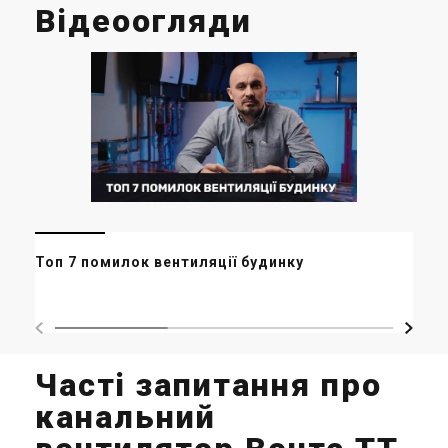
Відеоогляди
Мі
Топ 7 помилок вентиляції будинку
ор
ма
Часті запитання про
канальний