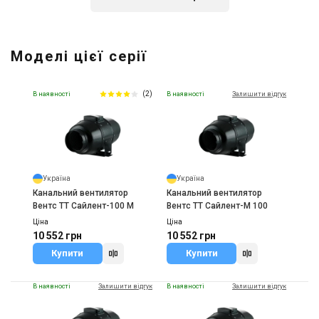
Німеччина
Канальний вентилятор Ruck
Моделі цієї серії
EL 160 E2M 01
Ціна
9 769 грн
11 913 грн
(2)
В наявності
В наявності
Залишити відгук
Купити
Україна
Україна
Канальний вентилятор
Канальний вентилятор
Вентс ТТ Сайлент-100 М
Вентс ТТ Сайлент-М 100
Ціна
Ціна
10 552 грн
10 552 грн
Купити
Купити
В наявності
Залишити відгук
В наявності
Залишити відгук