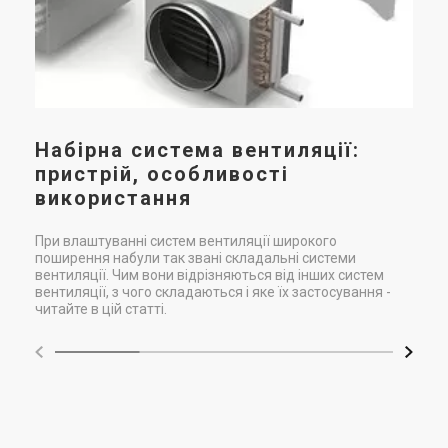
Канальний вентилятор
Вентс ТТ Сайлент-М 315
серый
Ціна
28 815 грн
Купити
Набірна система вентиляції:
пристрій, особливості
використання
При влаштуванні систем вентиляції широкого
поширення набули так звані складальні системи
вентиляції. Чим вони відрізняються від інших систем
вентиляції, з чого складаються і яке їх застосування -
читайте в цій статті.