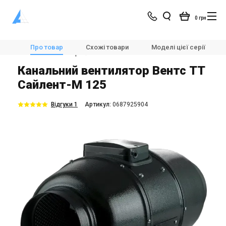
0 грн
Магазин
Вентиляція
Вентилятори
Про товар
Схожі товари
Моделі цієї серії
Канальні вентилятори
Вентс ТТ Сайлент-М 125
Канальний вентилятор Вентс ТТ
Сайлент-М 125
Відгуки 1
Aртикул:
0687925904