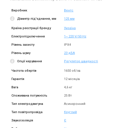
Виробник
Вентс
В наявності
Залишити відгук
В наявності
Залишити відгук
Діаметр під'єднання, мм
125 мм
Країна реєстрації бренду
Україна
Електропідключення
1~ 220 V/50 Hz
Рівень захисту
IPX4
Україна
Україна
Канальний вентилятор
Канальний вентилятор
Рівень шуму
23 дБА
Вентс ТТ Сайлент-М 125 РВ
Вентс ТТ Сайлент-М 125
Опції керування
Регулятор швидкості
серый
Ціна
Ціна
16 096 грн
15 425 грн
Частота обертів
1650 об/хв
Купити
Купити
Гарантія
12 місяців
Вага
4,6 кг
В наявності
Залишити відгук
В наявності
Залишити відгук
Споживана потужність
25 Вт
Тип електродвигуна
Асинхронний
Тип повітропровіда
Круглий
Звукоізоляція
Є
Україна
Україна