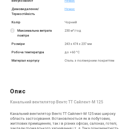
Вибухозахист
Немає
Канальний вентилятор
Канальний вентилятор
Вентс ТТ Сайлент-М 125
Вентс ТТ Сайлент-М 150
Димовидалення/
Немає
Термостійкість
Ціна
Ціна
12 953 грн
13 788 грн
Колір
Чорний
Купити
Купити
Максимальна витрата
230 м³/год
повітря
В наявності
Залишити відгук
В наявності
Залишити відгук
Розміри
243 х 474 х 237 мм
Робоча температура
до +60 °C
Матеріал корпусу
Сталь з полімерним покриттям
Україна
Канальний вентилятор
Канальний вентилятор
Вентс ТТ Сайлент-М 150
Вентс ТТ Сайлент-М 150
Опис
белый
Ціна
Ціна
13 788 грн
13 788 грн
Канальний вентилятор Вентс ТТ Сайлент-М 125
Купити
Купити
Канальний вентилятор Вентс ТТ Сайлент-М 125 має широку
В наявності
Залишити відгук
В наявності
Залишити відгук
область застосування. Встановлюється як в побутових,
житлових приміщеннях, так і в різних офісах, салонах, готелі,
заклади громадського харчування і т. д. Така різноманітність