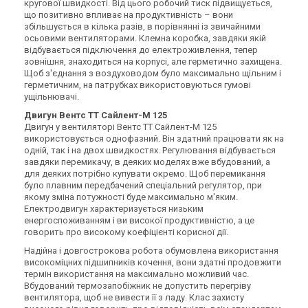
кругової швидкості. Від цього робочий тиск підвищується,
Купити
Купити
що позитивно впливає на продуктивність – вони
збільшується в кілька разів, в порівнянні із звичайними
В наявності
Залишити відгук
Знятий з виробництва
осьовими вентиляторами. Клемна коробка, завдяки якій
Залишити відгук
відбувається підключення до електроживлення, тепер
зовнішня, знаходиться на корпусі, але герметично захищена.
Щоб з'єднання з воздуховодом було максимально щільним і
герметичним, на патрубках використовуються гумові
ущільнювачі.
Двигун Вентс ТТ Сайлент-М 125
Україна
Україна
Двигун у вентиляторі Вентс ТТ Сайлент-М 125
Канальний вентилятор
Канальний вентилятор
використовується однофазний. Він здатний працювати як на
Вентс ТТ Сайлент-М 200
Вентс ТТ Сайлент-М 200 РВ
одній, так і на двох швидкостях. Регулювання відбувається
белый
Ціна
завдяки перемикачу, в деяких моделях вже вбудований, а
Ціна
15 356 грн
для деяких потрібно купувати окремо. Щоб перемикання
Ціна за запитом
було плавним передбачений спеціальний регулятор, при
Купити
Купити
якому зміна потужності буде максимально м'яким.
Електродвигун характеризується низьким
енергоспоживанням і ви високої продуктивністю, а це
(1)
В наявності
Залишити відгук
В наявності
говорить про високому коефіцієнті корисної дії.
Надійна і довгострокова робота обумовлена використання
високоміцних підшипників кочення, вони здатні продовжити
термін використання на максимально можливий час.
Вбудований термозапобіжник не допустить перегріву
вентилятора, щоб не вивести її з ладу. Клас захисту
Україна
Україна