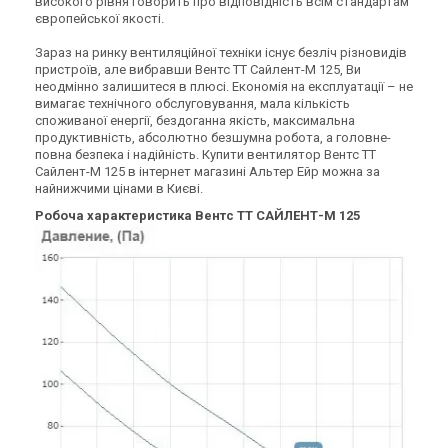
високого рівня говорить про відповідність всім стандартам
Канальний вентилятор
Канальний вентилятор
європейської якості.
Вентс ТТ Сайлент-М 200
Вентс ТТ Сайлент-250 М
серый
Зараз на ринку вентиляційної техніки існує безліч різновидів
Ціна
Ціна
пристроїв, але вибравши Вентс ТТ Сайлент-М 125, Ви
15 356 грн
23 188 грн
неодмінно залишитеся в плюсі. Економія на експлуатації – не
Купити
Купити
вимагає технічного обслуговування, мала кількість
споживаної енергії, бездоганна якість, максимальна
продуктивність, абсолютно безшумна робота, а головне-
В наявності
Залишити відгук
В наявності
Залишити відгук
повна безпека і надійність. Купити вентилятор Вентс ТТ
Сайлент-М 125 в інтернет магазині Альтер Ейр можна за
найнижчими цінами в Києві.
Робоча характеристика Вентс ТТ САЙЛЕНТ-М 125
Україна
Україна
Канальний вентилятор
Канальний вентилятор
Вентс ТТ Сайлент-М 250
Вентс ТТ Сайлент-М 250 РВ
белый
Ціна
Ціна
23 188 грн
26 377 грн
Купити
Купити
В наявності
Залишити відгук
В наявності
Залишити відгук