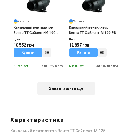
Україна
Україна
Канальний вентилятор
Канальний вентилятор
Вентс ТТ Сайлент-М 100
Вентс ТТ Сайлент-М 100 РВ
белый
Ціна
Ціна
10 552 грн
12 857 грн
Купити
Купити
В наявності
Залишити відгук
В наявності
Залишити відгук
Завантажити ще
Україна
Україна
Канальний вентилятор
Канальний вентилятор
Вентс ТТ Сайлент-М 100
Вентс ТТ Сайлент-М 125
серый
белый
Характеристики
Ціна
Ціна
12 185 грн
12 953 грн
Канальний вентилятор Вентс ТТ Сайлент-М 125
Купити
Купити