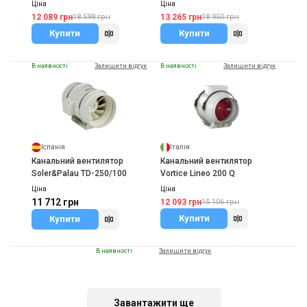
Ціна
Ціна
12 089 грн
13 265 грн
18 598 грн
18 950 грн
Купити
Купити
В наявності
Залишити відгук
В наявності
Залишити відгук
Іспанія
Італія
Канальний вентилятор
Канальний вентилятор
Soler&Palau TD-250/100
Vortice Lineo 200 Q
Ціна
Ціна
11 712 грн
12 093 грн
15 106 грн
Купити
Купити
В наявності
Залишити відгук
Акція
Завантажити ще