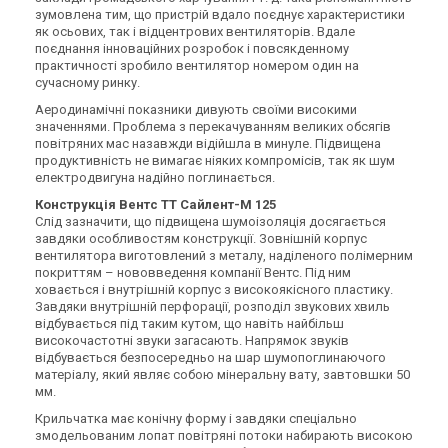
зумовлена тим, що пристрій вдало поєднує характеристики
як осьових, так і відцентрових вентиляторів. Вдале
поєднання інноваційних розробок і повсякденному
практичності зробило вентилятор номером один на
Україна
Україна
сучасному ринку.
Канальний вентилятор
Канальний вентилятор
Аеродинамічні показники дивують своїми високими
Вентс ТТ Сайлент-М 150 РВ
Вентс ТТ Сайлент-М 150
значеннями. Проблема з перекачуванням великих обсягів
серый
Ціна
Ціна
повітряних мас назавжди відійшла в минуле. Підвищена
16 767 грн
13 788 грн
продуктивність не вимагає ніяких компромісів, так як шум
електродвигуна надійно поглинається.
Купити
Купити
Конструкція Вентс ТТ Сайлент-М 125
Слід зазначити, що підвищена шумоізоляція досягається
В наявності
Залишити відгук
В наявності
Залишити відгук
завдяки особливостям конструкції. Зовнішній корпус
вентилятора виготовлений з металу, наділеного полімерним
покриттям – нововведення компанії Вентс. Під ним
ховається і внутрішній корпус з високоякісного пластику.
Завдяки внутрішній перфорації, розподіл звукових хвиль
відбувається під таким кутом, що навіть найбільш
високочастотні звуки загасають. Напрямок звуків
Україна
Україна
відбувається безпосередньо на шар шумопоглинаючого
Канальний вентилятор
Канальний вентилятор
матеріалу, який являє собою мінеральну вату, завтовшки 50
Вентс ТТ Сайлент-200 М
Вентс ТТ Сайлент-М 200
мм.
Ціна
Ціна
Крильчатка має конічну форму і завдяки спеціально
15 356 грн
15 356 грн
змодельованим лопат повітряні потоки набирають високою