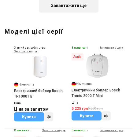
Завантажити ще
Китай
Електричний бойлер
Моделі цієї серії
Zanussi ZWH/S 80 Lorica
Ціна
Ціна за запитом
Знятий з виробництва
В наявності
Залишити відгук
Купити
Залишити відгук
Акція
Німеччина
Німеччина
Електричний бойлер Bosch
Електричний бойлер Bosch
Tronic 2000 T Mini
TR1000T B
Ціна
Ціна
5 225 грн
5 500 грн
Ціна за запитом
Купити
Купити
В наявності
Залишити відгук
В наявності
Залишити відгук