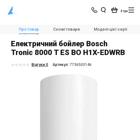
0 грн
Магазин
Опалення
💧🌡️Бойлери
Про товар
Схожі товари
Моделі цієї серії
Bosch 💧Електричний бойлер Bosch Tronic 8000 T ES BO H1X-EDWRB
Електричний бойлер Bosch
Tronic 8000 T ES BO H1X-EDWRB
Відгуки 0
Aртикул:
7736503146