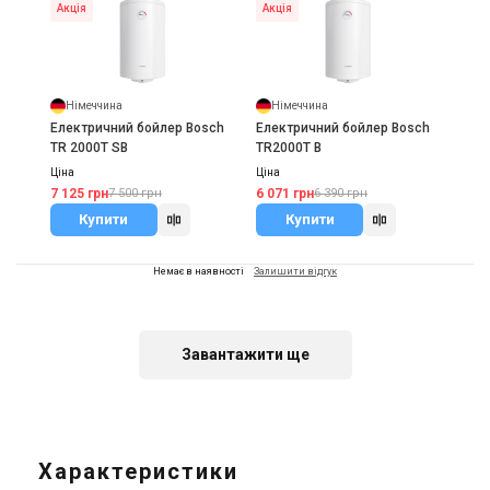
Акція
Акція
Німеччина
Німеччина
Електричний бойлер Bosch
Електричний бойлер Bosch
TR 2000T SB
TR2000T B
Ціна
Ціна
7 125 грн
6 071 грн
7 500 грн
6 390 грн
Купити
Купити
Немає в наявності
Залишити відгук
Акція
Завантажити ще
Німеччина
Електричний бойлер Bosch
TR4000T EBP
Характеристики
Ціна
9 795 грн
10 310 грн