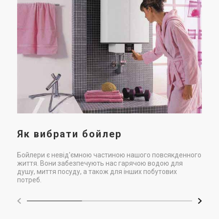
Те
ро
в
Що 
обл
Як вибрати бойлер
Бойлери є невід'ємною частиною нашого повсякденного
життя. Вони забезпечують нас гарячою водою для
душу, миття посуду, а також для інших побутових
потреб.