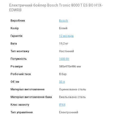
Електричний бойлер Bosch Tronic 8000 T ES BO H1X-
Купити
EDWRB
Виробник
Bosch
Колір
Білий
Гарантія
12 місяців
Вага
19,2 кг
Тип монтажу
Настінний
Потужність
1600 Вт
Розміри
585х470х486 мм
Робочий тиск
8 бар
Об`єм
50 л
Матеріал виготовлення
Оцинкована сталь
Матеріал виготовлення бака
Емальована сталь
Клас захисту
IPX4
Тип управління
Електронний