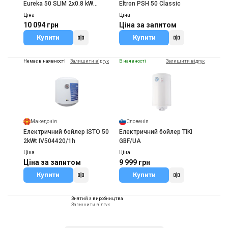
Eureka 50 SLIM 2x0.8 kW
Eltron PSH 50 Classic
WV05039D
Ціна
Ціна
10 094 грн
Ціна за запитом
Купити
Купити
Немає в наявності
Залишити відгук
В наявності
Залишити відгук
Македонія
Словенія
Електричний бойлер ISTO 50
Електричний бойлер TIKI
2kWt IV504420/1h
GBF/UA
Ціна
Ціна
Ціна за запитом
9 999 грн
Купити
Купити
Знятий з виробництва
Залишити відгук