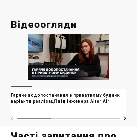
Відеоогляди
Гаряче водопостачання в приватному будинку -
Чи
варіанти реалізації від інженера Alter Air
спе
Часті запитання про