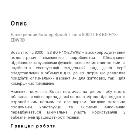
Опис
Електричний бойлер Bosch Tronic 8000 T ES BO H1X-
EDWRB
Bosch Tronic 8000 T ES BO H1X-EDWRB – високопродуктивний
водонагрівач німецького виробництва. Обладнання
відрізняється сучасними функціональними можливостями та
надійністю експлуатації. Модельний ряд даної серії
представлений в об’ємах від 50 до 120 літрів, що дозволяє
придбати оптимальний варіант як для житлових, так і для
комерційних приміщень.
Німецька компанія Bosch постачає на ринок побутового
обладнання якісні прилади, які повною мірою відповідають
європейським нормам та стандартам. Завдяки ретельно
продуманій конструкції та якісному виконанню
передбачається мінімальна участь користувачів у
забезпеченні працездатності техніки.
Принцип роботи