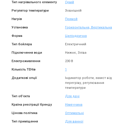
Тип нагрівального елементу
Сухий
Регулятор температури
Зовнішній
Нагрів
Прямой
Установка
Горизонтальна, Вертикальна
Форма
Циліндрична
Тип бойлера
Електричний
Підключення води
Нижнє, Зліва
Електроживлення
230 В
Кількість ТЕНів
1
Додаткові опції
Індикатор роботи, захист від
перегріву, регулювання
температури
Тип об'єкта
Для дачі
Країна реєстрації бренду
Німеччина
Цінова політика
Оптимальні
Тип приміщення
Для ванної