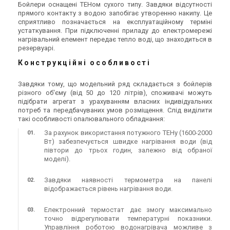
Бойлери оснащені ТЕНом сухого типу. Завдяки відсутності
прямого контакту з водою запобігає утворенню накипу. Це
сприятливо позначається на експлуатаційному терміні
устаткування. При підключенні приладу до електромережі
нагрівальний елемент передає тепло воді, що знаходиться в
резервуарі.
Конструкційні особливості
Завдяки тому, що модельний ряд складається з бойлерів
різного об'єму (від 50 до 120 літрів), споживачі можуть
підібрати агрегат з урахуванням власних індивідуальних
потреб та передбачуваних умов розміщення. Слід виділити
такі особливості опалювального обладнання:
За рахунок використання потужного ТЕНу (1600-2000
Вт) забезпечується швидке нагрівання води (від
півтори до трьох годин, залежно від обраної
моделі).
Завдяки наявності термометра на панелі
відображається рівень нагрівання води.
Електронний термостат дає змогу максимально
точно відрегулювати температурні показники.
Управління роботою водонагрівача можливе з