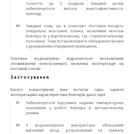
точністю до 3 градусів. Завдяки цьому
забезпечується висока енергоефективність
приладу.
Завдяки тому, що в комплект поставки входить
спеціальна монтажна планка, можливий монтаж
бойлера як у вертикальному, так і горизонтальному
положенні. Тому встановлювати обладнання можна
з урахуванням планування приміщення.
Оскільки водонагрівач відрізняється економічним
споживанням електроенергії, можлива експлуатація на
постійній основі.
Застосування
Багато користувачів вже встигли гідно оцінити
експлуатаційні характеристики бойлерів даної серії:
Забезпечується підтримка заданих температурних
показників у роботі бойлера в автоматичному
режимі.
У водонагрівачах використано збільшений
магнієвий анод, розрахований на тривалу