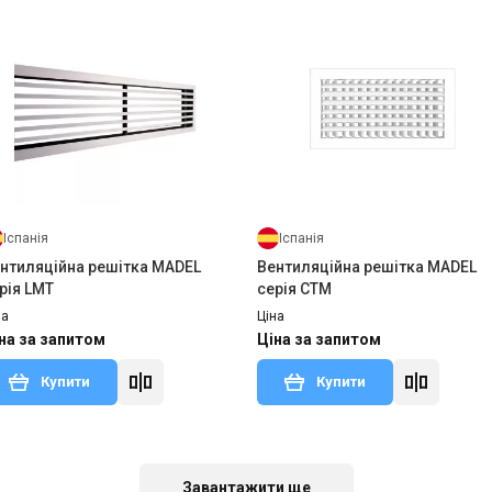
Іспанія
Іспанія
нтиляційна решітка MADEL
Вентиляційна решітка MADEL
рія LMT
серія CTM
на
Ціна
на за запитом
Ціна за запитом
Купити
Купити
 замовлення
Залишити відгук
Під замовлення
Залишити ві
Завантажити ще