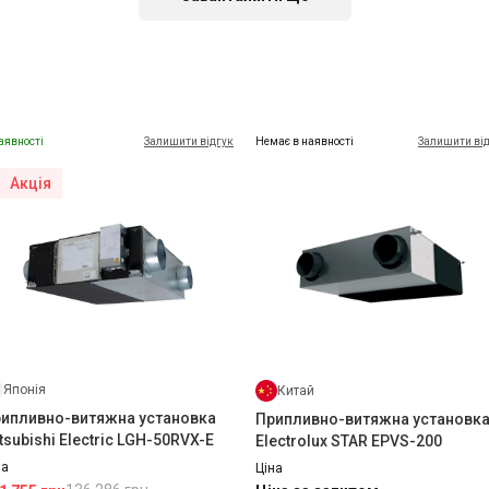
аявності
Залишити відгук
Немає в наявності
Залишити ві
Акція
Іспанія
Іспанія
нтиляційна решітка MADEL
Вентиляційна решітка MADEL
рія DXT-A
серія DXL
на
Ціна
на за запитом
Ціна за запитом
Купити
Купити
Японія
Китай
ипливно-витяжна установка
Припливно-витяжна установк
tsubishi Electric LGH-50RVX-E
Electrolux STAR EPVS-200
на
Ціна