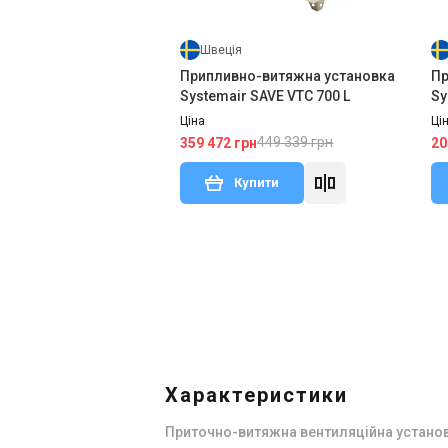
Швеція
Припливно-витяжна установка
Пр
Systemair SAVE VTC 700 L
Sy
Ціна
Ці
449 339 грн
359 472 грн
20
Купити
Характеристики
Приточно-витяжна вентиляційна установк