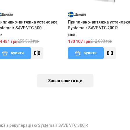
Купити
Швеція
Швеція
ипливно-витяжна установка
Припливно-витяжна установк
stemair SAVE VTC 300 L
Systemair SAVE VTC 200 R
на
Ціна
255 563 грн
212 633 грн
4 451 грн
170 107 грн
Купити
Купити
Під замовлення
Відгуки 1
Акція
Завантажити ще
а з рекуперацією Systemair SAVE VTC 300 R