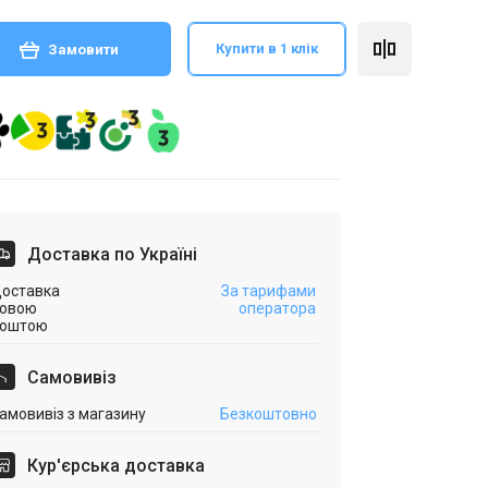
Купити в 1 клік
Замовити
Доставка по Україні
оставка
За тарифами
овою
оператора
оштою
Самовивіз
амовивіз з магазину
Безкоштовно
Кур'єрська доставка