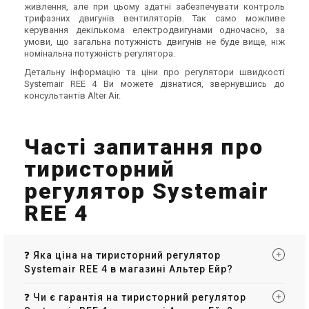
Канальний вентилятор
Канальний вентилятор
живлення, але при цьому здатні забезпечувати контроль
Systemair KV 200 M Sileo
Systemair Sileo K 250 L sileo
трифазних двигунів вентиляторів. Так само можливе
керування декількома електродвигунами одночасно, за
Ціна
Ціна
умови, що загальна потужність двигунів не буде вище, ніж
8 731 грн
8 967 грн
13 432 грн
13 794 грн
номінальна потужність регулятора.
Купити
Купити
Детальну інформацію та ціни про регулятори швидкості
Systemair REE 4 Ви можете дізнатися, звернувшись до
(1)
В наявності
Залишити відгук
В наявності
консультантів Alter Air.
Акція
Акція
Часті запитання про
тиристорний
Швеція
Швеція
регулятор Systemair
Канальний вентилятор
Канальний вентилятор
Systemair KV 315 M Sileo
Systemair KT
REE 4
Ціна
Ціна
13 802 грн
23 640 грн
21 233 грн
36 369 грн
Купити
Купити
❓ Яка ціна на тиристорний регулятор
Systemair REE 4 в магазині Альтер Ейр?
(1)
В наявності
Залишити відгук
В наявності
❓ Чи є гарантія на тиристорний регулятор
Акція
Акція