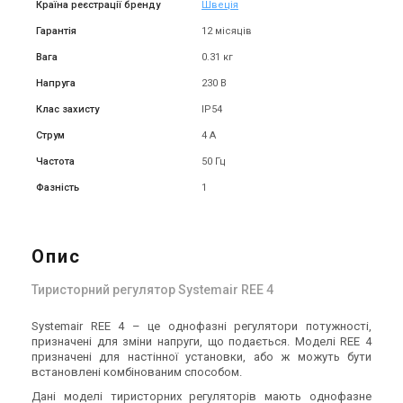
Країна реєстрації бренду
Швеція
Гарантія
12 місяців
(1)
В наявності
Залишити відгук
В наявності
Вага
0.31 кг
Акція
Акція
Напруга
230 В
Клас захисту
IP54
Струм
4 А
Швеція
Швеція
Частота
50 Гц
Канальний вентилятор
Канальний вентилятор
Systemair Sileo K 200 M sileo
Systemair KV 150 XL Sileo
Фазність
1
Ціна
Ціна
7 321 грн
8 194 грн
11 262 грн
12 606 грн
Купити
Купити
Опис
(1)
В наявності
В наявності
Залишити відгук
Тиристорний регулятор Systemair REE 4
Акція
Акція
Systemair REE 4 – це однофазні регулятори потужності,
призначені для зміни напруги, що подається. Моделі REE 4
призначені для настінної установки, або ж можуть бути
встановлені комбінованим способом.
Швеція
Швеція
Дані моделі тиристорних регуляторів мають однофазне