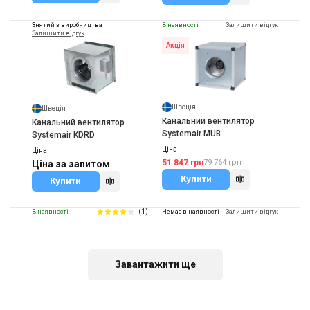
Знятий з виробництва
В наявності
Залишити відгук
Залишити відгук
Акція
Швеція
Швеція
Канальний вентилятор
Канальний вентилятор
Systemair MUB
Systemair KDRD
Ціна
Ціна
51 847 грн
79 764 грн
Ціна за запитом
Купити
Купити
(1)
В наявності
Немає в наявності
Залишити відгук
Акція
Акція
Завантажити ще
Швеція
Швеція
Промислові вентилятори
Канальний вентилятор