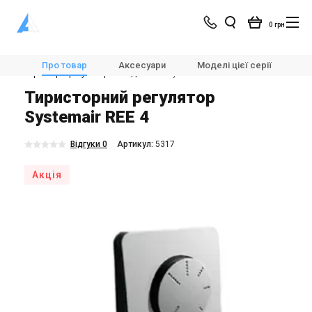
0 грн
Магазин
Вентиляція
Автоматика для вентиляції
Про товар
Аксесуари
Моделі цієї серії
Х
Тиристорні регулятори швидкості
Systemair REE 4
Тиристорний регулятор
Systemair REE 4
Відгуки 0
Aртикул:
5317
Акція