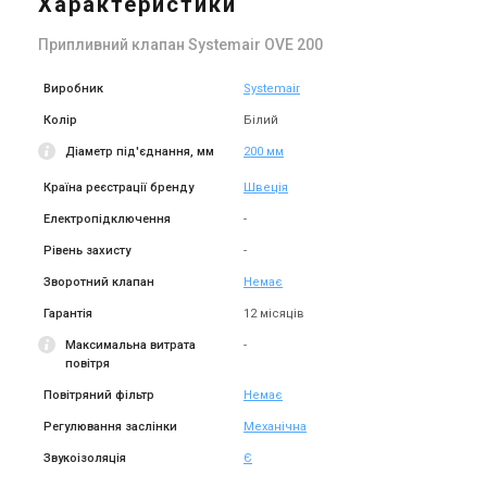
Характеристики
Припливний клапан Systemair OVЕ 200
Виробник
Systemair
Колір
Білий
Діаметр під'єднання, мм
200 мм
Країна реєстрації бренду
Швеція
Електропідключення
-
Рівень захисту
-
Зворотний клапан
Немає
Гарантія
12 місяців
Максимальна витрата
-
повітря
Повітряний фільтр
Немає
Регулювання заслінки
Механічна
Звукоізоляція
Є