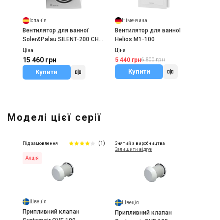
Іспанія
Німеччина
Вентилятор для ванної
Вентилятор для ванної
Soler&Palau SILENT-200 CHZ
Helios M1-100
SILVER
Ціна
Ціна
15 460 грн
5 440 грн
6 800 грн
Купити
Купити
Моделі цієї серії
(1)
Під замовлення
Знятий з виробництва
Залишити відгук
Акція
Швеція
Швеція
Припливний клапан
Припливний клапан