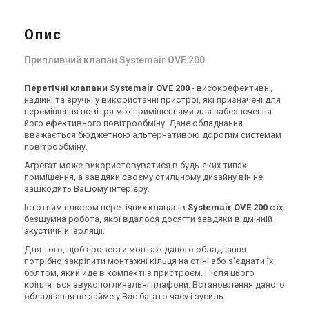
Опис
Припливний клапан Systemair OVЕ 200
Перетічні клапани Systemair OVЕ 200
-
високоефективні
,
надійні та зручні у використанні пристрої, які призначені для
переміщення повітря між приміщеннями для забезпечення
його ефективного повітрообміну. Дане обладнання
вважається бюджетною альтернативою дорогим системам
повітрообміну.
Агрегат може використовуватися в будь-яких типах
приміщення, а завдяки своєму стильному дизайну він не
зашкодить Вашому інтер'єру.
Істотним плюсом перетічних клапанів
Systemair OVЕ 200
є їх
безшумна робота, якої вдалося досягти завдяки відмінній
акустичній ізоляції.
Для того, щоб провести монтаж даного обладнання
потрібно закріпити монтажні кільця на стіні або з'єднати їх
болтом, який йде в компекті з пристроєм. Після цього
кріпляться звукопоглинальні плафони. Встановлення даного
обладнання не займе у Вас багато часу і зусиль.