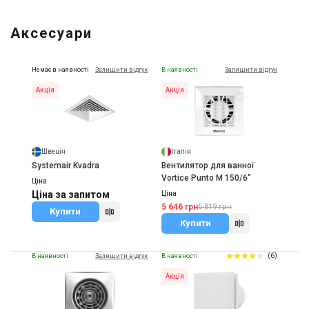
Аксесуари
Немає в наявності
Залишити відгук
В наявності
Залишити відгук
Акція
Акція
Швеція
Італія
Systemair Kvadra
Вентилятор для ванної
Vortice Punto M 150/6"
Ціна
Ціна за запитом
Ціна
5 646 грн
6 819 грн
Купити
Купити
(6)
В наявності
Залишити відгук
В наявності
Акція