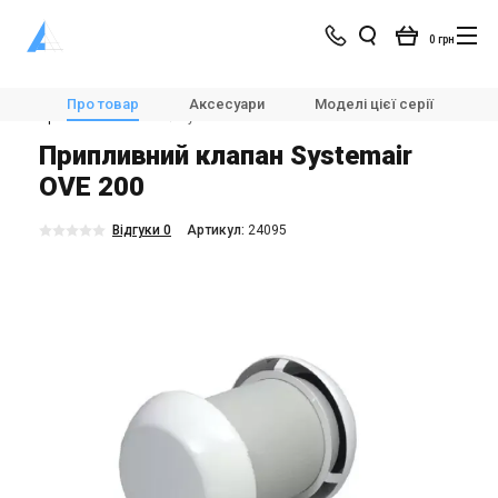
0 грн
Магазин
Вентиляція
🌀Вентиляційні установки
Про товар
Аксесуари
Моделі цієї серії
Х
Припливні клапани
Systemair OVE 200
Припливний клапан Systemair
OVЕ 200
Відгуки 0
Aртикул:
24095