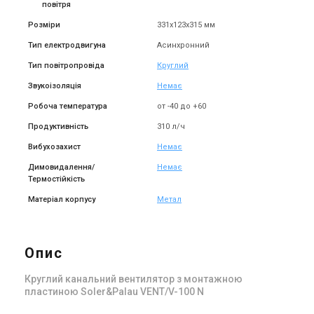
повітря
Розміри
331х123х315 мм
Тип електродвигуна
Асинхронний
Тип повітропровіда
Круглий
Звукоізоляція
Немає
Робоча температура
от -40 до +60
Продуктивність
310 л/ч
Вибухозахист
Немає
Димовидалення/
Немає
Термостійкість
Матеріал корпусу
Метал
Опис
Круглий канальний вентилятор з монтажною
пластиною Soler&Palau VENT/V-100 N