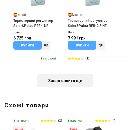
Іспанія
Іспанія
Тиристорний регулятор
Тиристорний регулятор
Soler&Palau REB-1NE
Soler&Palau REB-2,5 NE
Ціна
Ціна
6 725 грн
7 991 грн
Купити
Купити
(1)
В наявності
Завантажити ще
Іспанія
Тиристорний регулятор
Схожі товари
Soler&Palau REB-1N
Ціна
7 128 грн
(2)
(1)
В наявності
В наявності
Купити
Акція
Акція