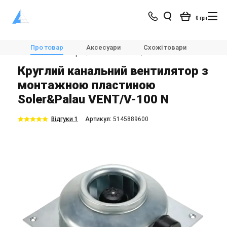
0 грн
Магазин
Вентиляція
Вентилятори
Про товар
Аксесуари
Схожі товари
Модел
Канальні вентилятори
Soler&Palau VENT/V-100 N
Круглий канальний вентилятор з
монтажною пластиною
Soler&Palau VENT/V-100 N
Відгуки 1
Aртикул:
5145889600