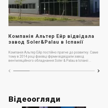
Компанія Альтер Ейр відвідала
завод Soler&Palau в Іспанії
Компанія Альтер Ейр постійно прагне до розвитку. Саме
тому в 2014 році фахівці фірми відвідали завод
вентиляційного обладнання Soler & Palau в Іспанії ...
Відеоогляди