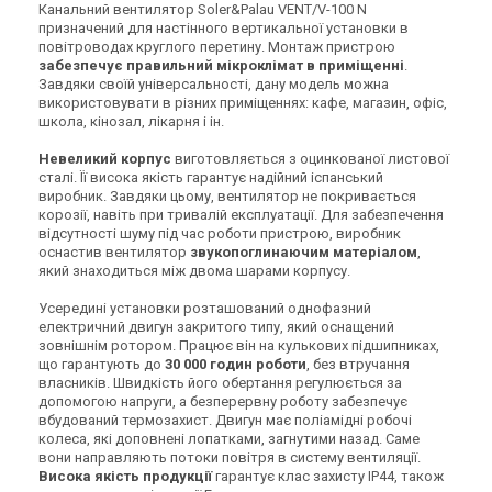
Канальний вентилятор Soler&Palau VENT/V-100 N
призначений для настінного вертикальної установки в
повітроводах круглого перетину. Монтаж пристрою
забезпечує правильний мікроклімат в приміщенні
.
Завдяки своїй універсальності, дану модель можна
використовувати в різних приміщеннях: кафе, магазин, офіс,
школа, кінозал, лікарня і ін.
Невеликий корпус
виготовляється з оцинкованої листової
сталі. Її висока якість гарантує надійний іспанський
виробник. Завдяки цьому, вентилятор не покривається
корозії, навіть при тривалій експлуатації. Для забезпечення
відсутності шуму під час роботи пристрою, виробник
оснастив вентилятор
звукопоглинаючим матеріалом
,
який знаходиться між двома шарами корпусу.
Усередині установки розташований однофазний
електричний двигун закритого типу, який оснащений
зовнішнім ротором. Працює він на кулькових підшипниках,
що гарантують до
30 000 годин роботи
, без втручання
власників. Швидкість його обертання регулюється за
допомогою напруги, а безперервну роботу забезпечує
вбудований термозахист. Двигун має поліамідні робочі
колеса, які доповнені лопатками, загнутими назад. Саме
вони направляють потоки повітря в систему вентиляції.
Висока якість продукції
гарантує клас захисту IP44, також