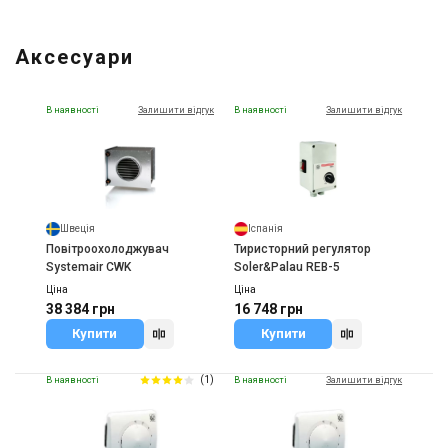
Аксесуари
В наявності
Залишити відгук
В наявності
Залишити відгук
Швеція
Іспанія
Повітроохолоджувач
Тиристорний регулятор
Systemair CWK
Soler&Palau REB-5
Ціна
Ціна
38 384 грн
16 748 грн
Купити
Купити
(1)
В наявності
В наявності
Залишити відгук