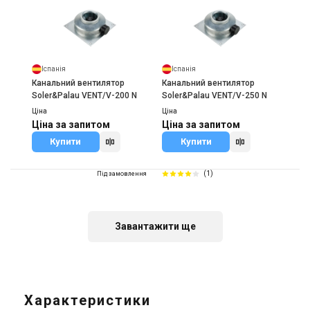
Іспанія
Іспанія
Канальний вентилятор
Канальний вентилятор
Soler&Palau VENT/V-200 N
Soler&Palau VENT/V-250 N
Ціна
Ціна
Ціна за запитом
Ціна за запитом
Купити
Купити
(1)
Під замовлення
Завантажити ще
Іспанія
Канальний вентилятор
Soler&Palau VENT/V-315 N
Характеристики
Ціна