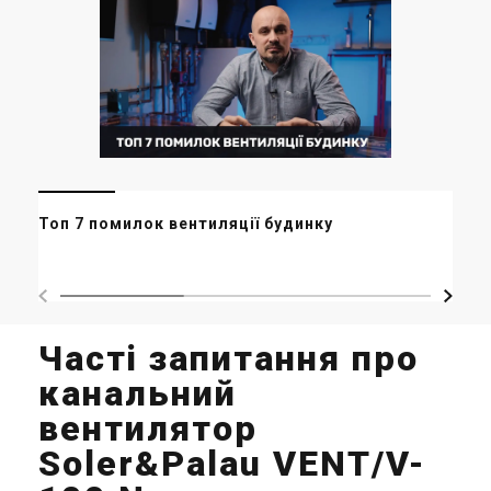
Мі
Топ 7 помилок вентиляції будинку
ор
ма
Часті запитання про
канальний
вентилятор
Soler&Palau VENT/V-