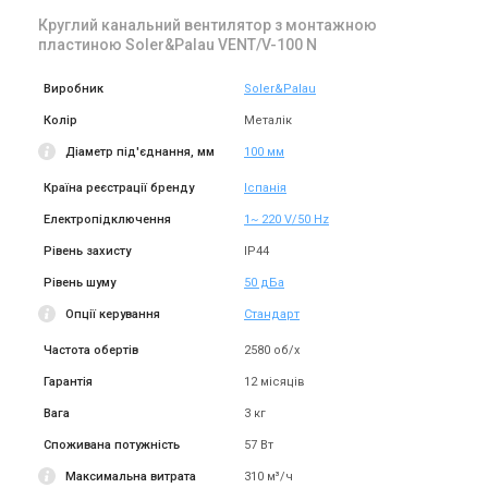
Ціна за запитом
Круглий канальний вентилятор з монтажною
Купити
пластиною Soler&Palau VENT/V-100 N
Виробник
Soler&Palau
Колір
Металік
Діаметр під'єднання, мм
100 мм
Країна реєстрації бренду
Іспанія
Електропідключення
1~ 220 V/50 Hz
Рівень захисту
IP44
Рівень шуму
50 дБа
Опції керування
Стандарт
Частота обертів
2580 об/х
Гарантія
12 місяців
Вага
3 кг
Споживана потужність
57 Вт
Максимальна витрата
310 м³/ч