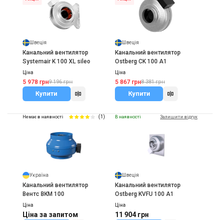
Швеція
Швеція
Канальний вентилятор
Канальний вентилятор
Systemair K 100 XL sileo
Ostberg CK 100 A1
Ціна
Ціна
5 978 грн
5 867 грн
9 196 грн
8 381 грн
Купити
Купити
(1)
Немає в наявності
В наявності
Залишити відгук
Україна
Швеція
Канальний вентилятор
Канальний вентилятор
Вентс ВКМ 100
Ostberg KVFU 100 A1
Ціна
Ціна
Ціна за запитом
11 904 грн