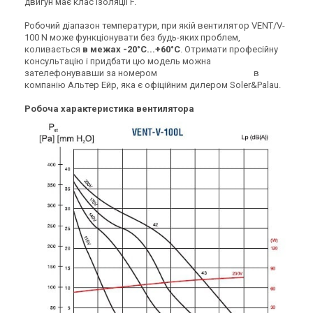
двигун має клас ізоляції F.
Робочий діапазон температури, при якій вентилятор VENT/V-
100 N може функціонувати без будь-яких проблем,
коливається
в межах -20°C...+60°C
. Отримати професійну
консультацію і придбати цю модель можна
зателефонувавши за номером
0
8
0
0
Показати номер
в
компанію Альтер Ейр, яка є офіційним дилером Soler&Palau.
Робоча характеристика вентилятора