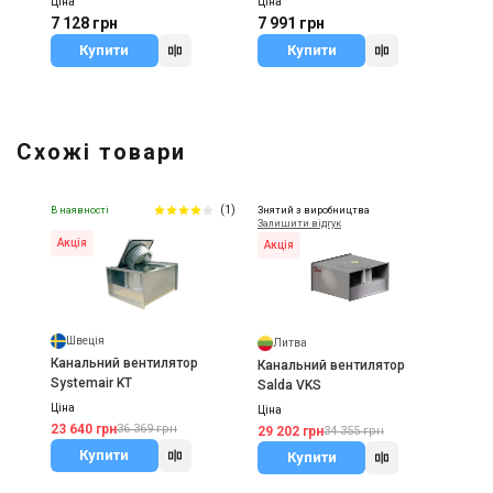
Ціна
Ціна
7 128 грн
7 991 грн
Купити
Купити
Схожі товари
(1)
В наявності
Знятий з виробництва
Залишити відгук
Акція
Акція
Швеція
Литва
Канальний вентилятор
Канальний вентилятор
Systemair KT
Salda VKS
Ціна
Ціна
23 640 грн
36 369 грн
29 202 грн
34 355 грн
Купити
Купити