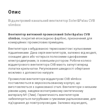
Опис
Відцентровий канальний вентилятор Soler&Palau CVB
slimbox
Вентилятор витяжний промисловий Soler&palau CVB
slimbox
, покритий епоксидною фарбою, призначений для
комерційних і промислових приміщень.
Вентилятори з вбудованою термозахистом і кульковими
підшипниками. Дана серія вентиляторів, залежно від моделі,
оснащені двох або чотирьох полюсними однофазними
електродвигунами, із зовнішнім ротором. Робоче колесо
відцентрового вентилятора CVB мають загнуті вперед
лопатки крильчатки. Регулювання швидкості обертання
можливо з допомогою напруги.
Промислові вентилятори відцентрові CVB slimbox
поставляються в звукоізольованому корпусі, що
виготовляється з оцинкованої сталі. Вентилятори з низьким
рівнем шуму, завдяки вогнетривкому синтетичному
матеріалу М1 (7мм). Герметичність вентиляторів
забезпечується патрубками з гумовими ущільнювачами, для
під'єднання до повітропроводам. Залежно від моделі
,