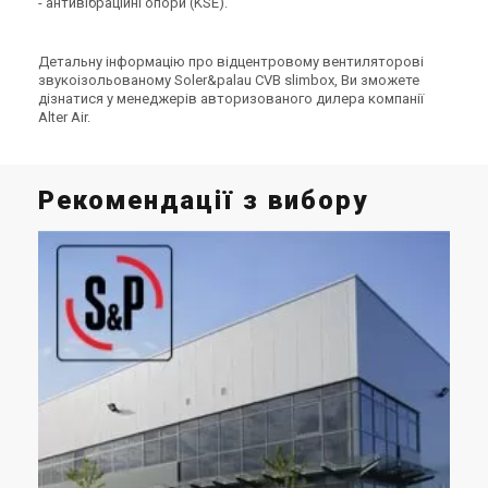
- антивібраційні опори (KSE).
Детальну інформацію про відцентровому вентиляторові
звукоізольованому Soler&palau CVB slimbox, Ви зможете
дізнатися у менеджерів авторизованого дилера компанії
Alter Air.
Рекомендації з вибору
На
пр
в
При
пош
вен
вен
чит