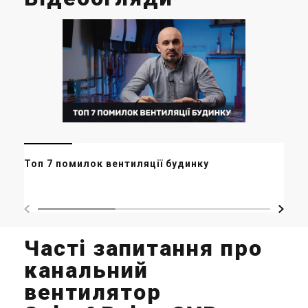
Мі
Топ 7 помилок вентиляції будинку
ор
ма
Часті запитання про
канальний
вентилятор