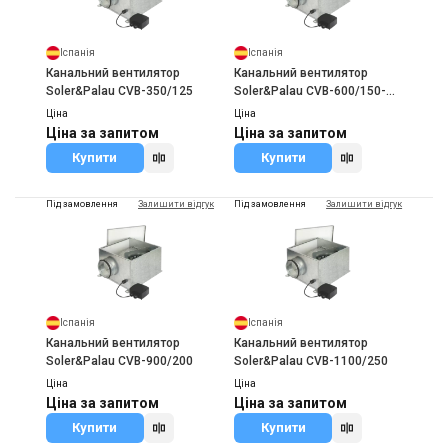
Іспанія
Іспанія
Канальний вентилятор
Канальний вентилятор
Soler&Palau CVB-350/125
Soler&Palau CVB-600/150-
160
Ціна
Ціна
Ціна за запитом
Ціна за запитом
Купити
Купити
Під замовлення
Залишити відгук
Під замовлення
Залишити відгук
Іспанія
Іспанія
Канальний вентилятор
Канальний вентилятор
Soler&Palau CVB-900/200
Soler&Palau CVB-1100/250
Ціна
Ціна
Ціна за запитом
Ціна за запитом
Купити
Купити