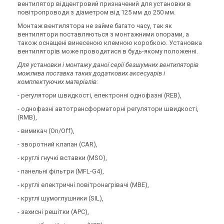
вентилятор відцентровий
призначений для
установки в
повітропроводи з діаметром від 125 мм до 250 мм.
Монтаж вентилятора не займе багато часу, так як
вентилятори поставляються з монтажними опорами, а
також оснащені винесеною клемною коробкою. Установка
вентиляторів може проводитися в будь-якому положенні.
Для установки і монтажу даної серії безшумних вентиляторів
можлива поставка таких додаткових аксесуарів і
комплектуючих матеріалів:
- регулятори швидкості, електронні однофазні (REB),
- однофазні автотрансформаторні регулятори швидкості,
(RMB),
- вимикач (On/Off),
- зворотний клапан (CAR),
- круглі гнучкі вставки (MSO),
- панельні фільтри (MFL-G4),
- круглі електричні повітронагрівачі (MBE),
- круглі шумоглушники (SIL),
- захисні решітки (APC),