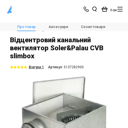
0 грн
Магазин
Вентиляція
Вентилятори
Про товар
Аксесуари
Схожі товари
Модел
Канальні вентилятори
Soler&Palau CVB slimbox
Відцентровий канальний
вентилятор Soler&Palau CVB
slimbox
Відгуки 1
Aртикул:
5137282900