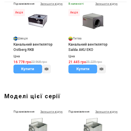
Під замовлення
Залишити відгук
В наявності
Залишити відгук
Акція
Акція
Швеція
Литва
Канальний вентилятор
Канальний вентилятор
Ostberg RKB
Salda AKU EKO
Ціна
Ціна
16 778 грн
21 445 грн
23 968 грн
25 229 грн
Купити
Купити
Моделі цієї серії
Під замовлення
Залишити відгук
Під замовлення
Залишити відгук