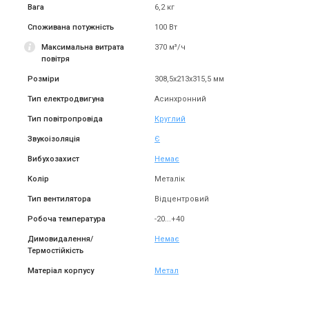
Вага
6,2 кг
Споживана потужність
100 Вт
Максимальна витрата
370 м³/ч
повітря
Розміри
308,5х213х315,5 мм
Тип електродвигуна
Асинхронний
Тип повітропровіда
Круглий
Звукоізоляція
Є
Вибухозахист
Немає
Колір
Металік
Тип вентилятора
Відцентровий
Робоча температура
-20...+40
Димовидалення/
Немає
Термостійкість
Матеріал корпусу
Метал