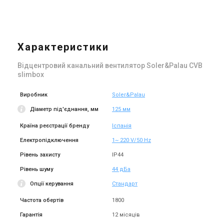
Характеристики
Відцентровий канальний вентилятор Soler&Palau CVB
slimbox
Виробник
Soler&Palau
Діаметр під'єднання, мм
125 мм
Країна реєстрації бренду
Іспанія
Електропідключення
1~ 220 V/50 Hz
Рівень захисту
IP44
Рівень шуму
44 дБа
Опції керування
Стандарт
Частота обертів
1800
Гарантія
12 місяців