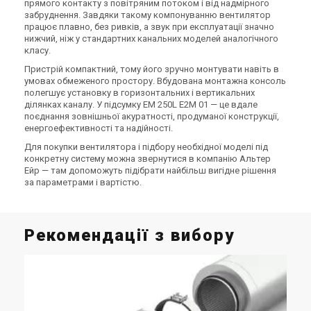
прямого контакту з повітряним потоком і від надмірного
забруднення. Завдяки такому компонуванню вентилятор
працює плавно, без ривків, а звук при експлуатації значно
нижчий, ніж у стандартних канальних моделей аналогічного
класу.
Пристрій компактний, тому його зручно монтувати навіть в
умовах обмеженого простору. Вбудована монтажна консоль
полегшує установку в горизонтальних і вертикальних
ділянках каналу. У підсумку EM 250L E2M 01 — це вдале
поєднання зовнішньої акуратності, продуманої конструкції,
енергоефективності та надійності.
Для покупки вентилятора і підбору необхідної моделі під
конкретну систему можна звернутися в компанію Альтер
Ейр — там допоможуть підібрати найбільш вигідне рішення
за параметрами і вартістю.
Рекомендації з вибору
Як