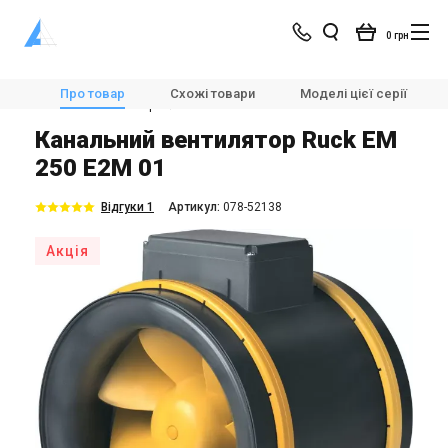
0 грн
Магазин
Вентиляція
Вентилятори
Про товар
Схожі товари
Моделі цієї серії
Канальні вентилятори
Ruck EM 250 E2M 01
Канальний вентилятор Ruck EM
250 E2M 01
Відгуки 1
Aртикул:
078-52138
Акція