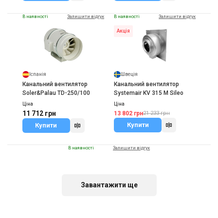
В наявності
Залишити відгук
В наявності
Залишити відгук
Акція
Іспанія
Швеція
Канальний вентилятор
Канальний вентилятор
Soler&Palau TD-250/100
Systemair KV 315 M Sileo
Ціна
Ціна
11 712 грн
13 802 грн
21 233 грн
Купити
Купити
В наявності
Залишити відгук
Завантажити ще
Україна
Канальний вентилятор