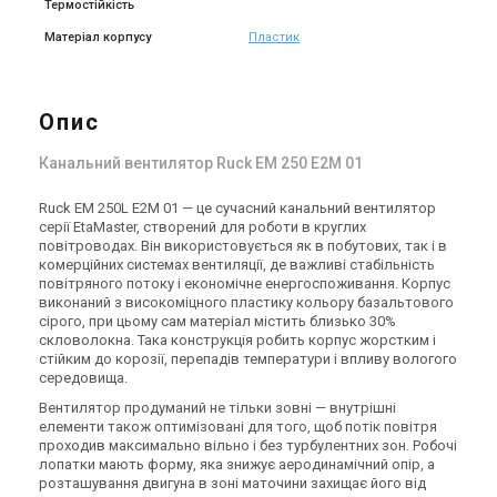
Термостійкість
Матеріал корпусу
Пластик
Опис
Канальний вентилятор Ruck EM 250 E2M 01
Ruck EM 250L E2M 01 — це сучасний канальний вентилятор
серії EtaMaster, створений для роботи в круглих
повітроводах. Він використовується як в побутових, так і в
комерційних системах вентиляції, де важливі стабільність
повітряного потоку і економічне енергоспоживання. Корпус
виконаний з високоміцного пластику кольору базальтового
сірого, при цьому сам матеріал містить близько 30%
скловолокна. Така конструкція робить корпус жорстким і
стійким до корозії, перепадів температури і впливу вологого
середовища.
Вентилятор продуманий не тільки зовні — внутрішні
елементи також оптимізовані для того, щоб потік повітря
проходив максимально вільно і без турбулентних зон. Робочі
лопатки мають форму, яка знижує аеродинамічний опір, а
розташування двигуна в зоні маточини захищає його від