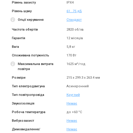
Рівень захисту
IPX4
Рівень шуму
61...75 дБ
Опції керування
Стандарт
Частота обертів
2820 об/хв
Гарантія
12 місяців
Вага
5,8 кг
Споживана потужність
170 Вт
Максимальна витрата
1625 м³/год
повітря
Розміри
215 х 299.3 х 263.4 мм
Тип електродвигуна
Асинхронний
Тип повітропровіда
Круглий
Звукоізоляція
Немає
Робоча температура
до +60 °C
Вибухозахист
Немає
Димовидалення/
Немає