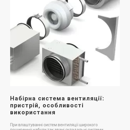
пр
п
У с
при
вен
під
Набірна система вентиляції:
пристрій, особливості
використання
При влаштуванні систем вентиляції широкого
поширення набули так звані складальні системи