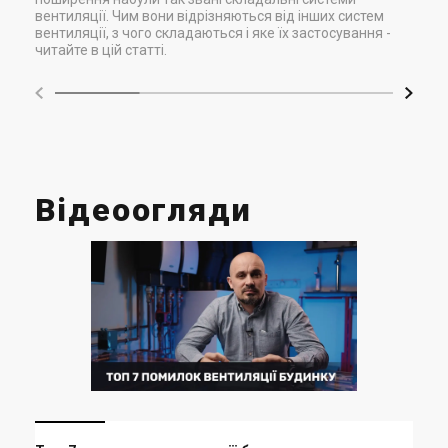
вентиляції. Чим вони відрізняються від інших систем
вентиляції, з чого складаються і яке їх застосування -
читайте в цій статті.
Відеоогляди
Мі