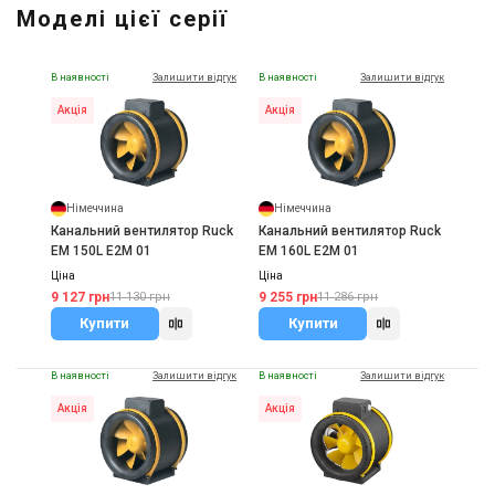
Моделі цієї серії
Вентс ТТ Сайлент-М 160
Ціна
13 800 грн
В наявності
Залишити відгук
В наявності
Залишити відгук
Купити
Акція
Акція
Німеччина
Німеччина
Канальний вентилятор Ruck
Канальний вентилятор Ruck
EM 150L E2M 01
EM 160L E2M 01
Ціна
Ціна
9 127 грн
9 255 грн
11 130 грн
11 286 грн
Купити
Купити
В наявності
Залишити відгук
В наявності
Залишити відгук
Акція
Акція