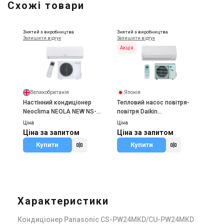
Схожі товари
Знятий з виробництва
Знятий з виробництва
Залишити відгук
Залишити відгук
Акція
Великобританія
Японія
Настінний кондиціонер
Тепловий насос повітря-
Neoclima NEOLA NEW NS-
повітря Daikin
30LHB/NU-30LHB
FTXF50F/RXF50F
Ціна
Ціна
Ціна за запитом
Ціна за запитом
Купити
Купити
Характеристики
Кондиціонер Panasonic CS-PW24MKD/CU-PW24MKD