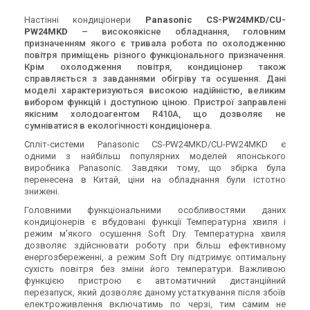
Настінні кондиціонери
Panasonic CS-PW24MKD/CU-
PW24MKD
– високоякісне обладнання, головним
призначенням якого є тривала робота по охолодженню
повітря приміщень різного функціонального призначення.
Крім охолодження повітря, кондиціонер також
справляється з завданнями обігріву та осушення. Дані
моделі характеризуються високою надійністю, великим
вибором функцій і доступною ціною. Пристрої заправлені
якісним холодоагентом R410A, що дозволяє не
сумніватися в екологічності кондиціонера.
Спліт-системи Panasonic CS-PW24MKD/CU-PW24MKD є
одними з найбільш популярних моделей японського
виробника Panasonic. Завдяки тому, що збірка була
перенесена в Китай, ціни на обладнання були істотно
знижені.
Головними функціональними особливостями даних
кондиціонерів є вбудовані функції Температурна хвиля і
режим м'якого осушення Soft Dry. Температурна хвиля
дозволяє здійснювати роботу при більш ефективному
енергозбереженні, а режим Soft Dry підтримує оптимальну
сухість повітря без зміни його температури. Важливою
функцією пристрою є автоматичний дистанційний
перезапуск, який дозволяє даному устаткування після збоїв
електроживлення включатимь по черзі, тим самим не