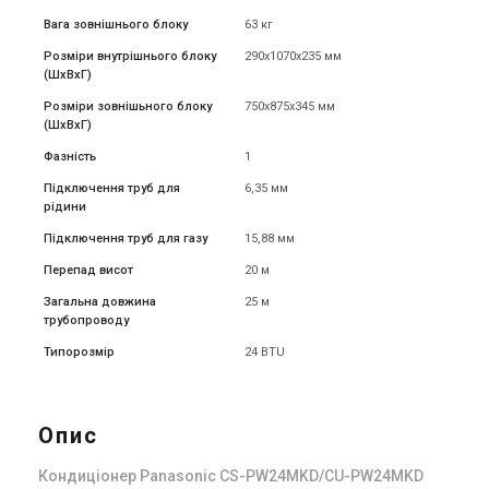
Вага зовнішнього блоку
63 кг
Розміри внутрішнього блоку
290x1070x235 мм
(ШxВxГ)
Розміри зовнішьного блоку
750x875x345 мм
(ШxВxГ)
Фазність
1
Підключення труб для
6,35 мм
рідини
Підключення труб для газу
15,88 мм
Перепад висот
20 м
Загальна довжина
25 м
трубопроводу
Типорозмір
24 BTU
Опис
Кондиціонер Panasonic CS-PW24MKD/CU-PW24MKD