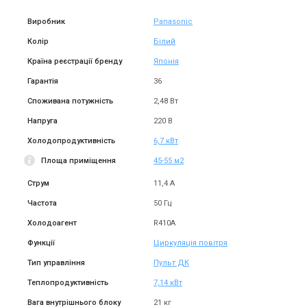
Виробник
Panasonic
Колір
Білий
Країна реєстрації бренду
Японія
Гарантія
36
Споживана потужність
2,48 Вт
Напруга
220 В
Холодопродуктивність
6,7 кВт
Площа приміщення
45-55 м2
Струм
11,4 А
Частота
50 Гц
Холодоагент
R410A
Функції
Циркуляція повітря
Тип управління
Пульт ДК
Теплопродуктивність
7,14 кВт
Вага внутрішнього блоку
21 кг