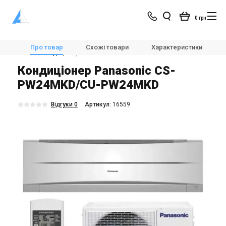
0 грн
Магазин
Кондиціонування
Кондиціонери і спліт-системи
Про товар
Схожі товари
Характеристики
Настінні кондиціонери
Panasonic Standart CS-PW24MKD/CU-PW24MKD
Кондиціонер Panasonic CS-
PW24MKD/CU-PW24MKD
Відгуки 0
Aртикул:
16559