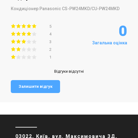
Кондиціонер Panasonic CS-PW24MKD/CU-PW24MKD
0
5
4
3
Загальна оцінка
2
1
Відгуки відсутні
Залишити відгук
03022, Київ, вул. Максимовича 3Д,