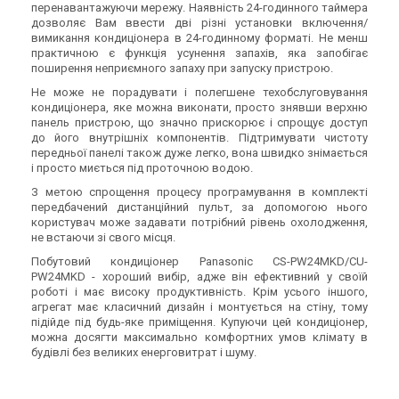
перенавантажуючи мережу. Наявність 24-годинного таймера
дозволяє Вам ввести дві різні установки включення/
вимикання кондиціонера в 24-годинному форматі. Не менш
практичною є функція усунення запахів, яка запобігає
поширення неприємного запаху при запуску пристрою.
Не може не порадувати і полегшене техобслуговування
кондиціонера, яке можна виконати, просто знявши верхню
панель пристрою, що значно прискорює і спрощує доступ
до його внутрішніх компонентів. Підтримувати чистоту
передньої панелі також дуже легко, вона швидко знімається
і просто миється під проточною водою.
З метою спрощення процесу програмування в комплекті
передбачений дистанційний пульт, за допомогою нього
користувач може задавати потрібний рівень охолодження,
не встаючи зі свого місця.
Побутовий кондиціонер Panasonic CS-PW24MKD/CU-
PW24MKD - хороший вибір, адже він ефективний у своїй
роботі і має високу продуктивність. Крім усього іншого,
агрегат має класичний дизайн і монтується на стіну, тому
підійде під будь-яке приміщення. Купуючи цей кондиціонер,
можна досягти максимально комфортних умов клімату в
будівлі без великих енерговитрат і шуму.