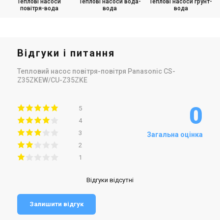
Теплові насоси
Теплові насоси вода-
Теплові насоси грунт-
повітря-вода
вода
вода
Відгуки і питання
Тепловий насос повітря-повітря Panasonic CS-
Z35ZKEW/CU-Z35ZKE
0
5
4
3
Загальна оцінка
2
1
Відгуки відсутні
Залишити відгук