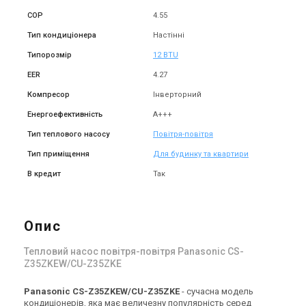
COP
4.55
Тип кондиціонера
Настінні
Типорозмір
12 BTU
EER
4.27
Компресор
Інверторний
Енергоефективність
A+++
Тип теплового насосу
Повітря-повітря
Тип приміщення
Для будинку та квартири
В кредит
Так
Опис
Тепловий насос повітря-повітря Panasonic CS-
Z35ZKEW/CU-Z35ZKE
Panasonic CS-Z35ZKEW/CU-Z35ZKE
- сучасна модель
кондиціонерів, яка має величезну популярність серед