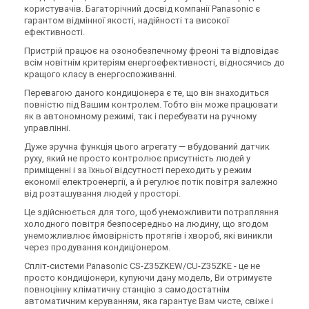
користувачів. Багаторічний досвід компанії Panasonic є
гарантом відмінної якості, надійності та високої
ефективності.
Пристрій працює на озонобезпечному фреоні та відповідає
всім новітнім критеріям енергоефективності, відносячись до
кращого класу в енергоспоживанні.
Перевагою даного кондиціонера є те, що він знаходиться
повністю під Вашим контролем. Тобто він може працювати
як в автономному режимі, так і перебувати на ручному
управлінні.
Дуже зручна функція цього агрегату — вбудований датчик
руху, який не просто контролює присутність людей у
приміщенні і за їхньої відсутності переходить у режим
економії електроенергії, а й регулює потік повітря залежно
від розташування людей у просторі.
Це здійснюється для того, щоб унеможливити потрапляння
холодного повітря безпосередньо на людину, що згодом
унеможливлює ймовірність протягів і хвороб, які виникли
через продування кондиціонером.
Спліт-системи Panasonic CS-Z35ZKEW/CU-Z35ZKE - це не
просто кондиціонери, купуючи дану модель, Ви отримуєте
повноцінну кліматичну станцію з самодостатнім
автоматичним керуванням, яка гарантує Вам чисте, свіже і