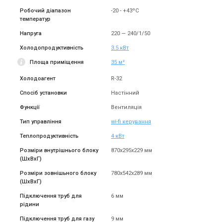
Робочий діапазон
-20 - +43ºC
температур
Напруга
220 — 240/1/50
Холодопродуктивність
3.5 кВт
Площа приміщення
35 м²
Холодоагент
R-32
Спосіб установки
Настінний
Функції
Вентиляція
Тип управління
wi-fi керування
Теплопродуктивність
4 кВт
Розміри внутрішнього блоку
870x295x229 мм
(ШxВxГ)
Розміри зовнішьного блоку
780x542x289 мм
(ШxВxГ)
Підключення труб для
6 мм
рідини
Підключення труб для газу
9 мм