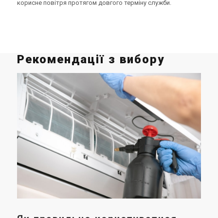
корисне повітря протягом довгого терміну служби.
Рекомендації з вибору
Щ
ко
пе
с
У ц
інв
них
яки
до 
кан
гар