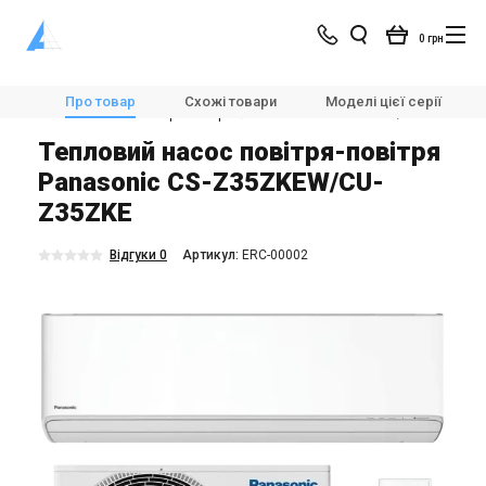
0 грн
Магазин
Опалення
🔆Теплові насоси
Про товар
Схожі товари
Моделі цієї серії
Теплові насоси повітря-повітря
Panasonic CS-Z35ZKEW/CU-Z35ZKE
Тепловий насос повітря-повітря
Panasonic CS-Z35ZKEW/CU-
Z35ZKE
Відгуки 0
Aртикул:
ERC-00002