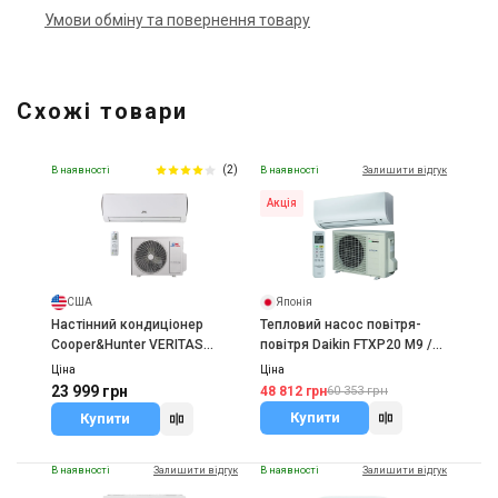
Умови обміну та повернення товару
Схожі товари
(2)
В наявності
В наявності
Залишити відгук
Акція
США
Японія
Настінний кондиціонер
Тепловий насос повітря-
Cooper&Hunter VERITAS
повітря Daikin FTXP20 M9 /
INVERTER NG
RXP20 M
Ціна
Ціна
23 999 грн
48 812 грн
60 353 грн
Купити
Купити
В наявності
Залишити відгук
В наявності
Залишити відгук