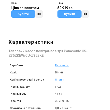
Z71ZKEW/CU-Z71ZKE
Z20ZKEW/CU-Z20ZKE
Ціна
Ціна
Ціна за запитом
59 919 грн
Купити
Купити
Характеристики
Тепловий насос повітря-повітря Panasonic CS-
Z35ZKEW/CU-Z35ZKE
Виробник
Panasonic
Колір
Білий
Країна реєстрації бренду
Японія
Рівень захисту
IP22
Рівень шуму
48 дБ
Гарантія
36 місяців
Споживана потужність
0,88/0,94 кВт