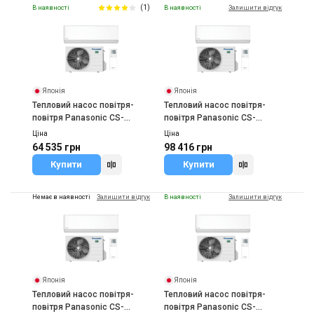
(1)
В наявності
В наявності
Залишити відгук
Купити
Японія
Японія
Тепловий насос повітря-
Тепловий насос повітря-
повітря Panasonic CS-
повітря Panasonic CS-
Z25ZKEW/CU-Z25ZKE
Z50ZKEW/CU-Z50ZKE
Ціна
Ціна
64 535 грн
98 416 грн
Купити
Купити
Немає в наявності
Залишити відгук
В наявності
Залишити відгук
Японія
Японія
Тепловий насос повітря-
Тепловий насос повітря-
повітря Panasonic CS-
повітря Panasonic CS-