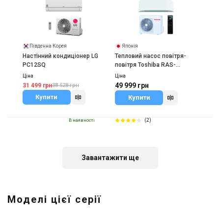
Південна Корея
Японія
Настінний кондиціонер LG
Тепловий насос повітря-
PC12SQ
повітря Toshiba RAS-
10N4KVRG-UA/RAS-
Ціна
Ціна
10N4AVRG-UA
49 999 грн
31 499 грн
38 528 грн
Купити
Купити
(2)
В наявності
Завантажити ще
США
Тепловий насос повітря-
Моделі цієї серії
повітря Cooper&Hunter
Daytona White
Ціна
31 199 грн