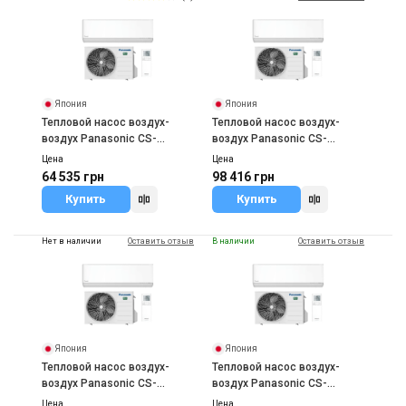
Купить
Япония
Япония
Тепловой насос воздух-
Тепловой насос воздух-
воздух Panasonic CS-
воздух Panasonic CS-
Z25ZKEW/CU-Z25ZKE
Z50ZKEW/CU-Z50ZKE
Цена
Цена
64 535 грн
98 416 грн
Купить
Купить
Нет в наличии
Оставить отзыв
В наличии
Оставить отзыв
Япония
Япония
Тепловой насос воздух-
Тепловой насос воздух-
воздух Panasonic CS-
воздух Panasonic CS-
Z71ZKEW/CU-Z71ZKE
Z20ZKEW/CU-Z20ZKE
Цена
Цена