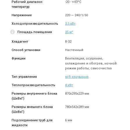
Рабочий диапазон
-20 - +43ºC
температур
Напряжение
220 — 240/1/50
Холодопроизводительность
3.5 кВт
Площадь помещения
35 м²
Хладагент
R-32
Способ установки
Настенный
Функции
Вентиляция, осушение,
охлаждение и обогрев, ночной
режим работы, самоочистка
Тип управления
wi-fi керування
Теплопроизводительность
4 кВт
Размеры внутреннего блока
870x295x229 мм
(ШxВxГ)
Размеры внешнего блока
780x542x289 мм
(ШxВxГ)
Подсоединение труб для
6 мм
жидкости