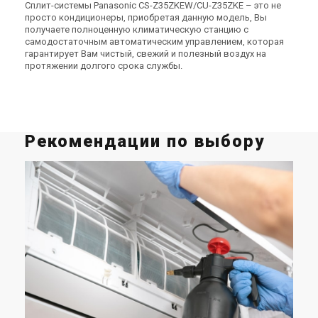
Сплит-системы Panasonic CS-Z35ZKEW/CU-Z35ZKE – это не
просто кондиционеры, приобретая данную модель, Вы
получаете полноценную климатическую станцию с
самодостаточным автоматическим управлением, которая
гарантирует Вам чистый, свежий и полезный воздух на
протяжении долгого срока службы.
Рекомендации по выбору
Ч
к
п
с
В э
инв
пре