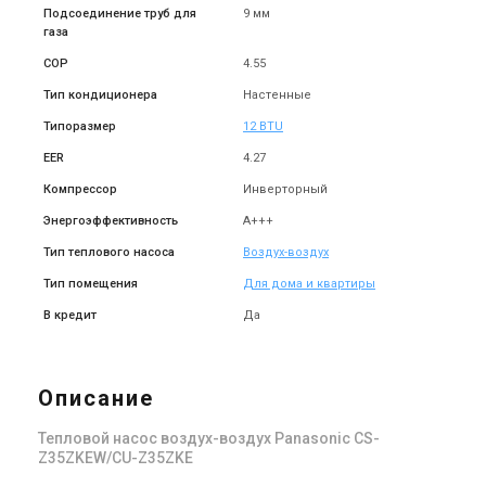
Подсоединение труб для
9 мм
газа
COP
4.55
Тип кондиционера
Настенные
Типоразмер
12 BTU
EER
4.27
Компрессор
Инверторный
Энергоэффективность
A+++
Тип теплового насоса
Воздух-воздух
Тип помещения
Для дома и квартиры
В кредит
Да
Описание
Тепловой насос воздух-воздух Panasonic CS-
Z35ZKEW/CU-Z35ZKE