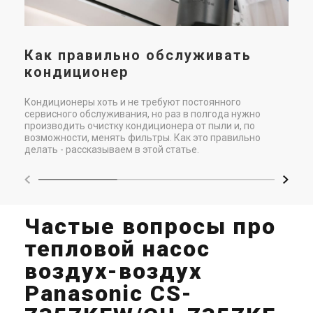
вни
доп
нам
кан
кон
Как правильно обслуживать
кондиционер
Кондиционеры хоть и не требуют постоянного
сервисного обслуживания, но раз в полгода нужно
производить очистку кондиционера от пыли и, по
возможности, менять фильтры. Как это правильно
делать - рассказываем в этой статье.
Частые вопросы про
тепловой насос
воздух-воздух
Panasonic CS-