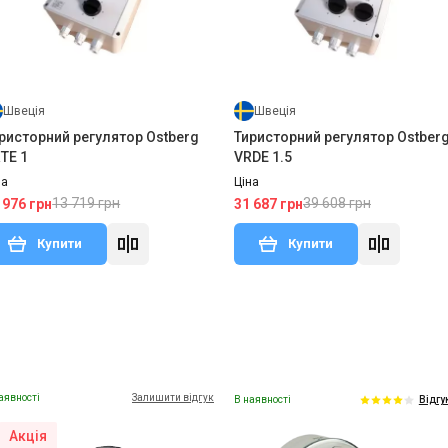
Швеція
Швеція
ристорний регулятор Ostberg
Тиристорний регулятор Ostber
TE 1
VRDE 1.5
на
Ціна
13 719 грн
39 608 грн
 976 грн
31 687 грн
Купити
Купити
аявності
Залишити відгук
В наявності
Відгу
Акція