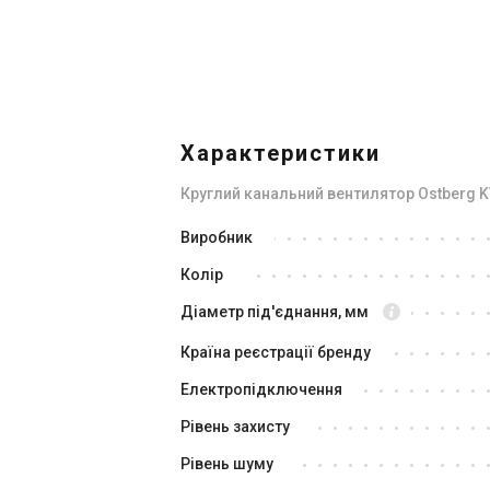
Характеристики
Круглий канальний вентилятор Ostberg K
Швеція
Виробник
Канальний вентилятор Ostberg
Ка
Колір
KVFU 160 B1
KV
Ціна
Ці
Діаметр під'єднання, мм
12 438 грн
14
Країна реєстрації бренду
Купити
Електропідключення
Рівень захисту
В наявності
Рівень шуму