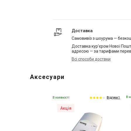
Доставка
Самовивіз з шоурума — безко
Доставка кур'єром Нової Пошт
адресою — за тарифами перев
Всі способи доствки
Аксесуари
В н
В наявності
Відгуки 1
Акція