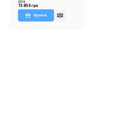
Ціна
15 854 грн
Купити
ентилятор Ostberg
ти