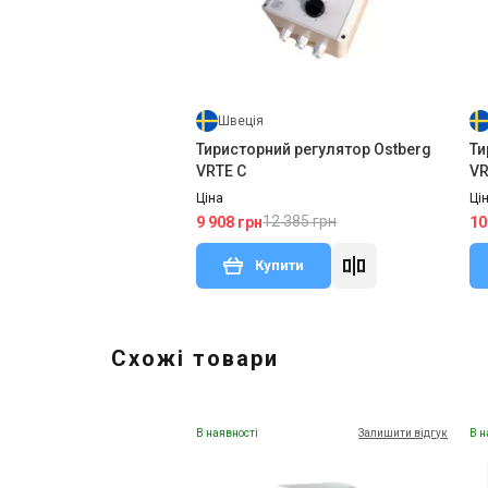
Швеція
Тиристорний регулятор Ostberg
Ти
VRTE C
VR
Ціна
Ці
12 385 грн
9 908 грн
10
Купити
Схожі товари
В наявності
Залишити відгук
В н