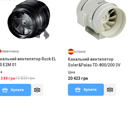
Німеччина
Іспанія
нальний вентилятор Ruck EL
Канальний вентилятор
0 E2M 01
Soler&Palau TD-800/200 3V
на
Ціна
13 833 грн
 344 грн
20 423 грн
Купити
Купити