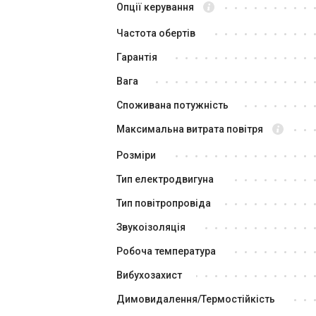
Опції керування
Частота обертів
Гарантія
Вага
Споживана потужність
Швеція
Максимальна витрата повітря
Канальний вентилят
KVFU 250 B1
Розміри
Ціна
Тип електродвигуна
20 178 грн
Тип повітропровіда
Купити
Звукоізоляція
Робоча температура
Вибухозахист
Димовидалення/Термостійкість