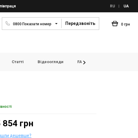
півпраця
RU
UA
Передзвоніть
0
8
0
0
Показати номер
0 грн
Статті
Відеоогляди
FAQ
Переглянуті товар
явності
 854 грн
йшли дешевше?