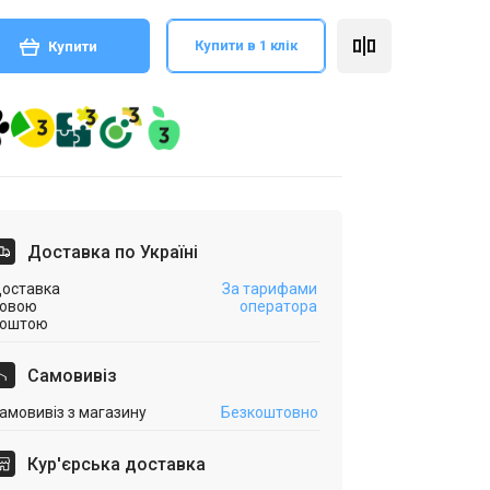
Купити в 1 клік
Купити
Доставка по Україні
оставка
За тарифами
овою
оператора
оштою
Самовивіз
амовивіз з магазину
Безкоштовно
Кур'єрська доставка