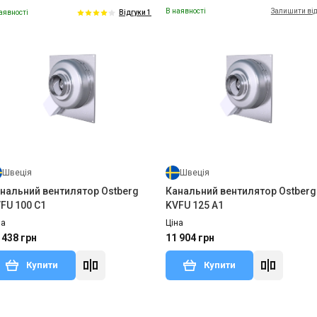
В наявності
Залишити ві
аявності
Відгуки 1
Швеція
Швеція
нальний вентилятор Ostberg
Канальний вентилятор Ostberg
FU 100 C1
KVFU 125 A1
на
Ціна
 438 грн
11 904 грн
Купити
Купити
аявності
Залишити відгук
В наявності
Залишити ві