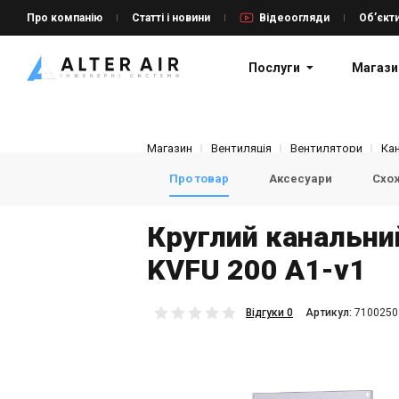
Про компанію
Статті і новини
Відеоогляди
Об’єкт
Послуги
Магази
Магазин
Вентиляція
Вентилятори
Ка
Про товар
Аксесуари
Схож
Круглий канальни
KVFU 200 A1-v1
Відгуки 0
Aртикул:
7100250