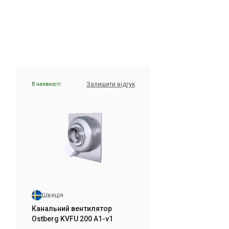
Залишити відгук
В наявності
Швеція
Канальний вентилятор Ostberg
KVFU 250 A1-v1
Ціна
16 495 грн
Купити
Швеція
Залишити відгук
Канальний вентилятор
Ostberg KVFU 200 A1-v1