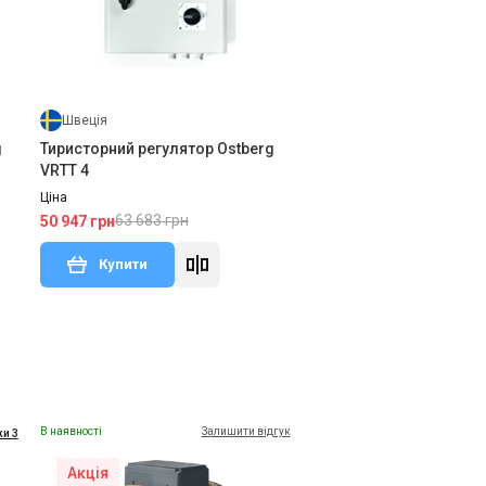
Швеція
g
Тиристорний регулятор Ostberg
VRTT 4
Ціна
63 683 грн
50 947 грн
Купити
В наявності
Залишити відгук
ки 3
Акція