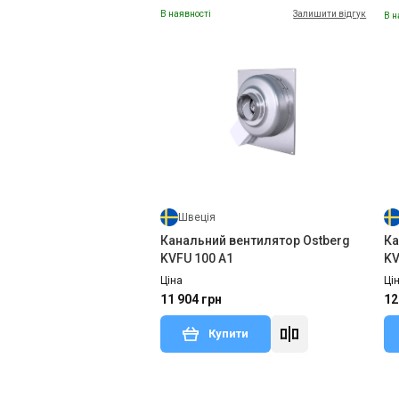
В наявності
Залишити відгук
В н
Швеція
Канальний вентилятор Ostberg
Ка
KVFU 100 A1
KV
Ціна
Ці
11 904 грн
12
Купити
В наявності
Залишити відгук
В н