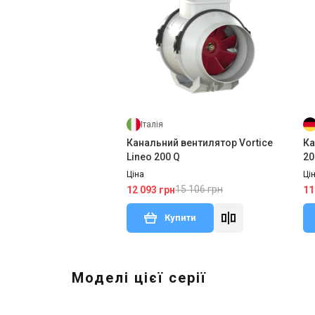
Італія
Канальний вентилятор Vortice
Ка
Lineo 200 Q
20
Ціна
Ці
15 106 грн
12 093 грн
11
Купити
Моделі цієї серії