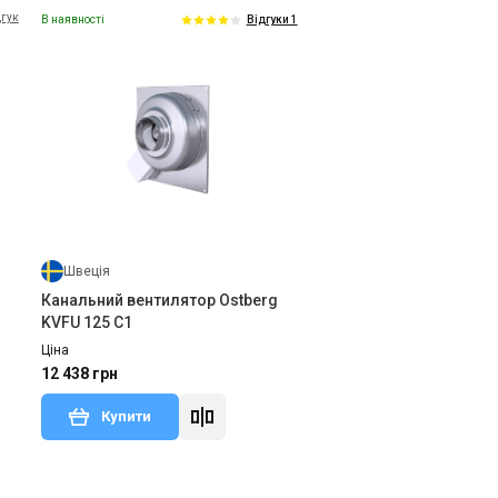
дгук
В наявності
Відгуки 1
Швеція
Канальний вентилятор Ostberg
KVFU 125 C1
Ціна
12 438 грн
Купити
дгук
В наявності
Залишити відгук