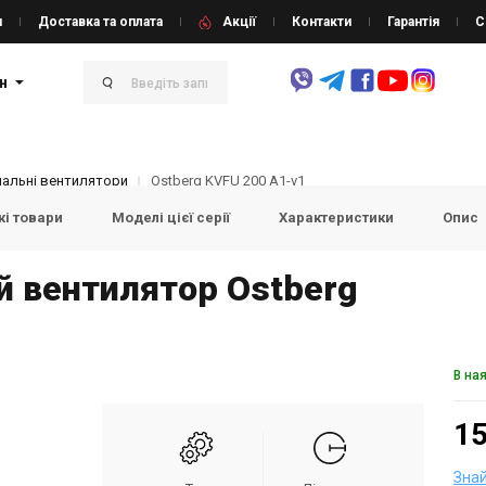
и
Доставка та оплата
Акції
Контакти
Гарантія
С
н
нальні вентилятори
Ostberg KVFU 200 A1-v1
і товари
Моделі цієї серії
Характеристики
Опис
й вентилятор Ostberg
В на
15
Зна