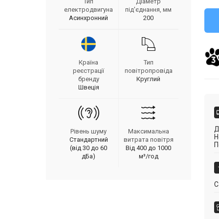
Тип
Діаметр
електродвигуна
під'єднання, мм
Асинхронний
200
Країна
Тип
реєстрації
повітропровіда
бренду
Круглий
Швеція
Д
Рівень шуму
Максимальна
Н
Стандартний
витрата повітря
П
(від 30 до 60
Від 400 до 1000
дБа)
м³/год
С