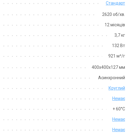
Стандарт
2620 об/хв.
12 місяців
3,7 кг
132 Вт
Швеція
Швеція
921 м³/г
ор Ostberg
Канальний вентилятор Ostberg
Канальний в
KVFU 315 B
KVFU 315 C1
400x400x127 мм
Ціна
Ціна
Асинхронний
21 886 грн
25 570 грн
Круглий
Купити
Купи
Немає
+ 60°С
Немає
Немає