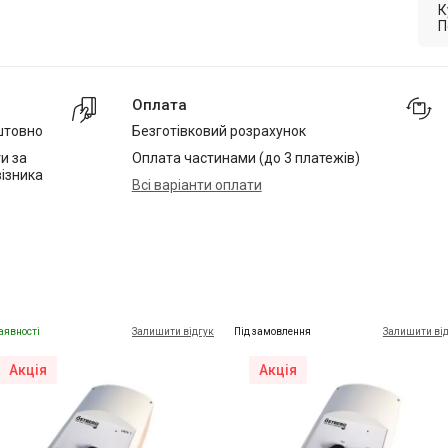
К
П
Оплата
штовно
Безготівковий розрахунок
и за
Оплата частинами (до 3 платежів)
ізника
Всі варіанти оплати
аявності
Залишити відгук
Під замовлення
Залишити ві
Акція
Акція