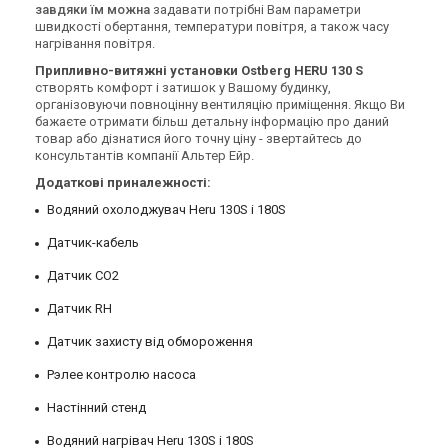
завдяки їм можна
задавати потрібні Вам параметри
швидкості обертання, температури повітря, а також часу
нагрівання повітря.
Припливно-витяжні установки Ostberg HERU 130 S
створять комфорт і затишок у Вашому будинку,
організовуючи повноцінну вентиляцію приміщення. Якщо Ви
бажаєте отримати більш детальну інформацію про даний
товар або дізнатися його точну ціну - звертайтесь до
консультантів компанії Альтер Ейр.
Додаткові приналежності:
Водяний охолоджувач Heru 130S і 180S
Датчик-кабель
Датчик СО2
Датчик RH
Датчик захисту від обмороження
Рэлее контролю насоса
Настінний стенд
Водяний нагрівач Heru 130S і 180S