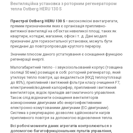
Вентиляційна установка з роторним регенератором
тепла Ostberg HERU 130 S
Пристрої Ostberg HERU 130 S -
високоякісні вентагрегати,
прямим призначенням яких є організація припливно-
витяжної вентиляції на об'єктах невеликої площі, таких як
квартири, котеджі, магазини, офіси і т. д. Дані моделі
призначені для горизонтальної установки, можуть бути
приєднані до повітропроводів круглого перерізу.
Значним плюсом даного устаткування є оснащення функцією
регенерації енергії.
Малогабаритний тепло - і звукоізольований корпус (товщина
ізоляції 50 мм) розміщує в собі: роторний регенератор, який
утилізує тепло повітря, що видаляється (ККД теплоутілізаціі
до 85%), припливний і витяжний фільтри класу очищення F7,
електричний/водяний калорифер, припливний і витяжний
вентилятори, відсік приладів автоматичного управління.
Також слід відзначити оснащення вентиляторів
асинхронними двигунами або енергоефективними
електронно-комутованими двигунами (EC-двигунами).
Система з рекуперацією дозволяє здійснювати нагрів
припливного повітря за допомогою відновлення тепла.
Всі робочі моменти даних агрегатів контролюються з
допомогою багатофункціональних пультів управління,