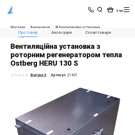
0 грн
Магазин
Вентиляція
🌀Вентиляційні установки
💨Припливно-витяжні установки з рекуперацією тепла
Про товар
Аксесуари
Схожі товари
Модел
Ostberg HERU 130 S
Вентиляційна установка з
роторним регенератором тепла
Ostberg HERU 130 S
Відгуки 0
Aртикул:
21431