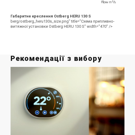
Габаритне креслення Ostberg HERU 130 S
berg/ostberg_heru130s_size.png" title="Схема припливно-
витяжної установки Ostberg HERU 130 S" width="470" />
Рекомендації з вибору