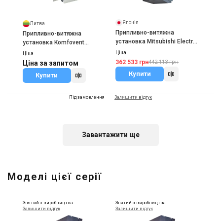
Японія
Литва
Припливно-витяжна
Припливно-витяжна
установка Mitsubishi Electric
установка Komfovent
LGH-160RVX-E
Іспанія
KOMPAKT REGO 1200
Ціна
Ціна
Вентиляційна решітка
362 533 грн
442 113 грн
Ціна за запитом
MADEL серія DXL
Купити
Купити
Ціна
Ціна за запитом
Під замовлення
Залишити відгук
Купити
Завантажити ще
Чехія
Припливна установка 2VV
Моделі цієї серії
ALFA-C-WN
Ціна
Ціна за запитом
Знятий з виробництва
Знятий з виробництва
Купити
Залишити відгук
Залишити відгук