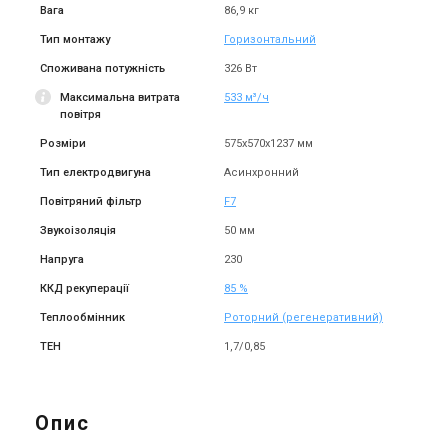
Вага
86,9 кг
Тип монтажу
Горизонтальний
Споживана потужність
326 Вт
Максимальна витрата
533 м³/ч
повітря
Розміри
575х570х1237 мм
Тип електродвигуна
Асинхронний
Повітряний фільтр
F7
Звукоізоляція
50 мм
Напруга
230
ККД рекуперації
85 %
Теплообмінник
Роторний (регенеративний)
ТЕН
1,7/0,85
Опис