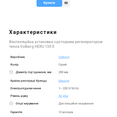
Купити
Характеристики
Вентиляційна установка з роторним регенератором
тепла Ostberg HERU 130 S
Виробник
Ostberg
Колір
Сірий
Діаметр під'єднання, мм
200 мм
Країна реєстрації бренду
Швеція
Електропідключення
1~ 220 V/50 Hz
Рівень шуму
42 дБа
Опції керування
Дистанційне керування
Гарантія
12 місяців