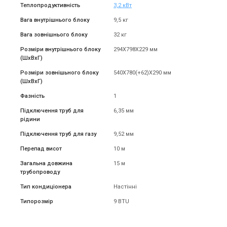
Теплопродуктивність
3,2 кВт
Вага внутрішнього блоку
9,5 кг
Вага зовнішнього блоку
32 кг
Розміри внутрішнього блоку
294X798X229 мм
(ШxВxГ)
Розміри зовнішьного блоку
540X780(+62)X290 мм
(ШxВxГ)
Фазність
1
Підключення труб для
6,35 мм
рідини
Підключення труб для газу
9,52 мм
Перепад висот
10 м
Загальна довжина
15 м
трубопроводу
Тип кондиціонера
Настінні
Типорозмір
9 BTU