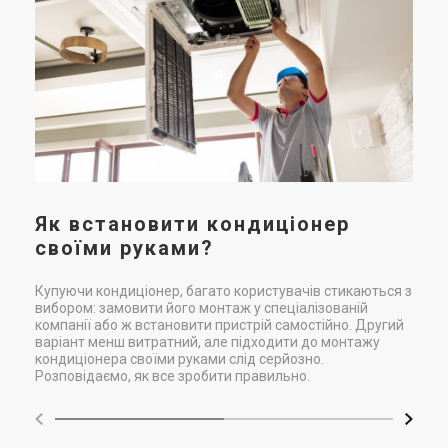
ве
т
У с
вен
так
Як встановити кондиціонер
своїми руками?
Купуючи кондиціонер, багато користувачів стикаються з
вибором: замовити його монтаж у спеціалізованій
компанії або ж встановити пристрій самостійно. Другий
варіант менш витратний, але підходити до монтажу
кондиціонера своїми руками слід серйозно.
Розповідаємо, як все зробити правильно.