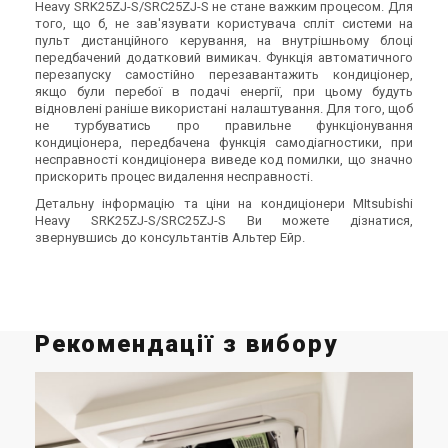
Heavy SRK25ZJ-S/SRC25ZJ-S не стане важким процесом. Для
того, що б, не зав'язувати користувача спліт системи на
пульт дистанційного керування, на внутрішньому блоці
передбачений додатковий вимикач. Функція автоматичного
перезапуску самостійно перезавантажить кондиціонер,
якщо були перебої в подачі енергії, при цьому будуть
відновлені раніше використані налаштування. Для того, щоб
не турбуватись про правильне функціонування
кондиціонера, передбачена функція самодіагностики, при
несправності кондиціонера виведе код помилки, що значно
прискорить процес видалення несправності.
Детальну інформацію та ціни на кондиціонери MItsubishi
Heavy SRK25ZJ-S/SRC25ZJ-S Ви можете дізнатися,
звернувшись до консультантів Альтер Ейр.
Рекомендації з вибору
К