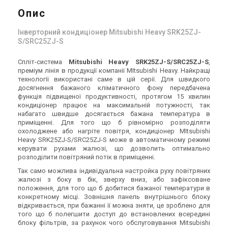
Опис
Інверторний кондиціонер Mitsubishi Heavy SRK25ZJ-
S/SRC25ZJ-S
Спліт-система
Mitsubishi Heavy SRK25ZJ-S/SRC25ZJ-S
,
преміум лінія в продукції компанії MItsubishi Heavy. Найкращі
технології використані саме в цій серії. Для швидкого
досягнення бажаного кліматичного фону передбачена
функція підвищеної продуктивності, протягом 15 хвилин
кондиціонер працює на максимальній потужності, так
набагато швидше досягається бажана температура в
приміщенні. Для того що б рівномірно розподіляти
охолоджене або нагріте повітря, кондиціонер MItsubishi
Heavy SRK25ZJ-S/SRC25ZJ-S може в автоматичному режимі
керувати рухами жалюзі, що дозволить оптимально
розподілити повітряний потік в приміщенні.
Так само можлива індивідуальна настройка руху повітряних
жалюзі з боку в бік, зверху вниз, або зафіксоване
положення, для того що б добитися бажаної температури в
конкретному місці. Зовнішня панель внутрішнього блоку
відкривається, при бажанні її можна зняти, це зроблено для
того що б полегшити доступ до встановлених всередині
блоку фільтрів, за рахунок чого обслуговування Mitsubishi