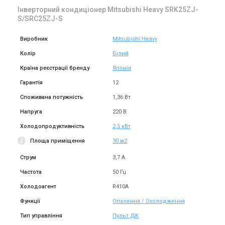
Інверторний кондиціонер Mitsubishi Heavy SRK25ZJ-
S/SRC25ZJ-S
Виробник
Mitsubishi Heavy
Колір
Білий
Країна реєстрації бренду
Японія
Гарантія
12
Споживана потужність
1,36 Вт
Напруга
220 В
Холодопродуктивність
2,5 кВт
Площа приміщення
30 м2
Струм
3,7 А
Частота
50 Гц
Холодоагент
R410A
Функції
Опалення / Охолодження
Тип управління
Пульт ДК