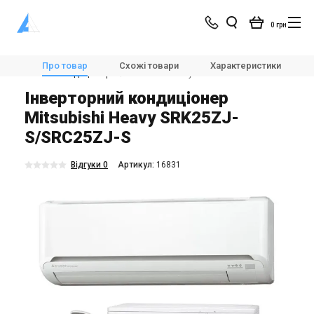
0 грн
Магазин
Кондиціонування
Кондиціонери і спліт-системи
Про товар
Схожі товари
Характеристики
Настінні кондиціонери
Mitsubishi Heavy SRK25ZJ-S/SRC25ZJ-S
Інверторний кондиціонер
Mitsubishi Heavy SRK25ZJ-
S/SRC25ZJ-S
Відгуки 0
Aртикул:
16831