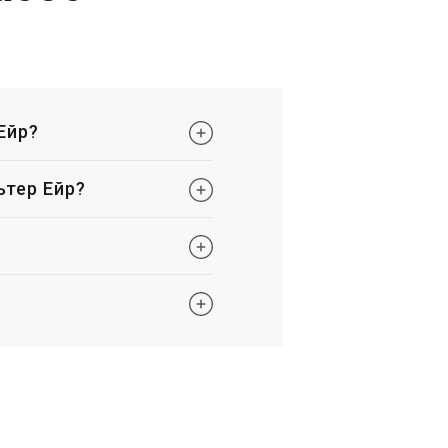
Ейр?
ьтер Ейр?