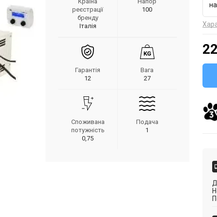
Країна
Напор
на
реєстрації
100
бренду
Хар
Італія
22
Гарантія
Вага
12
27
Споживана
Подача
потужність
1
0,75
Д
Н
П