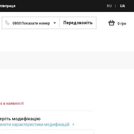
півпраця
RU
UA
Передзвоніть
0
8
0
0
Показати номер
0 грн
є в наявності
еріть модифікацію
вняти характеристики модифікацій