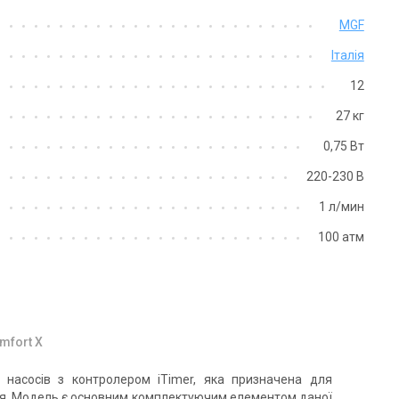
MGF
Італія
12
27 кг
0,75 Вт
220-230 В
1 л/мин
100 атм
mfort X
 насосів з контролером iTimer, яка призначена для
ня. Модель є основним комплектуючим елементом даної