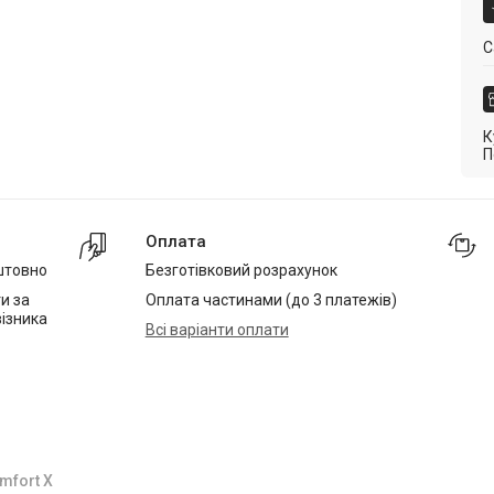
С
К
П
Оплата
штовно
Безготівковий розрахунок
и за
Оплата частинами (до 3 платежів)
ізника
Всі варіанти оплати
mfort X