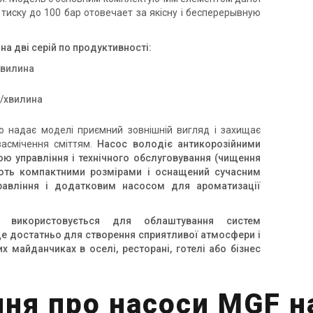
 тиску до 100 бар отовечает за якісну і бесперерывную
на дві серій по продуктивності:
хвилина
в/хвилина
о надає моделі приємний зовнішній вигляд і захищає
засмічення сміттям.
Насос володіє антикорозійними
ю управління і технічного обслуговування (чищення
іють компактними розмірами і оснащений сучасним
равління і додатковим насосом для ароматизації
 використовується для облаштування систем
е достатньо для створення сприятливої атмосфери і
х майданчиках в оселі, ресторані, готелі або бізнес
ння про насоси MGF н