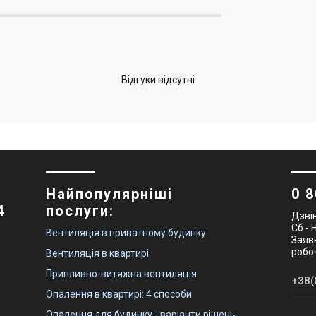
Відгуки відсутні
Найпопулярніші
0 8
4
послуги:
Дзвін
Сб - 
Вентиляція в приватному будинку
Заявк
робоч
Вентиляція в квартирі
Припливно-витяжна вентиляція
Опалення в квартирі: 4 способи
Опалення для будинку - варіанти рішень