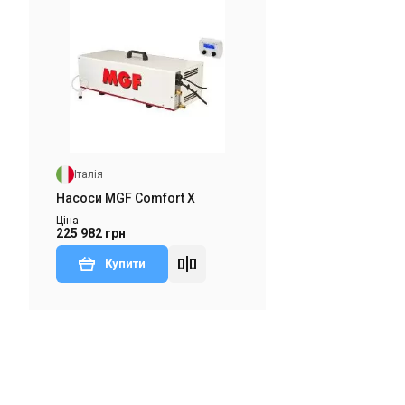
Італія
Насоси MGF Comfort X
Ціна
225 982 грн
Купити