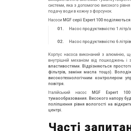
системи, яка з допомогою високого рівня
подачу води в кожну з форсунок.
Насоси
MGF серії Expert 100 поділяються 
Насос продуктивністю 1 літр/
Насос продуктивністю 6 літрі
Корпус насоса виконаний з алюмінію, щ
внутрішній механізм від пошкоджень і 
властивостями. Відрізняються простото
фільтрів, заміни масла тощо). Волод
високотехнологічним контролером уп
повітря.
Італійський насос
MGF Expert 100
тумаообразования. Високого напору буд
поліпшення рівня вологості на відкрити
центрі.
Часті запита