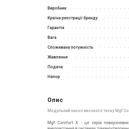
Виробник
Країна реєстрації бренду
Гарантія
Вага
Споживана потужність
Живлення
Подача
Напор
Опис
Модульний насос високого тиску Mgf Co
Mgf Comfort X - це серія поверхневих
використання в системах туманоутворен