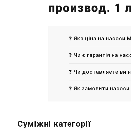
производ. 1 
❓ Яка ціна на насоси 
❓ Чи є гарантія на на
❓ Чи доставляєте ви н
❓ Як замовити насоси
Суміжні категорії