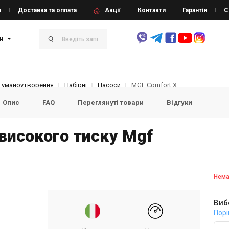
и
Доставка та оплата
Акції
Контакти
Гарантія
С
н
туманоутворення
Набірні
Насоси
MGF Comfort X
Опис
FAQ
Переглянуті товари
Відгуки
високого тиску Mgf
Нема
Виб
Порі