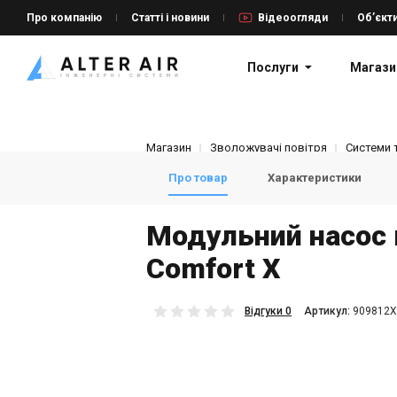
Про компанію
Статті і новини
Відеоогляди
Об’єкт
Послуги
Магази
Магазин
Зволожувачі повітря
Системи 
Про товар
Характеристики
Модульний насос 
Comfort X
Відгуки 0
Aртикул:
909812X