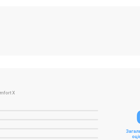
mfort X
Загал
оці