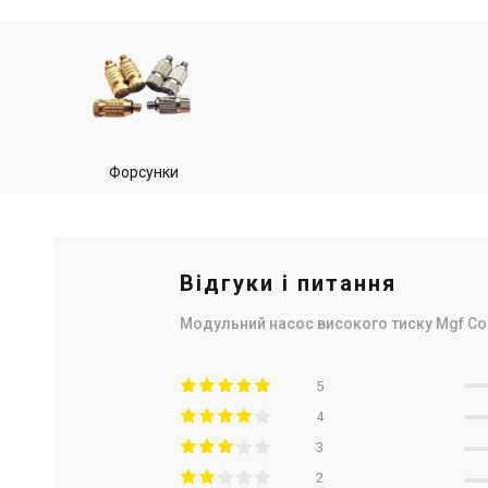
Форсунки
Відгуки і питання
Модульний насос високого тиску Mgf Co
5
4
3
2