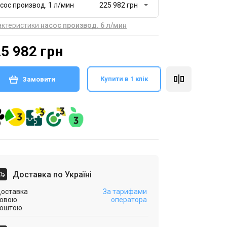
сос производ. 1 л/мин
актеристики
насос производ. 6 л/мин
5 982 грн
Купити в 1 клік
Замовити
Доставка по Україні
оставка
За тарифами
овою
оператора
оштою