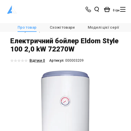
0 грн
Магазин
Опалення
💧🌡️Бойлери
Про товар
Схожі товари
Моделі цієї серії
Eldom Style 100 2,0 kW 72270W
Електричний бойлер Eldom Style
100 2,0 kW 72270W
Відгуки 0
Aртикул:
000003209