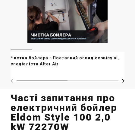
Бе
Чистка бойлера - Поетапний огляд сервісу від
ал
спеціаліста Alter Air
офі
Часті запитання про
електричний бойлер
Eldom Style 100 2,0
kW 72270W