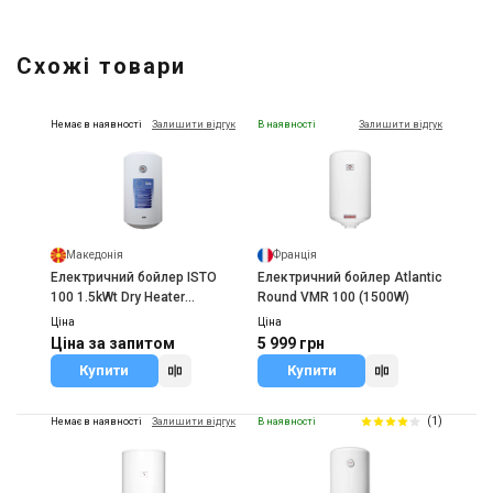
Схожі товари
Немає в наявності
Залишити відгук
В наявності
Залишити відгук
Македонія
Франція
Електричний бойлер ISTO
Електричний бойлер Atlantic
100 1.5kWt Dry Heater
Round VMR 100 (1500W)
IVD1004415/1h
Ціна
Ціна
Ціна за запитом
5 999 грн
Купити
Купити
(1)
Немає в наявності
Залишити відгук
В наявності