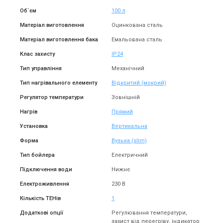
Об`єм
100 л
В наявності
Залишити відгук
Матеріал виготовлення
Оцинкована сталь
Матеріал виготовлення бака
Емальована сталь
Клас захисту
IP24
Тип управління
Механічний
Болгарія
Тип нагрівального елементу
Відкритий (мокрий)
Електричний бойлер Eldom
Регулятор температури
Зовнішній
Style DRY 100 2x1.0 kW
72270WD
Ціна
Нагрів
Прямий
10 815 грн
Установка
Вертикальна
Купити
Форма
Вузька (slim)
Тип бойлера
Електричний
Підключення води
Нижнє
Електроживлення
230 В
Кількість ТЕНів
1
Додаткові опції
Регулювання температури,
захист від перегріву, індикатор