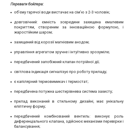
Переваги бойлера:
об’єму гарячої води вистачає на сім’ю з 2-3 чоловік;
довговічний: ємність зсередини захищена емалевим
покриттям, створеним за інноваційною формулою, і
жаростійким шаром;
захищений від корозії магнієвим анодом;
управління агрегатом зручне і інтуїтивно зрозуміле;
передбачений запобіжний клапан потрійної дії;
світлова індикація сигналізує про роботу приладу;
є капілярний термовимикач і термостат;
передбачена потужна шестирівнева система захисту;
прилад виконаний в стильному дизайні, має унікальну
еліптичну форму;
передбачений комбінований вентиль: виконує роль
диференціального клапана, здійснює механізми перевірки і
балансування;