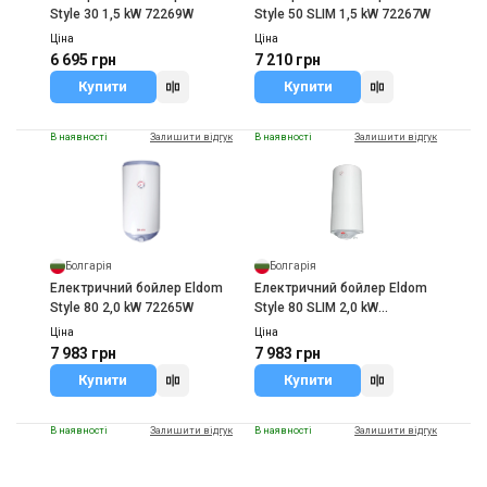
Style 30 1,5 kW 72269W
Style 50 SLIM 1,5 kW 72267W
Ціна
Ціна
6 695 грн
7 210 грн
Купити
Купити
В наявності
Залишити відгук
В наявності
Залишити відгук
Болгарія
Болгарія
Електричний бойлер Eldom
Електричний бойлер Eldom
Style 80 2,0 kW 72265W
Style 80 SLIM 2,0 kW
72268WG
Ціна
Ціна
7 983 грн
7 983 грн
Купити
Купити
В наявності
Залишити відгук
В наявності
Залишити відгук