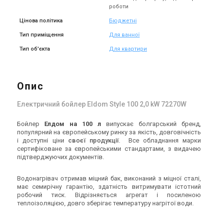
роботи
Цінова політика
Бюджетні
Тип приміщення
Для ванної
Тип об'єкта
Для квартири
Опис
Електричний бойлер Eldom Style 100 2,0 kW 72270W
Бойлер
Елдом на 100 л
випускає болгарський бренд,
популярний на європейському ринку за якість, довговічність
і доступні ціни
своєї продукції
. Все обладнання марки
сертифіковане за європейськими стандартами, з видачею
підтверджуючих документів.
Водонагрівач отримав міцний бак, виконаний з міцної сталі,
має семирічну гарантію, здатність витримувати істотний
робочий тиск. Відрізняється агрегат і посиленою
теплоізоляцією, довго зберігає температуру нагрітої води.