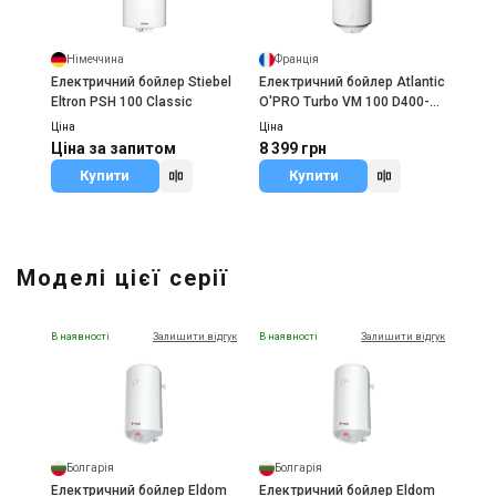
Німеччина
Франція
Електричний бойлер Stiebel
Електричний бойлер Atlantic
Eltron PSH 100 Classic
O'PRO Turbo VM 100 D400-2-
B (2500W)
Ціна
Ціна
Ціна за запитом
8 399 грн
Купити
Купити
Моделі цієї серії
В наявності
Залишити відгук
В наявності
Залишити відгук
Болгарія
Болгарія
Електричний бойлер Eldom
Електричний бойлер Eldom