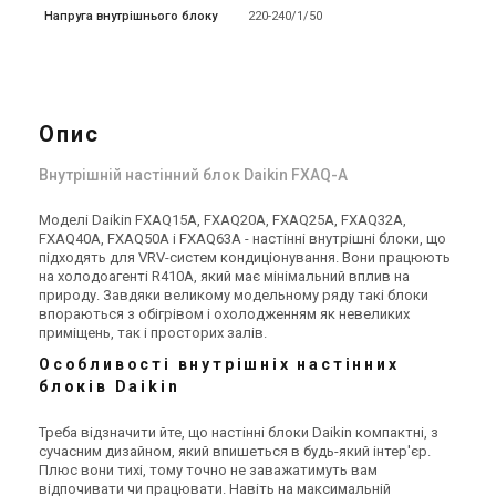
Напруга внутрішнього блоку
220-240/1/50
В наявності
Залишити відгук
В наявності
Залишити відгук
Акція
Акція
Опис
Японія
Японія
Внутрішній блок
Внутрішній блок
Внутрішній настінний блок Daikin FXAQ-A
кондиціонера Daikin
кондиціонера Daikin
FXAQ25A
FXAQ32A
Ціна
Ціна
Моделі Daikin FXAQ15A, FXAQ20A, FXAQ25A, FXAQ32A,
60 395 грн
62 706 грн
FXAQ40A, FXAQ50A і FXAQ63A - настінні внутрішні блоки, що
73 943 грн
76 720 грн
підходять для VRV-систем кондиціонування. Вони працюють
Купити
Купити
на холодоагенті R410A, який має мінімальний вплив на
природу. Завдяки великому модельному ряду такі блоки
впораються з обігрівом і охолодженням як невеликих
В наявності
Залишити відгук
В наявності
Залишити відгук
приміщень, так і просторих залів.
Акція
Акція
Особливості внутрішніх настінних
блоків Daikin
Треба відзначити йте, що настінні блоки Daikin компактні, з
Японія
Японія
сучасним дизайном, який впишеться в будь-який інтер'єр.
Плюс вони тихі, тому точно не заважатимуть вам
Внутрішній блок
Внутрішній блок
відпочивати чи працювати. Навіть на максимальній
кондиціонера Daikin
кондиціонера Daikin