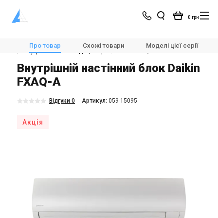
0 грн
Магазин
Кондиціонування
Мультиспліт-системи та VRV
Про товар
Схожі товари
Моделі цієї серії
🌬Внутрішні блоки кондиціонера
Daikin FXAQ-A
Внутрішній настінний блок Daikin
FXAQ-A
Відгуки 0
Aртикул:
059-15095
Акція