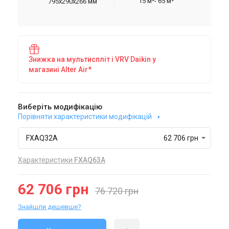
15 м²- 65 м²
795x290x266 мм
Знижка на мультиспліт і VRV Daikin у
магазині Alter Air*
Виберіть модифікацію
Порівняти характеристики модифікацій
FXAQ32A
62 706 грн
Характеристики
FXAQ63A
62 706 грн
76 720 грн
Знайшли дешевше?