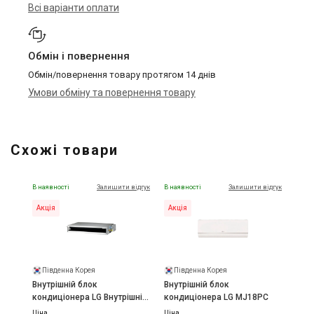
Всі варіанти оплати
Обмін і повернення
Обмін/повернення товару протягом 14 днів
Умови обміну та повернення товару
Схожі товари
В наявності
Залишити відгук
В наявності
Залишити відгук
Акція
Акція
Південна Корея
Південна Корея
Внутрішній блок
Внутрішній блок
кондиціонера LG Внутрішній
кондиціонера LG MJ18PC
блок LG CL09R
Ціна
Ціна