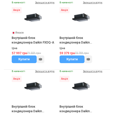
В наявності
Залишити відгук
В наявності
Залишити відгук
Акція
Акція
Японія
Внутрішній блок
Внутрішній блок
кондиціонера Daikin FXDQ-A
кондиціонера Daikin
FXDQ20A
Ціна
Ціна
57 997 грн
59 379 грн
71 021 грн
72 701 грн
Купити
Купити
В наявності
Залишити відгук
В наявності
Залишити відгук
Акція
Акція
Внутрішній блок
Внутрішній блок
кондиціонера Daikin
кондиціонера Daikin