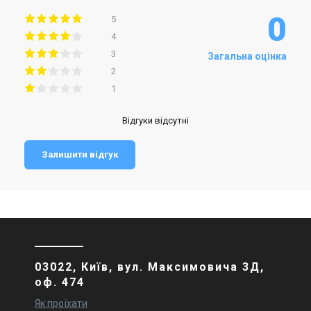
0
5
4
3
Загальна оцінка
2
1
Відгуки відсутні
Залишити відгук
03022, Київ, вул. Максимовича 3Д,
оф. 474
Як проїхати