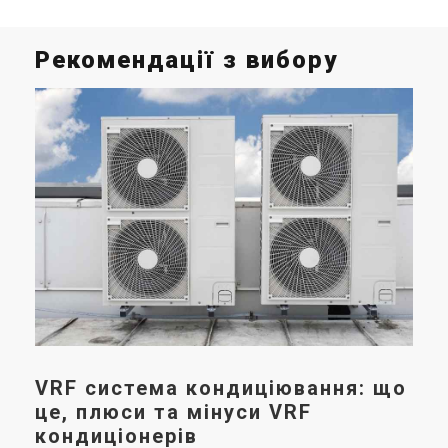
Рекомендації з вибору
К
Сис
ком
літ
кон
інш
VRF система кондиціювання: що
це, плюси та мінуси VRF
кондиціонерів