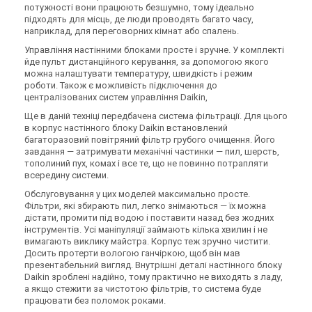
потужності вони працюють безшумно, тому ідеально
FXAQ63A
FXAQ50A
Ціна
Ціна
підходять для місць, де люди проводять багато часу,
78 652 грн
70 892 грн
96 301 грн
86 803 грн
наприклад, для переговорних кімнат або спалень.
Купити
Купити
Управління настінними блоками просте і зручне. У комплекті
йде пульт дистанційного керування, за допомогою якого
можна налаштувати температуру, швидкість і режим
В наявності
Залишити відгук
роботи. Також є можливість підключення до
централізованих систем управління Daikin,
Акція
Ще в даній техніці передбачена система фільтрації. Для цього
в корпус настінного блоку Daikin встановлений
багаторазовий повітряний фільтр грубого очищення. Його
завдання — затримувати механічні частинки — пил, шерсть,
тополиний пух, комах і все те, що не повинно потрапляти
Внутрішній блок
всередину системи.
кондиціонера Daikin
Обслуговування у цих моделей максимально просте.
FXDQ15A
Ціна
Фільтри, які збирають пил, легко знімаються — їх можна
57 997 грн
71 021 грн
дістати, промити під водою і поставити назад без жодних
інструментів. Усі маніпуляції займають кілька хвилин і не
Купити
вимагають виклику майстра. Корпус теж зручно чистити.
Досить протерти вологою ганчіркою, щоб він мав
презентабельний вигляд. Внутрішні деталі настінного блоку
Daikin зроблені надійно, тому практично не виходять з ладу,
а якщо стежити за чистотою фільтрів, то система буде
працювати без поломок роками.