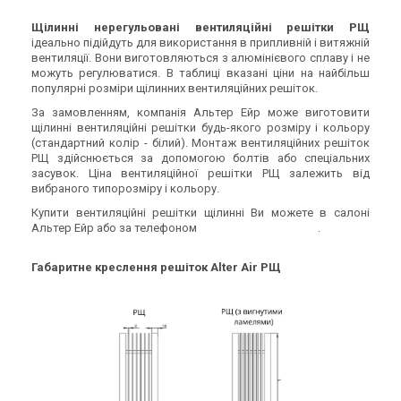
Україна
Україна
Вентиляційна решітка Alter
Вентиляційна решітка Alter
Щілинні нерегульовані вентиляційні решітки РЩ
Air РЩ 600х75
Air РЩ 700х75
ідеально підійдуть для використання в припливній і витяжній
вентиляції. Вони виготовляються з алюмінієвого сплаву і не
Ціна
Ціна
можуть регулюватися. В таблиці вказані ціни на найбільш
Ціна за запитом
Ціна за запитом
популярні розміри щілинних вентиляційних решіток.
Купити
Купити
За замовленням, компанія Альтер Ейр може виготовити
щілинні вентиляційні решітки будь-якого розміру і кольору
(стандартний колір - білий). Монтаж вентиляційних решіток
РЩ здійснюється за допомогою болтів або спеціальних
Немає в наявності
Залишити відгук
В наявності
Залишити відгук
засувок. Ціна вентиляційної решітки РЩ залежить від
вибраного типорозміру і кольору.
Купити вентиляційні решітки щілинні Ви можете в салоні
Альтер Ейр або за телефоном
0
8
0
0
Показати номер
.
Україна
Україна
Вентиляційна решітка Alter
Вентиляційна решітка Alter
Габаритне креслення решіток Alter Air РЩ
Air РЩ 800х75
Air РЩ 900х75
Ціна
Ціна
Ціна за запитом
Ціна за запитом
Купити
Купити
В наявності
Залишити відгук
Немає в наявності
Залишити відгук