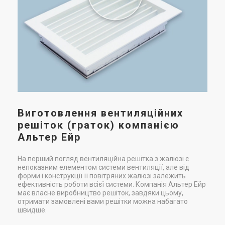
ве
Купити
Купити
У н
вир
мож
В наявності
Залишити відгук
В наявності
Залишити відгук
кол
вир
Україна
Україна
Вентиляційна решітка Alter
Вентиляційна решітка Alter
Виготовлення вентиляційних
Air РЩ 500х100
Air РЩ 600х100
решіток (граток) компанією
Ціна
Ціна
Альтер Ейр
Ціна за запитом
Ціна за запитом
Купити
Купити
На перший погляд вентиляційна решітка з жалюзі є
непоказним елементом системи вентиляції, але від
форми і конструкції її повітряних жалюзі залежить
В наявності
Залишити відгук
В наявності
Залишити відгук
ефективність роботи всієї системи. Компанія Альтер Ейр
має власне виробництво решіток, завдяки цьому,
отримати замовлені вами решітки можна набагато
швидше.