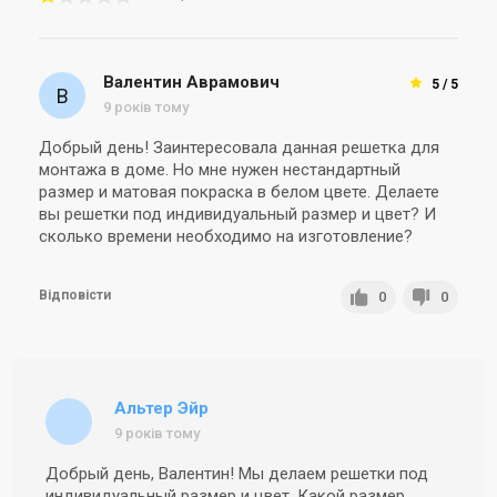
Ціна за запитом
Ціна за запитом
Купити
Купити
Валентин Аврамович
5 / 5
9 років тому
В наявності
Залишити відгук
В наявності
Залишити відгук
Добрый день! Заинтересовала данная решетка для
монтажа в доме. Но мне нужен нестандартный
размер и матовая покраска в белом цвете. Делаете
вы решетки под индивидуальный размер и цвет? И
Україна
Україна
сколько времени необходимо на изготовление?
Вентиляційна решітка Alter
Вентиляційна решітка Alter
Air РЩ 600х150
Air РЩ 700х150
Ціна
Ціна
Відповісти
0
0
Ціна за запитом
Ціна за запитом
Купити
Купити
Альтер Эйр
В наявності
Залишити відгук
В наявності
Залишити відгук
9 років тому
Добрый день, Валентин! Мы делаем решетки под
индивидуальный размер и цвет. Какой размер