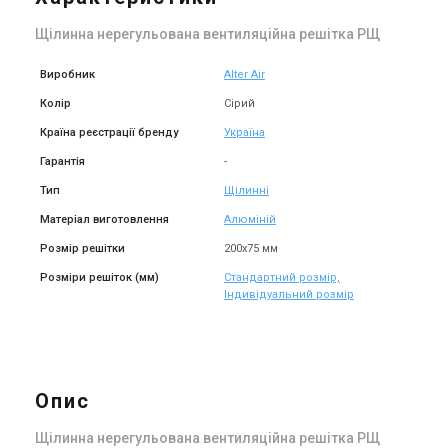
Купити
Купити
Щілинна нерегульована вентиляційна решітка РЩ
Виробник
Alter Air
В наявності
Залишити відгук
Немає в наявності
Залишити відгук
Колір
Сірий
Країна реєстрації бренду
Україна
Гарантія
-
Україна
Україна
Тип
Щілинні
Вентиляційна решітка Alter
Вентиляційна решітка Alter
Матеріал виготовлення
Алюміній
Air РЩ 400х75
Air РЩ 500х75
Ціна
Ціна
Розмір решітки
200х75 мм
Ціна за запитом
Ціна за запитом
Розміри решіток (мм)
Стандартний розмір,
Купити
Купити
Індивідуальний розмір
Немає в наявності
Залишити відгук
В наявності
Залишити відгук
Опис
Щілинна нерегульована вентиляційна решітка РЩ