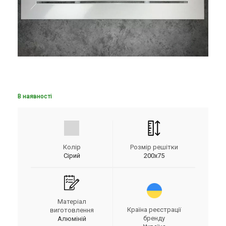
В наявності
Колір
Розмір решітки
Сірий
200х75
Матеріал
Країна реєстрації
виготовлення
бренду
Алюміній