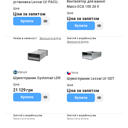
Вентилятор для ванної
установка Lessar LV-PACU
Maico ECA 100 24 V
1000 HW
Ціна
Ціна
Ціна за запитом
Ціна за запитом
Купити
Купити
Немає в наявності
Залишити відгук
Знятий з виробництва
Залишити відгук
Швеція
Чехія
Шумоглушник Systemair LDR
Шумоглушник Lessar LV-SDT
Ціна
Ціна
21 129 грн
Ціна за запитом
Купити
Купити
Знятий з виробництва
Знятий з виробництва
Залишити відгук
Залишити відгук