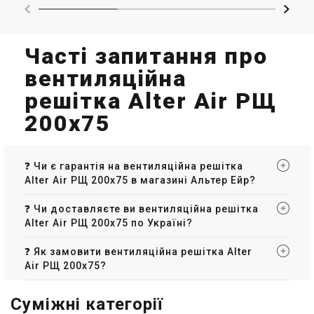
Україна
Україна
Вентиляційна решітка Alter
Вентиляційна решітка Alter
Air РЩ 700х100
Air РЩ 800х100
Часті запитання про
Ціна
Ціна
Ціна за запитом
Ціна за запитом
вентиляційна
Купити
Купити
решітка Alter Air РЩ
200х75
В наявності
Залишити відгук
В наявності
Залишити відгук
❓ Чи є гарантія на вентиляційна решітка
Alter Air РЩ 200х75 в магазині Альтер Ейр?
Україна
Україна
❓ Чи доставляєте ви вентиляційна решітка
Вентиляційна решітка Alter
Вентиляційна решітка Alter
Alter Air РЩ 200х75 по Україні?
Air РЩ 900х100
Air РЩ 1000х100
Ціна
Ціна
❓ Як замовити вентиляційна решітка Alter
Ціна за запитом
Ціна за запитом
Air РЩ 200х75?
Купити
Купити
Суміжні категорії