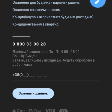
Опалення для будинку - варіанти рішень
Ціна за запитом
Ціна за запитом
Купити
Купити
Опалення тепловим насосом
Кондиціонування приватних будинків (котеджів)
Кондиціонування в квартирі
В наявності
Залишити відгук
В наявності
Залишити відгук
0 800 33 08 28
Україна
Україна
Дзвінки безкоштовні. Пн - Пт: 9:00 - 18:00
Вентиляційна решітка Alter
Вентиляційна решітка Alter
Сб - Нд: Вихідні.
Air РЩ 400х250
Air РЩ 500х250
Заявки, залишені у вихідні дні, будуть оброблені в
робочі часи.
Ціна
Ціна
Ціна за запитом
Ціна за запитом
Купити
Купити
Замовити дзвінок
В наявності
Залишити відгук
В наявності
Залишити відгук