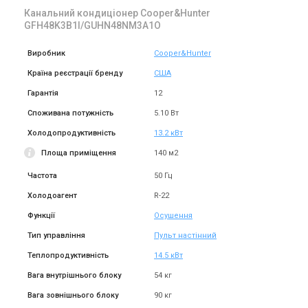
Канальний кондиціонер Cooper&Hunter
GFH48K3B1I/GUHN48NM3A1O
Виробник
Cooper&Hunter
Країна реєстрації бренду
США
Гарантія
12
Споживана потужність
5.10 Вт
Холодопродуктивність
13.2 кВт
Площа приміщення
140 м2
Частота
50 Гц
Холодоагент
R-22
Функції
Осушення
Тип управління
Пульт настінний
Теплопродуктивність
14.5 кВт
Вага внутрішнього блоку
54 кг
Вага зовнішнього блоку
90 кг