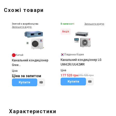
Схожі товари
Знятий з виробництва
В наявності
Залишити відгук
Залишити відгук
Акція
Південна Корея
Китай
Канальний кондиціонер LG
Канальний кондиціонер
UM42R/UU42WR
Gree
GFH42K3BI/GUHN42NM3AO
Ціна
Ціна
177 520 грн
245 435 грн
Ціна за запитом
Купити
Купити
Характеристики