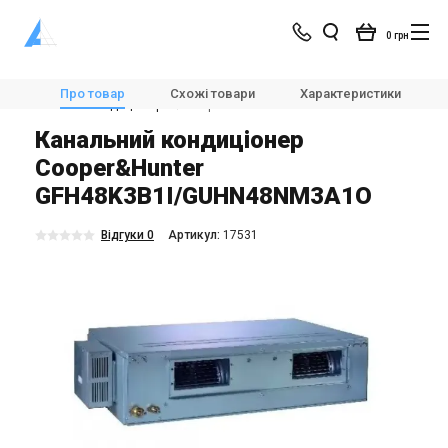
0 грн
Магазин
Кондиціонування
Кондиціонери і спліт-системи
Про товар
Схожі товари
Характеристики
Канальні кондиціонери
Cooper&Hunter GFH48K3B1I/GUHN48NM3A1O
Канальний кондиціонер
Cooper&Hunter
GFH48K3B1I/GUHN48NM3A1O
Відгуки 0
Aртикул:
17531