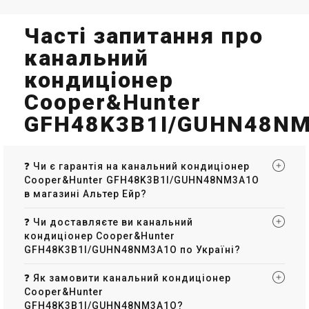
Часті запитання про
канальний
кондиціонер
Cooper&Hunter
GFH48K3B1I/GUHN48N
❓ Чи є гарантія на канальний кондиціонер
Cooper&Hunter GFH48K3B1I/GUHN48NM3A1O
в магазині Альтер Ейр?
❓ Чи доставляєте ви канальний
кондиціонер Cooper&Hunter
GFH48K3B1I/GUHN48NM3A1O по Україні?
❓ Як замовити канальний кондиціонер
Cooper&Hunter
GFH48K3B1I/GUHN48NM3A1O?