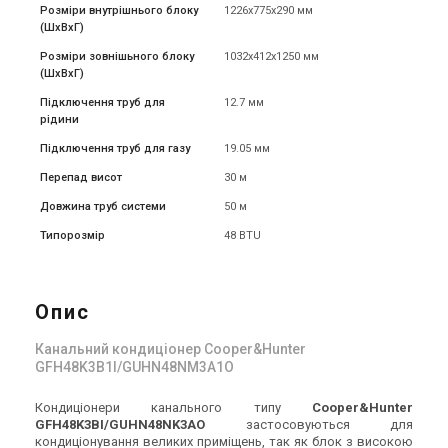
Розміри внутрішнього блоку
1226х775х290 мм
(ШxВxГ)
Розміри зовнішьного блоку
1032х412х1250 мм
(ШxВxГ)
Підключення труб для
12.7 мм
рідини
Підключення труб для газу
19.05 мм
Перепад висот
30 м
Довжина труб системи
50 м
Типорозмір
48 BTU
Опис
Канальний кондиціонер Cooper&Hunter
GFH48K3B1I/GUHN48NM3A1O
Кондиціонери канального типу
Cooper&Hunter
GFH48K3BI/GUHN48NK3AO
застосовуються для
кондиціонування великих приміщень, так як блок з високою