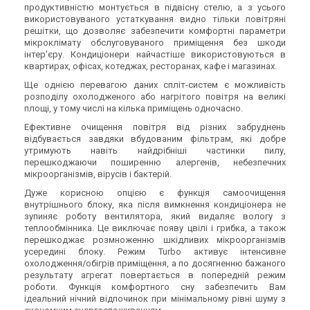
продуктивністю монтується в підвісну стелю, а з усього
використовуваного устаткування видно тільки повітряні
решітки, що дозволяє забезпечити комфортні параметри
мікроклімату обслуговуваного приміщення без шкоди
інтер'єру. Кондиціонери найчастіше використовуються в
квартирах, офісах, котеджах, ресторанах, кафе і магазинах.
Ще однією перевагою даних спліт-систем є можливість
розподілу охолодженого або нагрітого повітря на великі
площі, у тому числі на кілька приміщень одночасно.
Ефективне очищення повітря від різних забруднень
відбувається завдяки вбудованим фільтрам, які добре
утримують навіть найдрібніші частинки пилу,
перешкоджаючи поширенню алергенів, небезпечних
мікроорганізмів, вірусів і бактерій.
Дуже корисною опцією є функція самоочищення
внутрішнього блоку, яка після вимкнення кондиціонера не
зупиняє роботу вентилятора, який видаляє вологу з
теплообмінника. Це виключає появу цвілі і грибка, а також
перешкоджає розмноженню шкідливих мікроорганізмів
усередині блоку. Режим Turbo активує інтенсивне
охолодження/обігрів приміщення, а по досягненню бажаного
результату агрегат повертається в попередній режим
роботи. Функція комфортного сну забезпечить Вам
ідеальний нічний відпочинок при мінімальному рівні шуму з