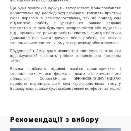
економним енергоспоживанням.
Ще одна практична функція - авторестарт, вона позбавляє
користувача від необхідності переналаштовувати пристрій
після перебоїв в електропостачанні, так як прилад сам
відновлює роботу з урахуванням раніше заданих
параметрів. У разі будь-яких несправностей або відхилень
від нормального режиму роботи, система самодіагностики
допомагає визначити причини збою роботи, що значно
економить час при технічному та сервісному обслуговуванні.
Вбудований таймер дає можливість користувачеві створити
індивідуальний алгоритм роботи кондиціонера протягом
тижня.
Висока надійність, відмінні технічні характеристики і
економічність — ось формула ідеального кліматичного
обладнання. Cooper&Hunter GFH48K3BI/GUHN48NK3AO
повністю відповідає всім цим характеристикам, тому у
Вашому домі завжди буде максимальний комфорт і затишок.
Рекомендації з вибору