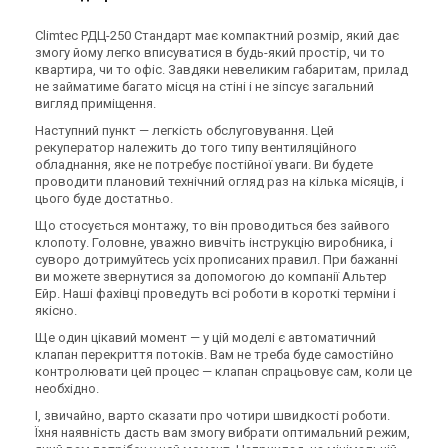
Climtec РДЦ-250 Стандарт має компактний розмір, який дає
змогу йому легко вписуватися в будь-який простір, чи то
квартира, чи то офіс. Завдяки невеликим габаритам, прилад
не займатиме багато місця на стіні і не зіпсує загальний
вигляд приміщення.
Наступний пункт — легкість обслуговування. Цей
рекуператор належить до того типу вентиляційного
обладнання, яке не потребує постійної уваги. Ви будете
проводити плановий технічний огляд раз на кілька місяців, і
цього буде достатньо.
Що стосується монтажу, то він проводиться без зайвого
клопоту. Головне, уважно вивчіть інструкцію виробника, і
суворо дотримуйтесь усіх прописаних правил. При бажанні
ви можете звернутися за допомогою до компанії Альтер
Ейр. Наші фахівці проведуть всі роботи в короткі терміни і
якісно.
Ще один цікавий момент — у цій моделі є автоматичний
клапан перекриття потоків. Вам не треба буде самостійно
контролювати цей процес — клапан спрацьовує сам, коли це
необхідно.
І, звичайно, варто сказати про чотири швидкості роботи.
Їхня наявність дасть вам змогу вибрати оптимальний режим,