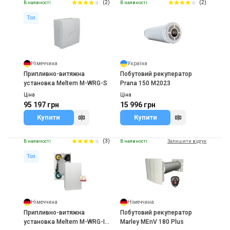
(2)
(2)
В наявності
В наявності
Топ
Німеччина
Україна
Припливно-витяжна
Побутовий рекуператор
установка Meltem M-WRG-S
Prana 150 M2023
Ціна
Ціна
95 197 грн
15 996 грн
Купити
Купити
(3)
В наявності
В наявності
Залишити відгук
Топ
Німеччина
Німеччина
Припливно-витяжна
Побутовий рекуператор
установка Meltem M-WRG-II
Marley MEnV 180 Plus