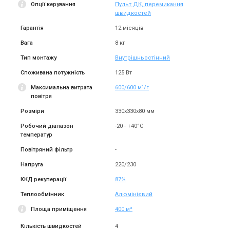
Опції керування
Пульт ДК, перемикання
швидкостей
Гарантія
12 місяців
Вага
8 кг
Тип монтажу
Внутрішньостінний
Споживана потужність
125 Вт
Максимальна витрата
600/600 м³/г
повітря
Розміри
330х330х80 мм
Робочий діапазон
-20 - +40°С
температур
Повітряний фільтр
-
Напруга
220/230
ККД рекуперації
87%
Теплообмінник
Алюмінієвий
Площа приміщення
400 м²
Кількість швидкостей
4