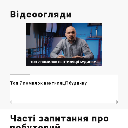
Відеоогляди
Цін
Топ 7 помилок вентиляції будинку
вар
Часті запитання про
побутовий