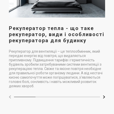
пов
все
біл
буд
Рекуператор тепла - що таке
рекуператор, види і особливості
рекуператора для будинку
Рекуператор для вентиляції – це теплообмінник, який
передає енергію від повітря, що видаляється
припливному. Підвищення тарифів і герметичність
будівель зробили затребуваними системи вентиляції з
рекуперацією тепла. Свіже та якісне повітря необхідне
для правильної роботи організму людини. А від нестачі
кисню самопочуття може погіршуватися, з'являються
головні болі, сонливість і навіть можливий розвиток
деяких хвороб.