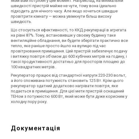
який вам потрібен у цей момент. Наприклад, на мінімальній
швидкості пристрій майже не чути, тому вона ідеально
підходить для нічного часу. Але якщо хочеться швидше
провітрити кімнату — можна увімкнути більш високу
швидкість.
Що стосується ефективності, то ККД рекуперації в агрегата
на рівні 87%. Тому, встановивши у своєму будинку таке
вентиляційне обладнання, ви будете зберігати практично все
тепло, яке раніше просто йшло на вулицю під час
провітрювання приміщення. Цей пристрій забезпечує подачу
і витяжку повітря об'ємом до 600 кубічних метрів на годину, і
такої продуктивності достатньо для просторів площею до
100 квадратних метрів.
Рекуператор працює від стандартної напруги 220-230 вольт,
а його споживана потужність становить 125 Вт. Крім цього
рекуператор здатний додатково нагрівати повітря, яке
подається в приміщення. Для цієї мети пристрій оснащений
ТЕНом з потужністю 600 Вт, який може бути дуже корисним у
холодну пору року.
Документація