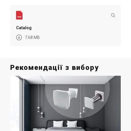
Catalog
7.68 MB
Рекомендації з вибору
Пе
р
б
Тех
збе
від