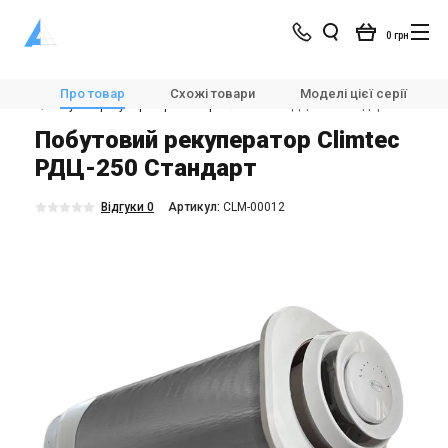
0 грн
Магазин
Вентиляція
🌀Вентиляційні установки
Про товар
Схожі товари
Моделі цієї серії
🌀Побутові рекуператори повітря
Climtec РДЦ-250 Стандарт
Побутовий рекуператор Climtec
РДЦ-250 Стандарт
Відгуки 0
Aртикул:
CLM-00012