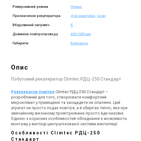
Реверсивний режим
Немає
Призначення рекуператора
Для квартири, дому
Вбудований нагрівач
Є
Довжина повітропроводу
600-1000 мм
Габарити
Компактні
Опис
Побутовий рекуператор Climtec РДЦ-250 Стандарт
Рекуператор повітря
Climtec РДЦ-250 Стандарт –
розроблений для того, створювати комфортний
мікроклімат у приміщенні та заощадити на опаленні. Цей
агрегат не просто подає повітря, а й зберігає тепло, яке при
звичайному віконному провітрюванні просто йде назовні.
Однією з корисних особливостей обладнання є можливість
монтажу у вигляді централізованої системи вентиляції.
Особливості Climtec РДЦ-250
Стандарт