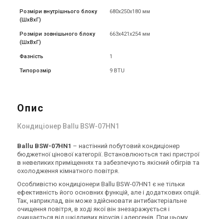
Розміри внутрішнього блоку
680x250x180 мм
(ШxВxГ)
Розміри зовнішьного блоку
663x421x254 мм
(ШxВxГ)
Фазність
1
Типорозмір
9 BTU
Опис
Кондиціонер Ballu BSW-07HN1
Ballu BSW-07HN1
– настінний побутовий кондиціонер
бюджетної цінової категорії. Встановлюються такі пристрої
в невеликих приміщеннях та забезпечують якісний обігрів та
охолодження кімнатного повітря.
Особливістю кондиціонери Ballu BSW-07HN1 є не тільки
ефективність його основних функцій, але і додаткових опцій.
Так, наприклад, він може здійснювати антибактеріальне
очищення повітря, в ході якої він знезаражується і
очищається від шкідливих вірусів і алергенів. При цьому