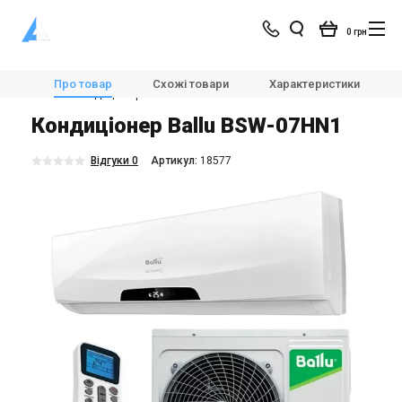
0 грн
Магазин
Кондиціонування
Кондиціонери і спліт-системи
Про товар
Схожі товари
Характеристики
Настінні кондиціонери
Ballu BSW-07HN1
Кондиціонер Ballu BSW-07HN1
Відгуки 0
Aртикул:
18577