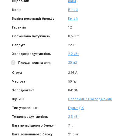
Виробник
Ballu
Колір
Білий
Країна реєстрації бренду
Китай
Гарантія
12
Споживана потужність
0,69 Вт
Напруга
220 В
Холодопродуктивність
2,2 кВт
Площа приміщення
20 м2
Струм
2,98 А
Частота
50 Гц
Холодоагент
R410A
Функції
Опалення / Охолодження
Тип управління
Пульт ДК
Теплопродуктивність
2,3 кВт
Вага внутрішнього блоку
7 кг
Вага зовнішнього блоку
21,5 кг