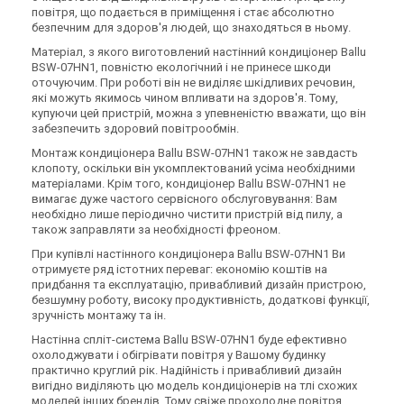
повітря, що подається в приміщення і стає абсолютно
безпечним для здоров'я людей, що знаходяться в ньому.
Матеріал, з якого виготовлений настінний кондиціонер Ballu
BSW-07HN1, повністю екологічний і не принесе шкоди
оточуючим. При роботі він не виділяє шкідливих речовин,
які можуть якимось чином впливати на здоров'я. Тому,
купуючи цей пристрій, можна з упевненістю вважати, що він
забезпечить здоровий повітрообмін.
Монтаж кондиціонера Ballu BSW-07HN1 також не завдасть
клопоту, оскільки він укомплектований усіма необхідними
матеріалами. Крім того, кондиціонер Ballu BSW-07HN1 не
вимагає дуже частого сервісного обслуговування: Вам
необхідно лише періодично чистити пристрій від пилу, а
також заправляти за необхідності фреоном.
При купівлі настінного кондиціонера Ballu BSW-07HN1 Ви
отримуєте ряд істотних переваг: економію коштів на
придбання та експлуатацію, привабливий дизайн пристрою,
безшумну роботу, високу продуктивність, додаткові функції,
зручність монтажу та ін.
Настінна спліт-система Ballu BSW-07HN1 буде ефективно
охолоджувати і обігрівати повітря у Вашому будинку
практично круглий рік. Надійність і привабливий дизайн
вигідно виділяють цю модель кондиціонерів на тлі схожих
моделей інших брендів. Тому свіже прохолодне повітря