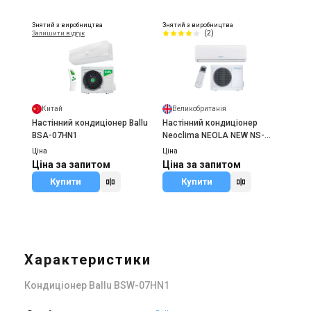
Знятий з виробництва
Знятий з виробництва
(2)
Залишити відгук
Китай
Великобританія
Настінний кондиціонер Ballu
Настінний кондиціонер
BSA-07HN1
Neoclima NEOLA NEW NS-
07AHB/NU-07AHB
Ціна
Ціна
Ціна за запитом
Ціна за запитом
Купити
Купити
Характеристики
Кондиціонер Ballu BSW-07HN1