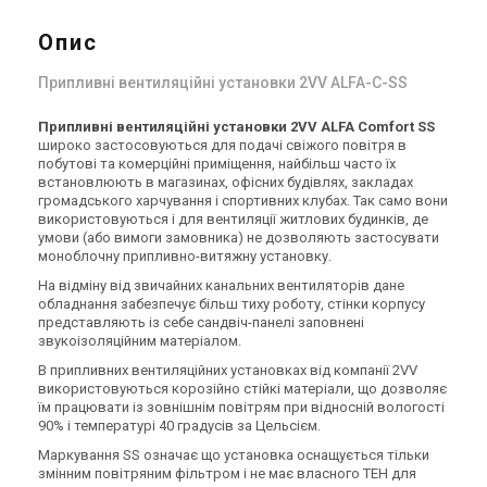
Опис
Припливні вентиляційні установки 2VV ALFA-C-SS
Чехія
Чехія
Припливні вентиляційні установки 2VV ALFA Comfort SS
Припливна установка 2VV
Припливна установка 2VV
широко застосовуються для подачі свіжого повітря в
ALFA-C-30ES-D(P/L)-2
ALFA-C-50ES-D(P/L)-2
побутові та комерційні приміщення, найбільш часто їх
Ціна
Ціна
встановлюють в магазинах, офісних будівлях, закладах
Ціна за запитом
Ціна за запитом
громадського харчування і спортивних клубах. Так само вони
використовуються і для вентиляції житлових будинків, де
Купити
Купити
умови (або вимоги замовника) не дозволяють застосувати
моноблочну припливно-витяжну установку.
Під замовлення
Залишити відгук
Під замовлення
Залишити відгук
На відміну від звичайних канальних вентиляторів дане
обладнання забезпечує більш тиху роботу, стінки корпусу
представляють із себе сандвіч-панелі заповнені
звукоізоляційним матеріалом.
В припливних вентиляційних установках від компанії 2VV
використовуються корозійно стійкі матеріали, що дозволяє
Чехія
Чехія
їм працювати із зовнішнім повітрям при відносній вологості
Припливна установка 2VV
Припливна установка 2VV
90% і температурі 40 градусів за Цельсієм.
ALFA-C-EN
ALFA-C-05EN-D(P/L)-2
Маркування SS означає що установка оснащується тільки
Ціна
Ціна
змінним повітряним фільтром і не має власного ТЕН для