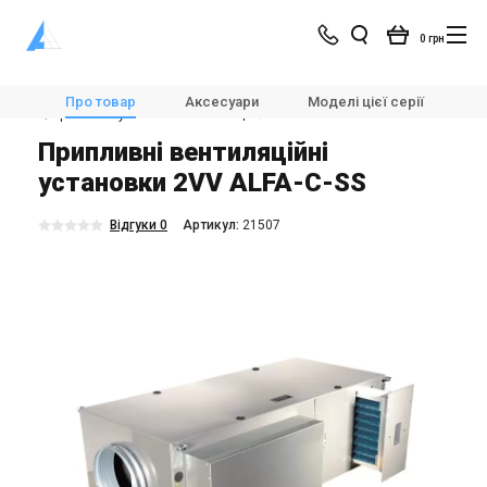
0 грн
Магазин
Вентиляція
🌀Вентиляційні установки
Про товар
Аксесуари
Моделі цієї серії
Х
🌀Припливні установки вентиляції
2VV ALFA-C-SS
Припливні вентиляційні
установки 2VV ALFA-C-SS
Відгуки 0
Aртикул:
21507