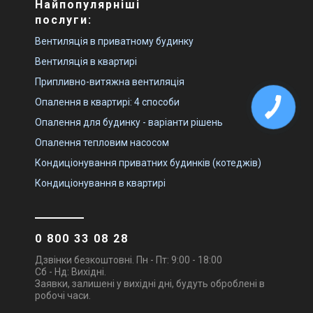
Найпопулярніші
послуги:
Чехія
Чехія
Припливна установка 2VV
Припливна установка 2VV
Вентиляція в приватному будинку
ALFA-C-50WN-D(P/L)-2
ALFA-C-80WN-D(P/L)-2
Вентиляція в квартирі
Ціна
Ціна
Ціна за запитом
Ціна за запитом
Припливно-витяжна вентиляція
Купити
Купити
Опалення в квартирі: 4 способи
Опалення для будинку - варіанти рішень
Під замовлення
Залишити відгук
Під замовлення
Залишити відгук
Опалення тепловим насосом
Кондиціонування приватних будинків (котеджів)
Кондиціонування в квартирі
Чехія
Чехія
Припливна установка 2VV
Припливна установка 2VV
ALFA-C-WC
ALFA-C-05WC-D(P/L)-2
0 800 33 08 28
Ціна
Ціна
Дзвінки безкоштовні. Пн - Пт: 9:00 - 18:00
Ціна за запитом
Ціна за запитом
Сб - Нд: Вихідні.
Купити
Купити
Заявки, залишені у вихідні дні, будуть оброблені в
робочі часи.
Під замовлення
Залишити відгук
Під замовлення
Залишити відгук