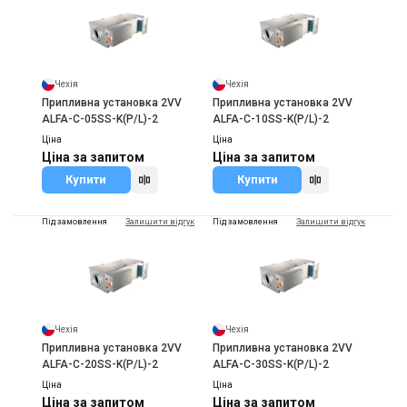
Під замовлення
Залишити відгук
Під замовлення
Залишити відгук
Чехія
Чехія
Припливна установка 2VV
Припливна установка 2VV
ALFA-C-05SS-K(P/L)-2
ALFA-C-10SS-K(P/L)-2
Іспанія
Іспанія
Ціна
Ціна
Вентиляційна решітка
Вентиляційна решітка
Ціна за запитом
Ціна за запитом
MADEL серія DXL
MADEL серія CXT
Купити
Купити
Ціна
Ціна
Ціна за запитом
Ціна за запитом
Під замовлення
Залишити відгук
Під замовлення
Залишити відгук
Купити
Купити
Чехія
Чехія
Припливна установка 2VV
Припливна установка 2VV
ALFA-C-20SS-K(P/L)-2
ALFA-C-30SS-K(P/L)-2
Ціна
Ціна
Ціна за запитом
Ціна за запитом