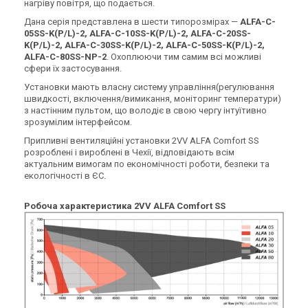
Ціна за запитом
Ціна за запитом
нагріву повітря, що подається.
Купити
Купити
Дана серія представлена в шести типорозмірах —
ALFA-C-
05SS-K(P/L)-2, ALFA-C-10SS-K(P/L)-2, ALFA-C-20SS-
K(P/L)-2, ALFA-C-30SS-K(P/L)-2, ALFA-C-50SS-K(P/L)-2,
Під замовлення
Залишити відгук
Під замовлення
Залишити відгук
ALFA-C-80SS-NP-2
. Охоплюючи тим самим всі можливі
сфери їх застосування.
Установки мають власну систему управління(регулювання
швидкості, включення/вимикання, моніторинг температури)
з настінним пультом, що володіє в свою чергу інтуїтивно
зрозумілим інтерфейсом.
Чехія
Чехія
Припливні вентиляційні установки 2VV ALFA Comfort SS
Припливна установка 2VV
Припливна установка 2VV
розроблені і вироблені в Чехії, відповідають всім
ALFA-C-10EN-D(P/L)-2
ALFA-C-20EN-D(P/L)-2
актуальним вимогам по економічності роботи, безпеки та
Ціна
Ціна
екологічності в ЄС.
Ціна за запитом
Ціна за запитом
Купити
Купити
Робоча характеристика 2VV ALFA Comfort SS
Під замовлення
Залишити відгук
Під замовлення
Залишити відгук