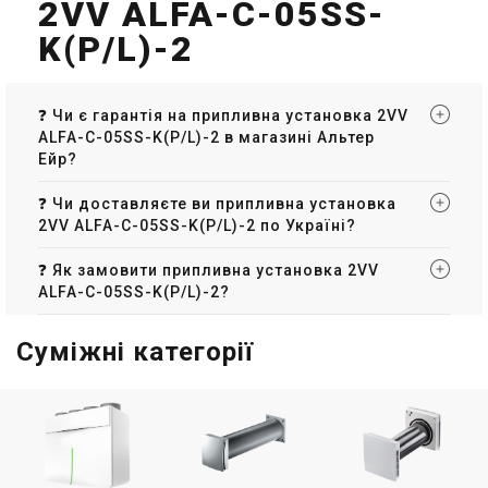
2VV ALFA-C-05SS-
Чехія
Чехія
K(P/L)-2
Припливна установка 2VV
Припливна установка 2VV
ALFA-C-05WS-D(P/L)-2
ALFA-C-10WS-D(P/L)-2
Ціна
Ціна
Ціна за запитом
Ціна за запитом
❓ Чи є гарантія на припливна установка 2VV
Купити
Купити
ALFA-C-05SS-K(P/L)-2 в магазині Альтер
Ейр?
Під замовлення
Залишити відгук
Під замовлення
Залишити відгук
❓ Чи доставляєте ви припливна установка
2VV ALFA-C-05SS-K(P/L)-2 по Україні?
❓ Як замовити припливна установка 2VV
ALFA-C-05SS-K(P/L)-2?
Китай
Чехія
Припливна установка 2VV
Припливна установка 2VV
Суміжні категорії
ALFA-C-20WS-D(P/L)-2
ALFA-C-30WS-D(P/L)-2
Ціна
Ціна
Ціна за запитом
Ціна за запитом
Купити
Купити
Під замовлення
Залишити відгук
Під замовлення
Залишити відгук