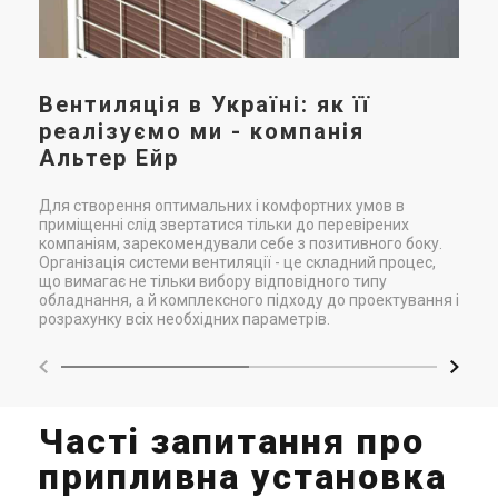
нео
Ціна за запитом
Ціна за запитом
аси
Купити
Купити
тех
Сфе
різ
Під замовлення
Залишити відгук
Під замовлення
Залишити відгук
при
Вентиляція в Україні: як її
про
реалізуємо ми - компанія
Альтер Ейр
Для створення оптимальних і комфортних умов в
Чехія
Чехія
приміщенні слід звертатися тільки до перевірених
Припливна установка 2VV
Припливна установка 2VV
компаніям, зарекомендували себе з позитивного боку.
Організація системи вентиляції - це складний процес,
ALFA-C-80VS-D(P/L)-2
ALFA-C-WS
що вимагає не тільки вибору відповідного типу
Ціна
Ціна
обладнання, а й комплексного підходу до проектування і
Ціна за запитом
Ціна за запитом
розрахунку всіх необхідних параметрів.
Купити
Купити
Під замовлення
Залишити відгук
Під замовлення
Залишити відгук
Часті запитання про
припливна установка