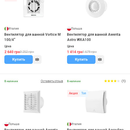
Италия
Польша
Вентилятор для ванной Vortice M
Вентилятор для ванной Awenta
100/4"
Astro WXA100
Цена
Цена
2 640 грн
1 414 грн
3 252 грн
1 679 грн
Купить
Купить
Оставить отзыв
(1)
В наличии
В наличии
Акция
Топ
Польша
Италия