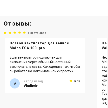
Отзывы:
188 отзывов
Осевой вентилятор для ванной
Це
Maico ECA 100 ipro
VAR
Если вентилятор подключён для
Нещ
включения через обычный настенный
Mel
выключатель света. Как сделать так, чтобы
зад
он работал на максимальной скорости?
сто
май
кри
2 года назад
5 / 5
Мих
Vladimir
орг
Тих
диз
Від