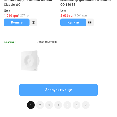
Вентилятор для ванной Awenta
Вентилятор для ванной Aerauliqa
Classic WC
QD 120 BB
Цена
Цена
1 010 грн
2 636 грн
1 207 грн
3 064 грн
Купить
Купить
Оставить отзыв
В наличии
Польша
Вентилятор для ванной Awenta
Загрузить еще
Loop WL
Цена
2 505 грн
2 990 грн
1
2
3
4
5
6
7
Купить