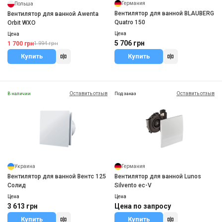
Германия
Польша
Вентилятор для ванной BLAUBERG
Вентилятор для ванной Awenta
Quatro 150
Orbit WXO
Цена
Цена
5 706 грн
1 700 грн
1 994 грн
Купить
Купить
Оставить отзыв
Оставить отзыв
В наличии
Под заказ
Украина
Германия
Вентилятор для ванной Вентс 125
Вентилятор для ванной Lunos
Солид
Silvento ec-V
Цена
Цена
3 613 грн
Цена по запросу
Купить
Купить