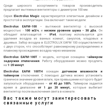
Среди широкого ассортимента товаров производитель
предлагает вытяжные вентиляторы с диаметром 100 мм.
Серия
Electrolux Magic
характеризуется элегантным дизайном и
простотой в эксплуатации. Она включает такие модели:
Electrolux
EAFM-100
– вытяжной вентилятор с высокой
мощностью -
100 м3/ч
, и
низким уровнем шума - 30 дБа.
Он
обладает влагозащитой –
IPx4
, поэтому используется для
удаления воздуха из ванных комнат, санузлов, кладовых и
душевых. Забор воздуха в ELECTROLUX EAFM 100 осуществляется
с двух сторон, что способствует равномерному распределению и
плавному прохождению воздуха через механизм.
Electrolux
EAFM-100T
–
модель, которая оснащена т
аймером
задержки отключения
. Работу оборудования можно продлить
на
1-20 минут
.
Electrolux
EAFM 100TН
оснащен
датчиком влажности и
таймером
отключения. С помощью датчика можно установить
граничное значение уровня влаги, при превышении которого будет
запускаться оборудование –
от 40 до 100%.
Таймером задается
время в диапазоне
от 1 до 20 минут,
которые выбегает
вентилятор после выключения света в комнате.
Вас также могут заинтересовать
связанные услуги