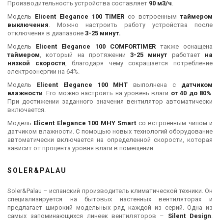
Производительность устройства составляет
90 м3/ч
.
Модель
Elicent Elegance 100 TIMER
со встроенным
таймером
выключения
. Можно настроить работу устройства после
отключения в диапазоне
3-25 минут.
Модель
Elicent Elegance 100 COMFORTIMER
также оснащена
таймером
, который на протяжении
3-25 минут
работает
на
низкой скорости
, благодаря чему сокращается потребление
электроэнергии на 64%.
Модель
Elicent Elegance 100 MHT
выполнена с
датчиком
влажности
. Его можно настроить на уровень влаги
от 40 до 80%
.
При достижении заданного значения вентилятор автоматически
включается.
Модель
Elicent Elegance 100 MHY Smart
со встроенным чипом и
датчиком влажности. С помощью новых технологий оборудование
автоматически включается на определенной скорости, которая
зависит от процента уровня влаги в помещении.
SOLER&PALAU
Soler&Palau – испанский производитель климатической техники. Он
специализируется на бытовых настенных вентиляторах и
предлагает широкий модельных ряд каждой из серий. Одна из
самых запоминающихся линеек вентиляторов –
Silent Design
.