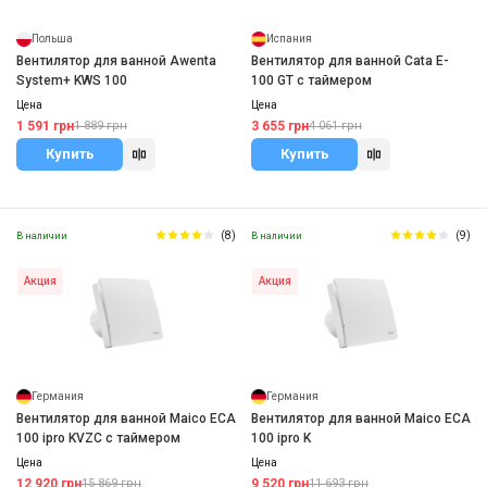
Польша
Испания
Вентилятор для ванной Awenta
Вентилятор для ванной Cata E-
System+ KWS 100
100 GT с таймером
Цена
Цена
1 591 грн
3 655 грн
1 889 грн
4 061 грн
Купить
Купить
(8)
(9)
В наличии
В наличии
Акция
Акция
Германия
Германия
Вентилятор для ванной Maico ECA
Вентилятор для ванной Maico ECA
100 ipro KVZC с таймером
100 ipro K
Цена
Цена
12 920 грн
9 520 грн
15 869 грн
11 693 грн