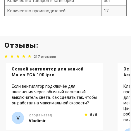
Количество товаров в категории
301
Количество производителей
17
Отзывы:
217 отзывов
Осевой вентилятор для ванной
Ос
Maico ECA 100 ipro
Aer
Если вентилятор подключён для
Кла
включения через обычный настенный
про
выключатель света. Как сделать так, чтобы
для
он работал на максимальной скорости?
мен
Ціна
роб
2 года назад
5 / 5
не 
Vladimir