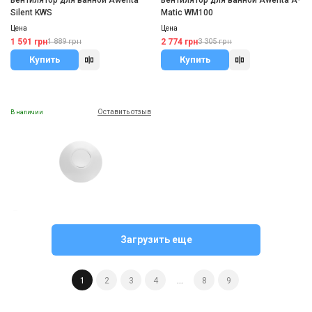
Вентилятор для ванной Awenta
Вентилятор для ванной Awenta A-
Silent KWS
Matic WM100
Цена
Цена
1 591 грн
2 774 грн
1 889 грн
3 305 грн
Купить
Купить
Оставить отзыв
В наличии
Германия
Вентилятор для ванной Marley
Загрузить еще
SMART P11
Цена
13 426 грн
15 960 грн
1
2
3
4
...
8
9
Купить