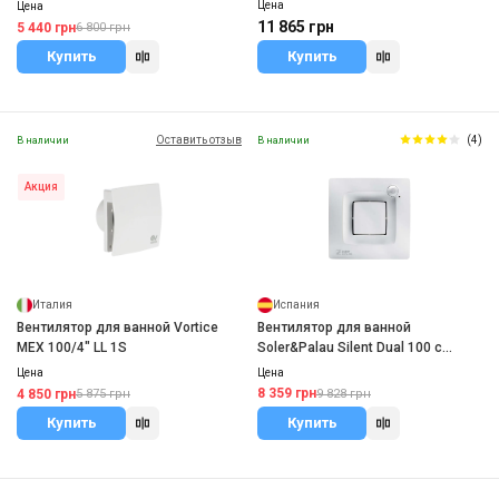
Цена
Цена
11 865 грн
5 440 грн
6 800 грн
Купить
Купить
Оставить отзыв
(4)
В наличии
В наличии
Акция
Испания
Италия
Вентилятор для ванной
Вентилятор для ванной Vortice
Soler&Palau Silent Dual 100 с
MEX 100/4" LL 1S
датчиком влажности
Цена
Цена
8 359 грн
4 850 грн
9 828 грн
5 875 грн
Купить
Купить