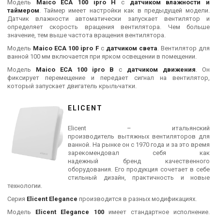
Модель
Maico ECA 100 ipro H
с
датчиком влажности и
таймером
. Таймер имеет настройки как в предыдущей модели.
Датчик влажности автоматически запускает вентилятор и
определяет скорость вращения вентилятора. Чем больше
значение, тем выше частота вращения вентилятора.
Модель
Maico ECA 100 ipro F
с
датчиком света
. Вентилятор для
ванной 100 мм включается при ярком освещении в помещении.
Модель
Maico ECA 100 ipro B
с
датчиком движения
. Он
фиксирует перемещение и передает сигнал на вентилятор,
который запускает двигатель крыльчатки.
ELICENT
Elicent – итальянский
производитель вытяжных вентиляторов для
ванной. На рынке он с 1970 года и за это время
зарекомендовал себя как
надежный бренд качественного
оборудования. Его продукция сочетает в себе
стильный дизайн, практичность и новые
технологии.
Серия
Elicent Elegance
производится в разных модификациях.
Модель
Elicent Elegance 100
имеет стандартное исполнение.