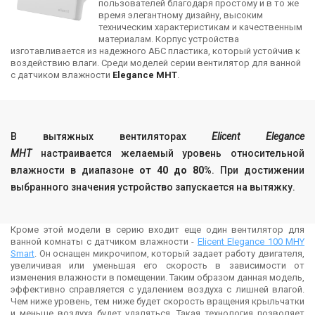
пользователей благодаря простому и в то же
время элегантному дизайну, высоким
техническим характеристикам и качественным
материалам. Корпус устройства
изготавливается из надежного АБС пластика, который устойчив к
воздействию влаги. Среди моделей серии вентилятор для ванной
с датчиком влажности
Elegance
MHT
.
В вытяжных вентиляторах
Elicent Elegance
MHT
настраивается желаемый уровень относительной
влажности в диапазоне
от 40 до 80%
. При достижении
выбранного значения устройство запускается на вытяжку.
Кроме этой модели в серию входит еще один вентилятор для
ванной комнаты с датчиком влажности -
Elicent Elegance 100 MHY
Smart
. Он оснащен микрочипом, который задает работу двигателя,
увеличивая или уменьшая его скорость в зависимости от
изменения влажности в помещении. Таким образом данная модель,
эффективно справляется с удалением воздуха с лишней влагой.
Чем ниже уровень, тем ниже будет скорость вращения крыльчатки
и меньше воздуха будет удаляться. Такая технология позволяет