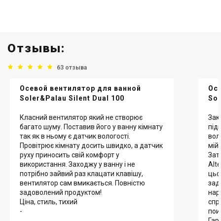
Отзывы:
63 отзыва
Осевой вентилятор для ванной
Ос
Soler&Palau Silent Dual 100
Sol
Класний вентилятор який не створює
Закі
багато шуму. Поставив його у ванну кімнату
під
так як в ньому є датчик вологості.
вол
Провітрює кімнату досить швидко, а датчик
мій 
руху приносить свій комфорт у
Зат
використання. Заходжу у ванну і не
Alt
потрібно зайвий раз клацати клавішу,
цьо
вентилятор сам вмикається. Повністю
зад
задоволений продуктом!
нар
Ціна, стиль, тихий
спр
-
пои
Гар