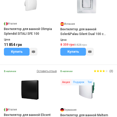
Италия
Испания
Вентилятор для ванной Olimpia
Вентилятор для ванной
Splendid SITALI SFE 100
Soler&Palau Silent Dual 100 с
датчиком влажности
Цена
Цена
11 854 грн
8 359 грн
9 828 грн
Купить
Купить
Оставить отзыв
(2)
В наличии
В наличии
Акция
Подарок
Топ
Италия
Германия
Вентилятор для ванной Elicent
Вентилятор для ванной Meltem