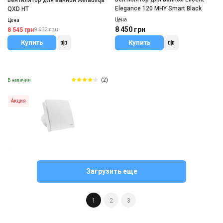
Вентилятор для ванной Aerauliqa
Elegance 120 MHY Smart Black
QXD HT
Цена
Цена
8 450 грн
8 545 грн
9 932 грн
Купить
Купить
(2)
В наличии
Акция
Германия
Вентилятор для ванной Maico ECA
Загрузить еще
100 ipro H
Цена
12 160 грн
14 930 грн
1
2
3
Купить