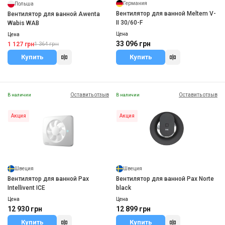
Германия
Польша
Вентилятор для ванной Meltem V-
Вентилятор для ванной Awenta
II 30/60-F
Wabis WAB
Цена
Цена
33 096 грн
1 127 грн
1 364 грн
Купить
Купить
Оставить отзыв
Оставить отзыв
В наличии
В наличии
Акция
Акция
Швеция
Швеция
Вентилятор для ванной Pax
Вентилятор для ванной Pax Norte
Intellivent ICE
black
Цена
Цена
12 930 грн
12 899 грн
Купить
Купить