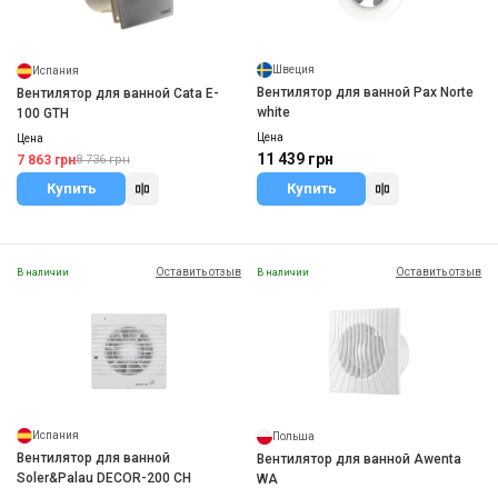
Швеция
Испания
Вентилятор для ванной Pax Norte
Вентилятор для ванной Cata E-
white
100 GTH
Цена
Цена
11 439 грн
7 863 грн
8 736 грн
Купить
Купить
Оставить отзыв
Оставить отзыв
В наличии
В наличии
Испания
Польша
Вентилятор для ванной
Вентилятор для ванной Awenta
Soler&Palau DECOR-200 CH
WA