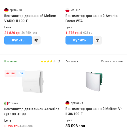
Германия
Польша
Вентилятор для ванной Meltem
Вентилятор для ванной Awenta
VARIO-II 100-F
Focus WFA
Цена
Цена
21 820 грн
1 378 грн
26 750 грн
1 626 грн
Купить
Купить
(1)
Оставить отзыв
В наличии
Под заказ
Акция
Топ
Германия
Италия
Вентилятор для ванной Meltem V-
Вентилятор для ванной Aerauliqa
II 30/100-F
QD 100 HT BB
Цена
Цена
33 096 грн
3 795 грн
4 042 грн