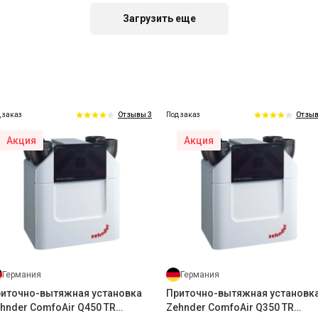
Акция
Загрузить еще
 заказ
Под заказ
Отзывы 3
Отзыв
Акция
Акция
Германия
Германия
нтиляции
Фильтр Zehnder G4/F7 для
Zehnder Com
установок ComfoSpot 50
Цена
Цена
8 82
7 946 грн
2 848 грн
Купи
Купить
Германия
Германия
иточно-вытяжная установка
Приточно-вытяжная установк
hnder ComfoAir Q450 TR
Zehnder ComfoAir Q350 TR