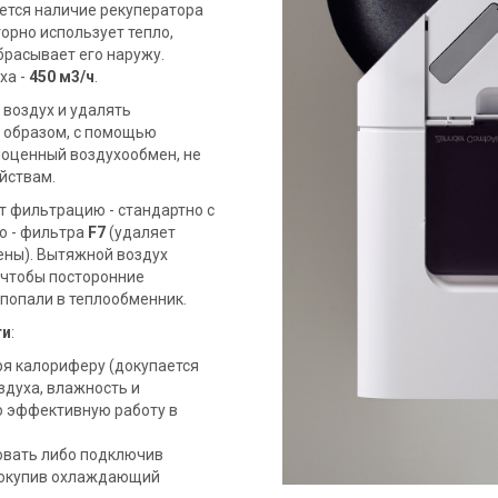
ется наличие рекуператора
торно использует тепло,
брасывает его наружу.
ха -
450 м3/ч
.
воздух и удалять
м образом, с помощью
ноценный воздухообмен, не
ойствам.
 фильтрацию - стандартно с
о - фильтра
F7
(удаляет
ены). Вытяжной воздух
 чтобы посторонние
 попали в теплообменник.
ти
:
ря калориферу (докупается
здуха, влажность и
о эффективную работу в
овать либо подключив
 докупив охлаждающий