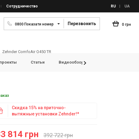
Сотрудничество
RU
UA
Перезвонить
0
8
0
0
Показати номер
0 грн
Zehnder ComfoAir Q450 TR
проекты
Статьи
Видеообзоры
FAQ
Просмо
заказ
Скидка 15% на приточно-
вытяжные установки Zehnder!*
3 814 грн
392 722 грн