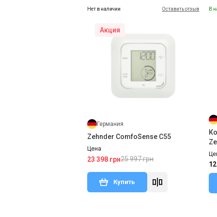
Нет в наличии
Оставить отзыв
В н
Акция
Германия
Ко
Zehnder ComfoSense C55
Ze
Цена
Це
25 997 грн
23 398 грн
12
Купить
В наличии