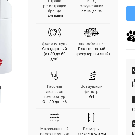
Страна
КПД
регистрации
рекуперации
бренда
от 85 до 95
Германия
Уровень шума
Теплообменник
Стандартный
Пластинчатый
(от 30 до 60
(рекуперативный)
дБа)
Д
Н
Рабочий
Воздушный
диапазон
фильтр
температур
G4
От -20 до +46
С
Максимальный
Размеры
расход воздуха
775х850х570 мм
К