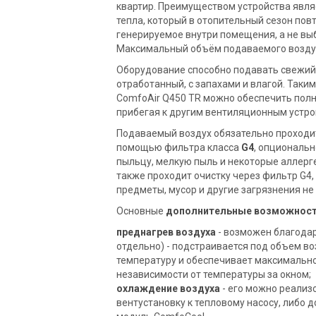
квартир. Преимуществом устройства явля
тепла, который в отопительный сезон пов
генерируемое внутри помещения, а не вы
Максимальный объём подаваемого возду
Оборудование способно подавать свежий 
отработанный, с запахами и влагой. Таки
ComfoAir Q450 TR можно обеспечить пол
прибегая к другим вентиляционным устр
Подаваемый воздух обязательно проходит
помощью фильтра класса
G4
, опциональн
пыльцу, мелкую пыль и некоторые аллерг
также проходит очистку через фильтр G4,
предметы, мусор и другие загрязнения не
Основные
дополнительные возможнос
преднагрев воздуха
- возможен благода
отдельно) - подстраивается под объем во
температуру и обеспечивает максимальн
независимости от температуры за окном;
охлаждение воздуха
- его можно реализ
вентустановку к тепловому насосу, либо