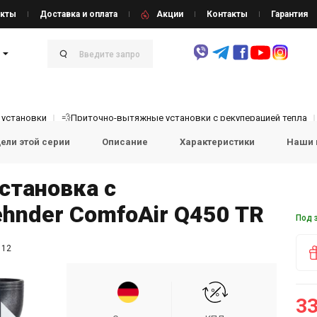
кты
Доставка и оплата
Акции
Контакты
Гарантия
 установки
💨Приточно-вытяжные установки с рекуперацией тепла
ели этой серии
Описание
Характеристики
Наши 
становка с
hnder ComfoAir Q450 TR
Под 
112
33