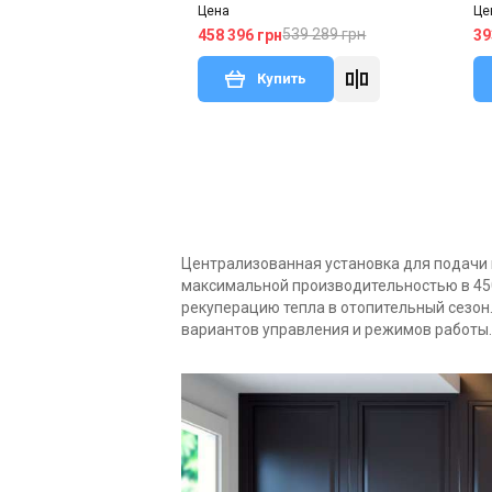
enthalpy
en
Цена
Це
539 289 грн
458 396 грн
39
Купить
Нет в наличии
Оставить отзыв
Нет
Акция
Централизованная установка для подачи 
максимальной производительностью в 45
рекуперацию тепла в отопительный сезон
вариантов управления и режимов работы.
Германия
Бы
Zehnder ComfoSense C55
Co
Цена
Це
25 997 грн
23 398 грн
11