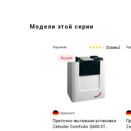
Модели этой серии
Под заказ
Под
Отзывы 3
Акция
Германия
Комплектующие ве
Zehnder PRH-CAQ
Цена
35 688 грн
Купить
Германия
Приточно-вытяжная установка
Пр
Zehnder ComfoAir Q600 ST
Ze