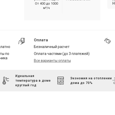
Н
От 400 до 1000
м³/ч
Оплата
платно
Безналичный расчет
ты по
Оплата частями (до 3 платежей)
чика
Все варианты оплаты
Идеальная
Экономия на отоплении
температура в доме
дома до 70%
круглый год