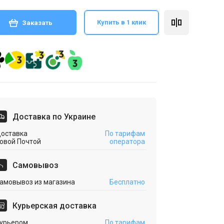
Купить в 1 клик
Заказать
Доставка по Украине
оставка
По тарифам
овой Почтой
оператора
Cамовывоз
амовывоз из магазина
Бесплатно
Курьерская доставка
урьером
По тарифам