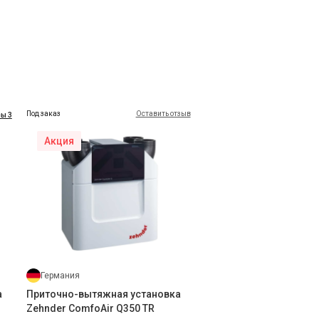
Под заказ
Оставить отзыв
ы 3
Акция
foLED
8 грн
ть
Германия
а
Приточно-вытяжная установка
Zehnder ComfoAir Q350 TR