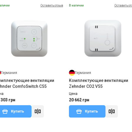
аличии
Оставить отзыв
В наличии
Оставить о
Германия
Германия
мплектующие вентиляции
Комплектующие вентиляции
hnder ComfoSwitch C55
Zehnder СО2 V55
на
Цена
 303 грн
20 662 грн
Купить
Купить
Оставить отзыв
В наличии
Оставить отзыв
Нет в наличии