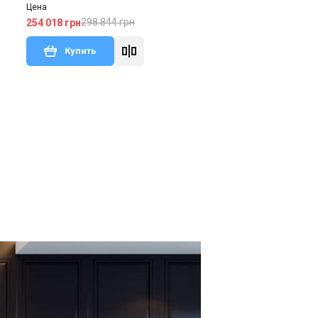
Цена
298 844 грн
254 018 грн
Купить
тзыв
Под заказ
Оставить отзыв
Акция
Германия
Приточно-вытяжная установка
Zehnder ComfoAir Q600 ST
Цена
468 845 грн
398 519 грн