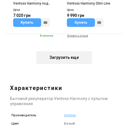
Ventoxx Harmony под
Ventoxx Harmony Slim Line
управлением Twist
Цена
Цена
7 020 грн
9 990 грн
Купить
Купить
В наличии
Оставить отзыв
Загрузить еще
Украина
Бытовой рекуператор
Ventoxx Harmony Invisible
Характеристики
Цена
8 586 грн
Бытовой рекуператор Ventoxx Harmony с пультом
Купить
управления
Производитель
Ventoxx
Цвет
Белый