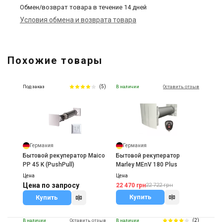
Обмен/возврат товара в течение 14 дней
Условия обмена и возврата товара
Похожие товары
(5)
Под заказ
В наличии
Оставить отзыв
Германия
Германия
Бытовой рекуператор Maico
Бытовой рекуператор
PP 45 K (PushPull)
Marley MEnV 180 Plus
Цена
Цена
Цена по запросу
22 470 грн
22 722 грн
Купить
Купить
(2)
В наличии
Оставить отзыв
В наличии