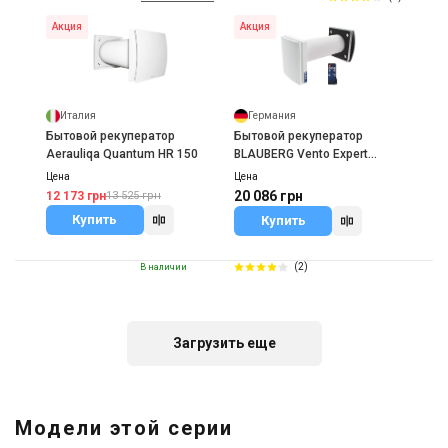
Акция
Акция
Италия
Германия
Бытовой рекуператор
Бытовой рекуператор
Aerauliqa Quantum HR 150
BLAUBERG Vento Expert
A100-1
Цена
Цена
20 086 грн
12 173 грн
13 525 грн
Купить
Купить
(2)
В наличии
Загрузить еще
Украина
Бытовой рекуператор Prana
Модели этой серии
150 M2023
Цена