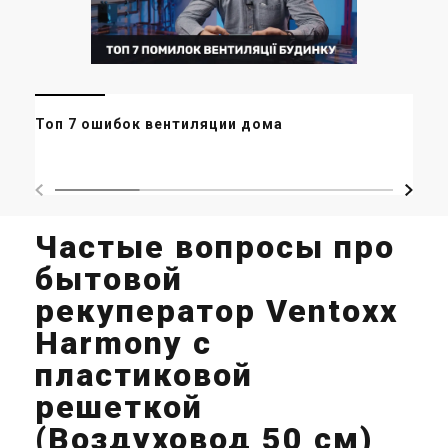
Це
Топ 7 ошибок вентиляции дома
ст
Частые вопросы про
бытовой
рекуператор Ventoxx
Harmony с
пластиковой
решеткой
(Воздуховод 50 см)