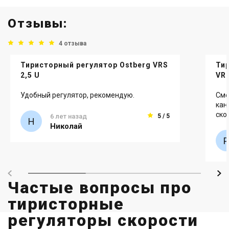
Отзывы:
4 отзыва
Тиристорный регулятор Ostberg VRS
Ти
2,5 U
VR
Удобный регулятор, рекомендую.
Смо
кан
ско
6 лет назад
5 / 5
Николай
Частые вопросы про
тиристорные
регуляторы скорости