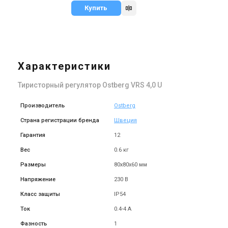
Купить
Характеристики
Тиристорный регулятор Ostberg VRS 4,0 U
Производитель
Ostberg
Страна регистрации бренда
Швеция
Гарантия
12
Вес
0.6 кг
Размеры
80х80х60 мм
Напряжение
230 В
Класс защиты
IP54
Ток
0.4-4 А
Фазность
1