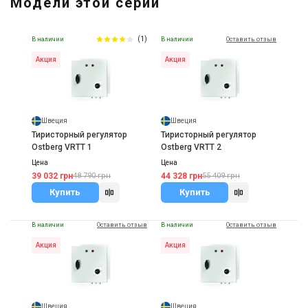
Модели этой серии
Ostberg IFK
Цена
28 025 грн
40 035 грн
(1)
В наличии
В наличии
Оставить отзыв
Купить
Акция
Акция
Швеция
Швеция
Тиристорный регулятор
Тиристорный регулятор
Ostberg VRTT 1
Ostberg VRTT 2
Цена
Цена
39 032 грн
44 328 грн
48 790 грн
55 409 грн
Купить
Купить
В наличии
Оставить отзыв
В наличии
Оставить отзыв
Акция
Акция
Швеция
Швеция