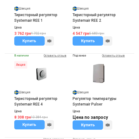
Швеция
Швеция
Тиристорный регулятор
Тиристорный регулятор
Systemair REE 1
Systemair REE 2
Цена
Цена
3 762 грн
4 547 грн
4 702 грн
5 683 грн
Купить
Купить
В наличии
Оставить отзыв
Под заказ
Оставить отзыв
Акция
Швеция
Швеция
Тиристорный регулятор
Регулятор температуры
Systemair REE 4
Systemair Pulser
Цена
Цена
Цена по запросу
8 308 грн
10 384 грн
Купить
Купить