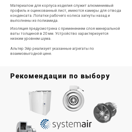
Купить
Купить
Материалом для корпуса изделия служит алюминиевый
профиль и оцинкованный лист, имеются камеры для отвода
конденсата. Лопатки рабочего колеса загнуты назад и
Снят с производства
В наличии
Оставить отзыв
выполнены из полиамида.
Оставить отзыв
Акция
Акция
Изоляция предусмотрена с применением слоя минеральной
ваты толщиной в 20 мм. Устройство характеризуется
низким уровнем шума.
Альтер Эйр реализует указанные агрегаты по
Швеция
Швеция
взаимовыгодной цене.
Канальный вентилятор
Канальный вентилятор
Systemair MUB 062 630DV
Systemair MUB 062 630D6-
sileo
A2 IE2
Цена
Цена
Рекомендации по выбору
130 019 грн
200 028 грн
Цена по запросу
Купить
Купить
В наличии
Оставить отзыв
Снят с производства
Оставить отзыв
Ка
Акция
Акция
п
п
В с
Швеция
Швеция