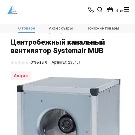
0 грн
Магазин
Вентиляция
Вентиляторы
О товаре
Аксессуары
Похожие товары
Канальные вентиляторы
Systemair MUB
Центробежный канальный
вентилятор Systemair MUB
Отзывы 0
Aртикул:
235401
Акция