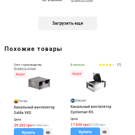
Нет в наличии
Оставить отзыв
Акция
Загрузить еще
Швеция
Systemair Kvadra
Похожие товары
Цена
Цена по запросу
Купить
(1)
Снят с производства
В наличии
Оставить отзыв
Акция
Акция
Швеция
Литва
Канальный вентилятор
Канальный вентилятор
Systemair RS
Salda VKS
Цена
Цена
17 630 грн
27 122 грн
29 202 грн
34 355 грн
Купить
Купить