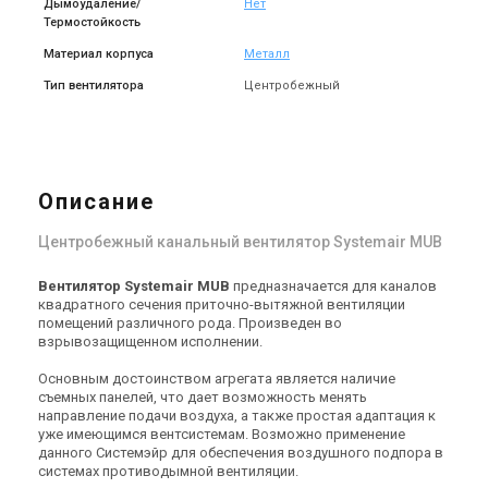
Дымоудаление/
Нет
Термостойкость
Материал корпуса
Металл
Тип вентилятора
Центробежный
Швеция
Швеция
Канальный вентилятор
Канальный вентилятор
Systemair MUB 042 500 DS-
Systemair MUB 062 560D4-
A2
A2 IE2
Цена
Цена
Цена по запросу
Цена по запросу
Описание
Купить
Купить
Центробежный канальный вентилятор Systemair MUB
Снят с производства
Снят с производства
Оставить отзыв
Оставить отзыв
Вентилятор Systemair MUB
предназначается для каналов
Акция
Акция
квадратного сечения приточно-вытяжной вентиляции
помещений различного рода. Произведен во
взрывозащищенном исполнении.
Основным достоинством агрегата является наличие
Швеция
Швеция
съемных панелей, что дает возможность менять
Канальный вентилятор
Канальный вентилятор
направление подачи воздуха, а также простая адаптация к
Systemair MUB 062 560D6-
Systemair MUB 062 630D4-
уже имеющимся вентсистемам. Возможно применение
A2 IE2
A2 IE2
данного Системэйр для обеспечения воздушного подпора в
Цена
Цена
системах противодымной вентиляции.
Цена по запросу
Цена по запросу