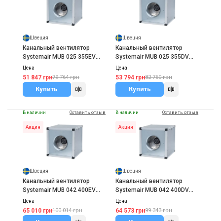
Швеция
Швеция
Канальный вентилятор
Канальный вентилятор
Systemair MUB 025 355EV
Systemair MUB 025 355DV
sileo Multibox
sileo
Цена
Цена
51 847 грн
53 794 грн
79 764 грн
82 760 грн
Купить
Купить
В наличии
Оставить отзыв
В наличии
Оставить отзыв
Акция
Акция
Швеция
Швеция
Канальный вентилятор
Канальный вентилятор
Systemair MUB 042 400EV
Systemair MUB 042 400DV
sileo Multibox
sileo
Цена
Цена
65 010 грн
64 573 грн
100 014 грн
99 343 грн