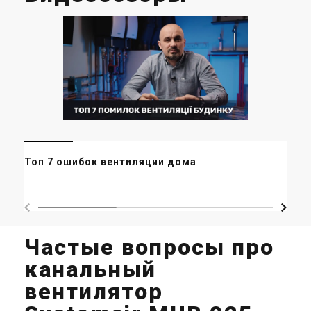
Ми
Топ 7 ошибок вентиляции дома
ор
ма
Частые вопросы про
канальный
вентилятор