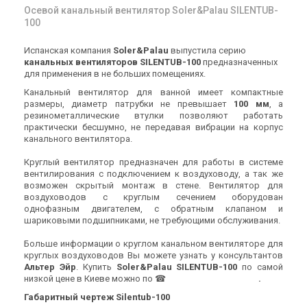
Осевой канальный вентилятор Soler&Palau SILENTUB-
100
Испанская компания
Soler&Palau
выпустила серию
канальных вентиляторов SILENTUB-100
предназначенных
для применения в не больших помещениях.
Канальный вентилятор для ванной имеет компактные
размеры, диаметр патрубки не превышает
100 мм
, а
резинометаллические втулки позволяют работать
практически бесшумно, не передавая вибрации на корпус
канального вентилятора.
Круглый вентилятор предназначен для работы в системе
вентилирования с подключением к воздуховоду, а так же
возможен скрытый монтаж в стене. Вентилятор для
воздуховодов с круглым сечением оборудован
однофазным двигателем, с обратным клапаном и
шариковыми подшипниками, не требующими обслуживания.
Больше информации о круглом канальном вентиляторе для
круглых воздуховодов Вы можете узнать у консультантов
Альтер Эйр
. Купить
Soler&Palau SILENTUB-100
по самой
низкой цене в Киеве можно по ☎
0
8
0
0
Показати номер
.
Габаритный чертеж Silentub-100