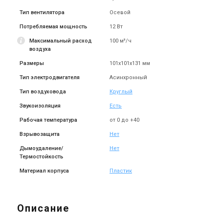
Тип вентилятора
Осевой
Потребляемая мощность
12 Вт
Максимальный расход
100 м³/ч
воздуха
Размеры
101х101х131 мм
Тип электродвигателя
Асинхронный
Тип воздуховода
Круглый
Звукоизоляция
Есть
Рабочая температура
от 0 до +40
Взрывозащита
Нет
Дымоудаление/
Нет
Термостойкость
Материал корпуса
Пластик
Описание