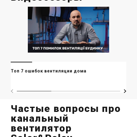
Ми
Топ 7 ошибок вентиляции дома
ор
ма
Частые вопросы про
канальный
вентилятор