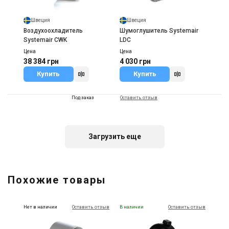
Швеция
Швеция
Воздухоохладитель
Шумоглушитель Systemair
Systemair CWK
LDC
Цена
Цена
38 384 грн
4 030 грн
Купить
Купить
Под заказ
Оставить отзыв
Загрузить еще
Швеция
Тиристорный регулятор
Похожие товары
Systemair REE 050 TR0
Цена
Цена по запросу
Нет в наличии
Оставить отзыв
В наличии
Оставить отзыв
Купить