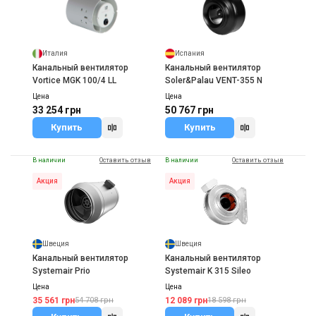
Италия
Испания
Канальный вентилятор
Канальный вентилятор
Vortice MGK 100/4 LL
Soler&Palau VENT-355 N
Цена
Цена
33 254 грн
50 767 грн
Купить
Купить
В наличии
Оставить отзыв
В наличии
Оставить отзыв
Акция
Акция
Швеция
Швеция
Канальный вентилятор
Канальный вентилятор
Systemair Prio
Systemair K 315 Sileo
Цена
Цена
35 561 грн
12 089 грн
54 708 грн
18 598 грн