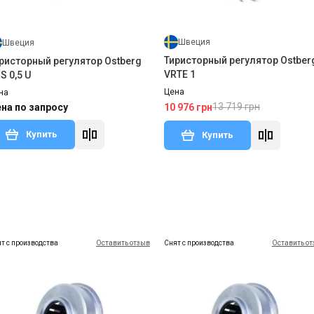
Швеция
Швеция
Тиристорный регулятор Ostber
ристорный регулятор Ostberg
VRTE 1
S 0,5 U
Цена
на
13 719 грн
на по запросу
10 976 грн
Купить
Купить
т с производства
Оставить отзыв
Снят с производства
Оставить о