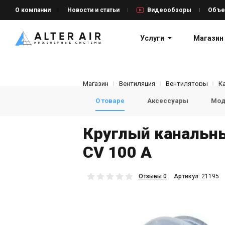
О компании
Новости и статьи
Видеообзоры
Объе
Услуги
Магазин
Магазин
Вентиляция
Вентиляторы
К
О товаре
Аксессуары
Мод
Круглый канальны
CV 100 A
Отзывы 0
Aртикул:
21195