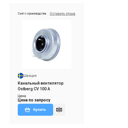
Оставить отзыв
Снят с производства
Швеция
g
Канальный вентилятор Ostberg
CV 250 A
Цена
Цена по запросу
Купить
Швеция
тва
Отзывы 1
Канальный вентилятор
Ostberg CV 100 A
Цена
Цена по запросу
Купить