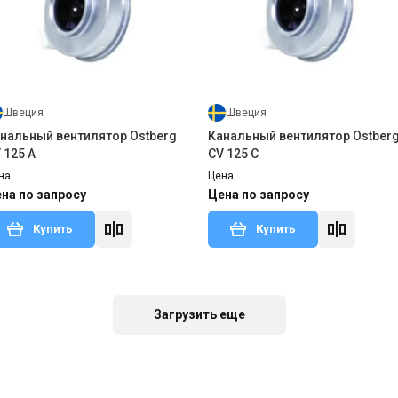
Швеция
Швеция
нальный вентилятор Ostberg
Канальный вентилятор Ostber
 125 A
CV 125 C
на
Цена
на по запросу
Цена по запросу
Купить
Купить
т с производства
Оставить отзыв
Снят с производства
Оставить о
Загрузить еще