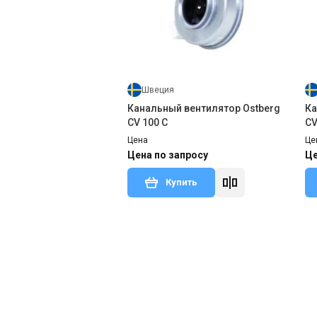
Швеция
Канальный вентилятор Ostberg
Ка
CV 100 C
CV
Цена
Це
Цена по запросу
Це
Купить
Снят с производства
Оставить отзыв
Сня