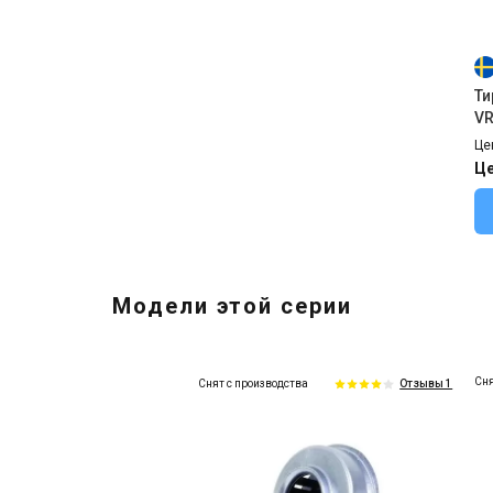
Ти
VR
Це
Це
Модели этой серии
Сня
Снят с производства
Отзывы 1