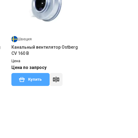
Швеция
g
Канальный вентилятор Ostberg
CV 160 B
Цена
Цена по запросу
Купить
тзыв
Снят с производства
Оставить отзыв