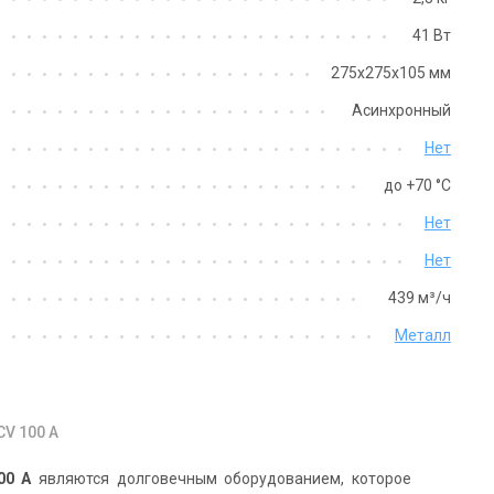
41 Вт
Швеция
Швеция
275х275х105 мм
ор Ostberg
Канальный вентилятор Ostberg
Канальный в
CV 315 B
CV 315 C
Асинхронный
Цена
Цена
Нет
Цена по запросу
Цена по зап
до +70 °C
Купить
Купи
Нет
Нет
439 м³/ч
Металл
CV 100 A
100 A
являются долговечным оборудованием, которое