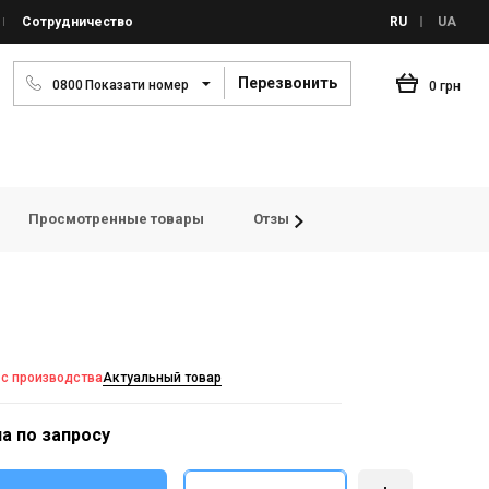
Сотрудничество
RU
UA
Перезвонить
0
8
0
0
Показати номер
0 грн
Просмотренные товары
Отзывы
 с производства
Актуальный товар
а по запросу