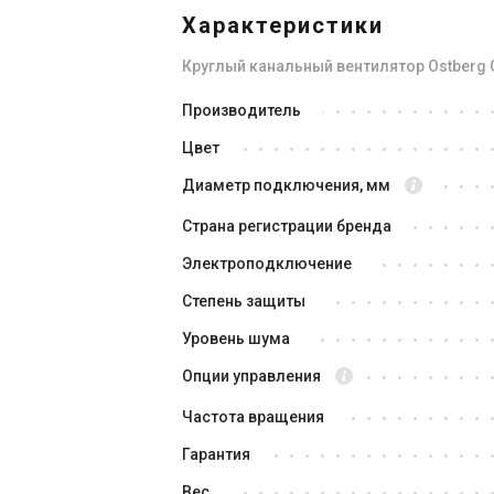
Характеристики
Круглый канальный вентилятор Ostberg 
Швеция
Производитель
Канальный вентилятор Ostberg
Ка
Цвет
CV 160 C
CV
Цена
Це
Диаметр подключения, мм
Цена по запросу
Це
Страна регистрации бренда
Купить
Электроподключение
Степень защиты
Снят с производства
Уровень шума
Опции управления
Частота вращения
Гарантия
Вес