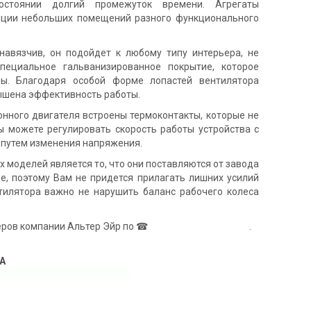
стоянии долгий промежуток времени. Агрегаты
яции небольших помещений разного функционального
навязчив, он подойдет к любому типу интерьера, не
пециальное гальванизированное покрытие, которое
мы. Благодаря особой форме лопастей вентилятора
вышена эффективность работы.
онного двигателя встроены термоконтакты, которые не
Вы можете регулировать скорость работы устройства с
путем изменения напряжения.
 моделей является то, что они поставляются от завода
е, поэтому Вам не придется прилагать лишних усилий
нтилятора важно не нарушить баланс рабочего колеса
еров компании Альтер Эйр по ☎
0
8
0
0
Показати номер
.
 A