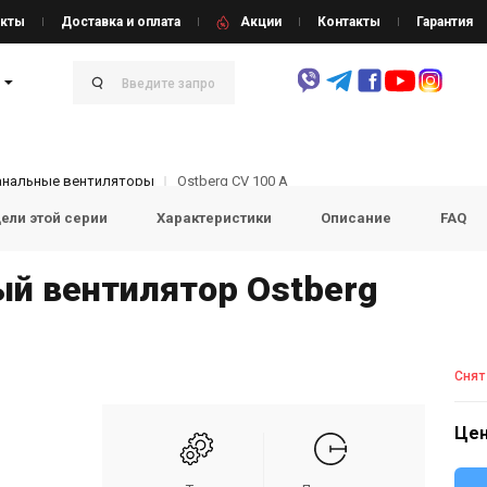
кты
Доставка и оплата
Акции
Контакты
Гарантия
анальные вентиляторы
Ostberg CV 100 A
ели этой серии
Характеристики
Описание
FAQ
й вентилятор Ostberg
Снят
Цен