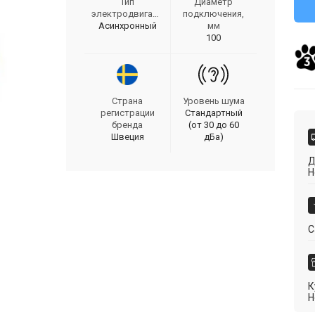
Тип
Диаметр
электродвигателя
подключения,
Асинхронный
мм
100
Страна
Уровень шума
регистрации
Стандартный
бренда
(от 30 до 60
Швеция
дБа)
Д
Н
С
К
Н