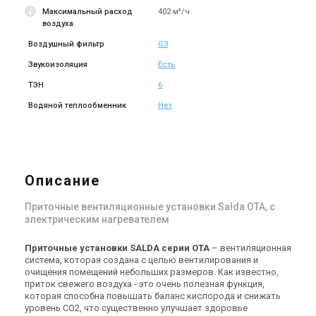
Максимальный расход
402 м³/ч
Снят с производства
Снят с производства
воздуха
Оставить отзыв
Оставить отзыв
Воздушный фильтр
G3
Звукоизоляция
Есть
ТЭН
6
Водяной теплообменник
Нет
Литва
Литва
Приточная установка Salda
Приточная установка Salda
ОТА 200-5,0
ОТА 200-6,0
Цена
Цена
Цена по запросу
Цена по запросу
Описание
Купить
Купить
Приточные вентиляционные установки Salda OTA, с
Снят с производства
Снят с производства
электрическим нагревателем
Оставить отзыв
Оставить отзыв
Приточные установки SALDA серии OTA
– вентиляционная
система, которая создана с целью вентилирования и
очищения помещений небольших размеров. Как известно,
приток свежего воздуха - это очень полезная функция,
которая способна повышать баланс кислорода и снижать
Литва
Литва
уровень CO2, что существенно улучшает здоровье
Приточная установка Salda
Приточная установка Salda