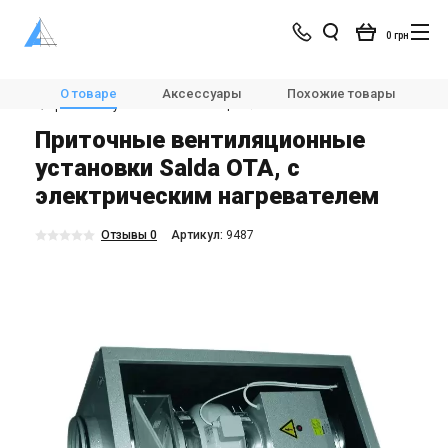
0 грн
Магазин
Вентиляция
🌀Вентиляционные установки
О товаре
Аксессуары
Похожие товары
🌀Приточные установки вентиляции
Salda OTA
Приточные вентиляционные
установки Salda OTA, с
электрическим нагревателем
Отзывы 0
Aртикул:
9487