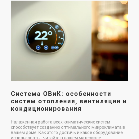
М
в
п
х
Мон
под
нео
для
тех
пом
дос
как
Система ОВиК: особенности
ком
систем отопления, вентиляции и
кондиционирования
Налаженная работа всех климатических систем
способствует созданию оптимального микроклимата в
вашем доме. Как этого достичь и какое оборудование
использовать - читайте в нашем материале.