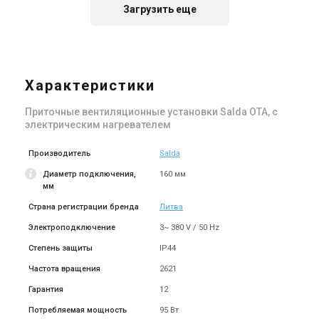
Загрузить еще
Литва
Литва
Приточная установка Salda
Приточная установка Salda
ОТА 160-6,0
ОТА 200-2,0
Характеристики
Цена
Цена
Цена по запросу
Цена по запросу
Приточные вентиляционные установки Salda OTA, с
Купить
Купить
электрическим нагревателем
Снят с производства
Снят с производства
Производитель
Salda
Оставить отзыв
Оставить отзыв
Диаметр подключения,
160 мм
мм
Страна регистрации бренда
Литва
Электроподключение
3~ 380 V / 50 Hz
Литва
Литва
Приточная установка Salda
Приточная установка Salda
Степень защиты
IP44
ОТА 200-2,4
ОТА 200-3,0
Частота вращения
2621
Цена
Цена
Гарантия
Цена по запросу
12
Цена по запросу
Купить
Купить
Потребляемая мощность
95 Вт