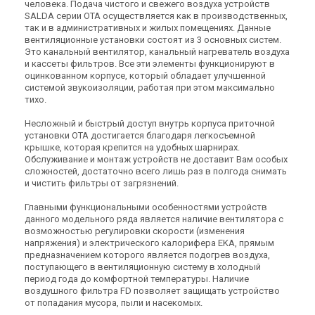
человека. Подача чистого и свежего воздуха устройств
ОТА 250-1,2
ОТА 250-5,0
SALDA серии OTA осуществляется как в производственных,
Цена
Цена
так и в административных и жилых помещениях. Данные
Цена по запросу
Цена по запросу
вентиляционные установки состоят из 3 основных систем.
Это канальный вентилятор, канальный нагреватель воздуха
Купить
Купить
и кассеты фильтров. Все эти элементы функционируют в
оцинкованном корпусе, который обладает улучшенной
Снят с производства
Снят с производства
системой звукоизоляции, работая при этом максимально
Оставить отзыв
Оставить отзыв
тихо.
Несложный и быстрый доступ внутрь корпуса приточной
установки ОТА достигается благодаря легкосъемной
крышке, которая крепится на удобных шарнирах.
Обслуживание и монтаж устройств не доставит Вам особых
сложностей, достаточно всего лишь раз в полгода снимать
Литва
Литва
и чистить фильтры от загрязнений.
Приточная установка Salda
Приточная установка Salda
ОТА 250-6,0
ОТА 250-9,0
Главными функциональными особенностями устройств
Цена
Цена
данного модельного ряда является наличие вентилятора с
Цена по запросу
Цена по запросу
возможностью регулировки скорости (изменения
напряжения) и электрического калорифера EKA, прямым
Купить
Купить
предназначением которого является подогрев воздуха,
поступающего в вентиляционную систему в холодный
Снят с производства
Снят с производства
период года до комфортной температуры. Наличие
Оставить отзыв
Оставить отзыв
воздушного фильтра FD позволяет защищать устройство
от попадания мусора, пыли и насекомых.