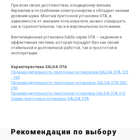
При всех своих достоинствах, кондиционер весьма
бережлив в потреблении электроэнергии и обладает низким
уровнем шума. Монтаж приточной установки OTA, в
Литва
Литва
зависимости от желания пользователя, можно совершать
как в горизонтальном, так и в вертикальном положении.
Приточная установка Salda
Приточная установка Salda
ОТА 315-5,0
ОТА 315-6,0
Вентиляционная установка Salda серии OTA – надежная и
Цена
Цена
эффективная система, которая порадует Вас как своей
Цена по запросу
Цена по запросу
стабильной и долговечной работой, так и простотой в
Купить
Купить
эксплуатации.
Характеристика SALDA OTA
Снят с производства
Оставить отзыв
Производительность приточных установоки SALDA OTA 125
- 160
Производительность приточных установок SALDA OTA 200 -
250
Производительность приточной установки SALDA OTA 315
Схемы приточных установок SALDA OTA
Литва
Приточная установка Salda
ОТА 315-9,0
Цена
Цена по запросу
Рекомендации по выбору
Купить