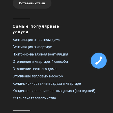
Оставить отзыв
Цена
Цена
Цена по запросу
Цена по запросу
Купить
Купить
Самые популярные
Под заказ
Оставить отзыв
Под заказ
Оставить отзыв
услуги:
Вентиляция в частном доме
Вентиляция в квартире
Приточно-вытяжная вентиляция
Чехия
Чехия
Отопление в квартире: 4 способа
Приточная установка 2VV
Приточная установка 2VV
ALFA-C-WC
ALFA-C-05WC-D(P/L)-2
Отопление частного дома
Цена
Цена
Отопление тепловым насосом
Цена по запросу
Цена по запросу
Кондиционирование воздуха в квартире
Купить
Купить
Кондиционирование частных домов (коттеджей)
Под заказ
Оставить отзыв
Под заказ
Оставить отзыв
Установка газового котла