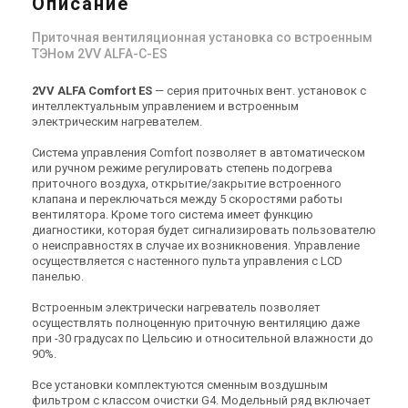
Описание
Чехия
Чехия
Приточная вентиляционная установка со встроенным
Приточная установка 2VV
Приточная установка 2VV
ТЭНом 2VV ALFA-C-ES
ALFA-C-30ES-D(P/L)-2
ALFA-C-50ES-D(P/L)-2
Цена
Цена
2VV ALFA Comfort ES
— серия приточных вент. установок с
Цена по запросу
Цена по запросу
интеллектуальным управлением и встроенным
электрическим нагревателем.
Купить
Купить
Система управления Comfort позволяет в автоматическом
или ручном режиме регулировать степень подогрева
Под заказ
Оставить отзыв
Под заказ
Оставить отзыв
приточного воздуха, открытие/закрытие встроенного
клапана и переключаться между 5 скоростями работы
вентилятора. Кроме того система имеет функцию
диагностики, которая будет сигнализировать пользователю
о неисправностях в случае их возникновения. Управление
осуществляется с настенного пульта управления с LCD
панелью.
Чехия
Чехия
Приточная установка 2VV
Приточная установка 2VV
Встроенным электрически нагреватель позволяет
ALFA-C-EN
ALFA-C-05EN-D(P/L)-2
осуществлять полноценную приточную вентиляцию даже
Цена
Цена
при -30 градусах по Цельсию и относительной влажности до
Цена по запросу
Цена по запросу
90%.
Купить
Купить
Все установки комплектуются сменным воздушным
фильтром с классом очистки G4. Модельный ряд включает