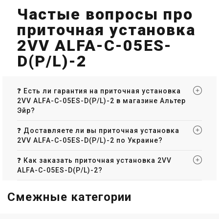
Цена
Цена
Частые вопросы про
Цена по запросу
Цена по запросу
приточная установка
Купить
Купить
2VV ALFA-C-05ES-
Под заказ
Оставить отзыв
Под заказ
Оставить отзыв
D(P/L)-2
❓ Есть ли гарантия на приточная установка
2VV ALFA-C-05ES-D(P/L)-2 в магазине Альтер
Китай
Чехия
Эйр?
Приточная установка 2VV
Приточная установка 2VV
ALFA-C-20WS-D(P/L)-2
ALFA-C-30WS-D(P/L)-2
❓ Доставляете ли вы приточная установка
Цена
Цена
2VV ALFA-C-05ES-D(P/L)-2 по Украине?
Цена по запросу
Цена по запросу
Купить
Купить
❓ Как заказать приточная установка 2VV
ALFA-C-05ES-D(P/L)-2?
Под заказ
Оставить отзыв
Под заказ
Оставить отзыв
Смежные категории