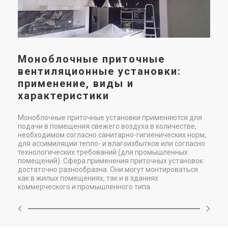
Под заказ
Оставить отзыв
Под заказ
Оставить отзыв
Моноблочные приточные
Чехия
Чехия
вентиляционные установки:
Приточная установка 2VV
Приточная установка 2VV
применение, виды и
ALFA-C-80VS-D(P/L)-2
ALFA-C-WS
характеристики
Цена
Цена
Цена по запросу
Цена по запросу
Моноблочные приточные установки применяются для
Купить
Купить
подачи в помещения свежего воздуха в количестве,
необходимом согласно санитарно-гигиенических норм,
для ассимиляции тепло- и влагоизбытков или согласно
Под заказ
Оставить отзыв
Под заказ
Оставить отзыв
технологических требований (для промышленных
помещений). Сфера применения приточных установок
достаточно разнообразна. Они могут монтироваться
как в жилых помещениях, так и в зданиях
коммерческого и промышленного типа.
Чехия
Чехия
Приточная установка 2VV
Приточная установка 2VV
ALFA-C-05WS-D(P/L)-2
ALFA-C-10WS-D(P/L)-2