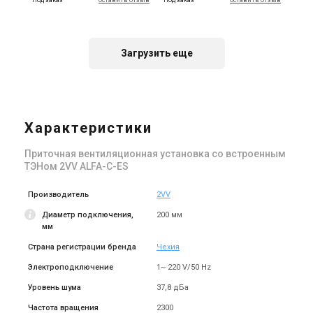
Под заказ
Оставить отзыв
Под заказ
Оставить отзыв
Загрузить еще
Чехия
Чехия
Приточная установка 2VV
Приточная установка 2VV
ALFA-C-30SS-K(P/L)-2
ALFA-C-50SS-K(P/L)-2
Характеристики
Цена
Цена
Цена по запросу
Цена по запросу
Приточная вентиляционная установка со встроенным
Купить
Купить
ТЭНом 2VV ALFA-C-ES
Под заказ
Оставить отзыв
Под заказ
Оставить отзыв
Производитель
2VV
Диаметр подключения,
200 мм
мм
Страна регистрации бренда
Чехия
Электроподключение
1~ 220 V/50 Hz
Чехия
Чехия
Приточная установка 2VV
Приточная установка 2VV
Уровень шума
37,8 дБа
ALFA-C-80SS-NP-2
ALFA-C-05ES-D(P/L)-2
Частота вращения
2300