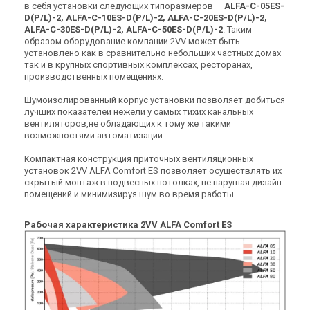
в себя установки следующих типоразмеров —
Под заказ
Оставить отзыв
Под заказ
ALFA-C-05ES-
Оставить отзыв
D(P/L)-2, ALFA-C-10ES-D(P/L)-2, ALFA-C-20ES-D(P/L)-2,
ALFA-C-30ES-D(P/L)-2, ALFA-C-50ES-D(P/L)-2
. Таким
образом оборудование компании 2VV может быть
установлено как в сравнительно небольших частных домах
так и в крупных спортивных комплексах, ресторанах,
производственных помещениях.
Чехия
Чехия
Шумоизолированный корпус установки позволяет добиться
Приточная установка 2VV
Приточная установка 2VV
лучших показателей нежели у самых тихих канальных
ALFA-C-10EN-D(P/L)-2
ALFA-C-20EN-D(P/L)-2
вентиляторов,не обладающих к тому же такими
Цена
Цена
возможностями автоматизации.
Цена по запросу
Цена по запросу
Компактная конструкция приточных вентиляционных
Купить
Купить
установок 2VV ALFA Comfort ES позволяет осуществлять их
скрытый монтаж в подвесных потолках, не нарушая дизайн
Под заказ
Оставить отзыв
Под заказ
Оставить отзыв
помещений и минимизируя шум во время работы.
Рабочая характеристика 2VV ALFA Comfort ES
Чехия
Чехия
Приточная установка 2VV
Приточная установка 2VV
ALFA-C-30EN-D(P/L)-2
ALFA-C-50EN-D(P/L)-2