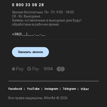
0 800 33 08 28
Звонки бесплатные. Пн - Пт: 9:00 - 18:00
Чехия
Чехия
Сб - Вс: Выходные.
Приточная установка 2VV
Приточная установка 2VV
Заявки, оставленные в выходные дни будут
ALFA-C-10WC-D(P/L)-2
ALFA-C-20WC-D(P/L)-2
обработаны в рабочее время.
Цена
Цена
Цена по запросу
Цена по запросу
Купить
Купить
Под заказ
Оставить отзыв
Под заказ
Оставить отзыв
Заказать звонок
Чехия
Чехия
Приточная установка 2VV
Приточная установка 2VV
ALFA-C-30WC-D(P/L)-2
ALFA-C-50WC-D(P/L)-2
Facebook
YouTube
Instagram
Telegram
Viber
Цена
Цена
Цена по запросу
Цена по запросу
Все права защищены. AlterAir © 2026
Купить
Купить