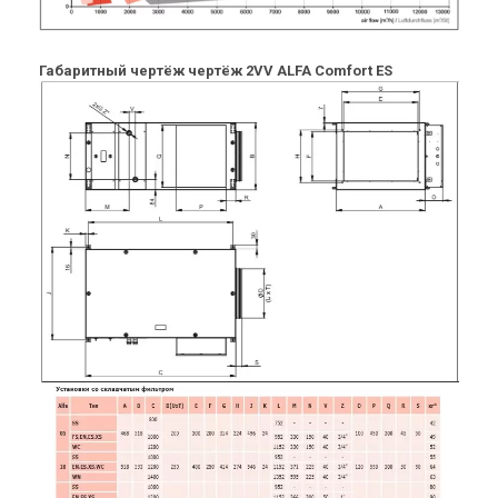
Цена
Цена
Цена по запросу
Цена по запросу
Купить
Купить
Габаритный чертёж чертёж 2VV ALFA Comfort ES
Под заказ
Оставить отзыв
Под заказ
Оставить отзыв
Чехия
Чехия
Приточная установка 2VV
Приточная установка 2VV
ALFA-C-VS
ALFA-C-05VS-D(P/L)-2
Цена
Цена
Цена по запросу
Цена по запросу
Купить
Купить
Под заказ
Оставить отзыв
Под заказ
Оставить отзыв