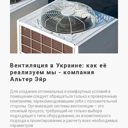
у
и
Германия
Германия
При
Канальный вентилятор Ruck
Канальный вентилятор Ruck
рас
EL 355 E2 01
EL 400 E4 01
сис
сис
Цена
Цена
при
39 589 грн
64 826 грн
48 279 грн
79 055 грн
Купить
Купить
(1)
Вентиляция в Украине: как её
В наличии
В наличии
Оставить отзыв
реализуем мы - компания
Акция
Акция
Альтер Эйр
Для создания оптимальных и комфортных условий в
помещении следует обращаться только к проверенным
Германия
Германия
компаниям, зарекомендовавшим себя с положительной
Канальный вентилятор Ruck
Канальный вентилятор Ruck
стороны. Организация системы вентиляции – это
EL 450 E4 01
EL 500 E4 01
сложный процесс, требующий не только выбора
Цена
Цена
подходящего типа оборудования, но и комплексного
81 492 грн
89 761 грн
подхода к проектированию и расчету всех необходимых
99 380 грн
109 464 грн
параметров.
Купить
Купить