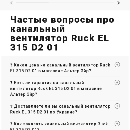
Канальный вентилятор Ruck
Канальный вентилятор Ruck
EL 250 D2 01
EL 125 E2M 01
Цена
Цена
Частые вопросы про
22 580 грн
9 298 грн
27 536 грн
11 339 грн
канальный
Купить
Купить
вентилятор Ruck EL
(1)
В наличии
Оставить отзыв
В наличии
315 D2 01
Акция
Акция
❓ Какая цена на канальный вентилятор Ruck
EL 315 D2 01 в магазине Альтер Эйр?
Германия
Германия
Канальный вентилятор Ruck
Канальный вентилятор Ruck
❓ Есть ли гарантия на канальный
EL 150 E2M 01
EL 150L E2M 01
вентилятор Ruck EL 315 D2 01 в магазине
Цена
Цена
Альтер Эйр?
9 684 грн
11 355 грн
11 809 грн
13 847 грн
Купить
Купить
❓ Доставляете ли вы канальный вентилятор
Ruck EL 315 D2 01 по Украине?
(1)
В наличии
Оставить отзыв
В наличии
❓ Как заказать канальный вентилятор Ruck
Акция
Акция
EL 315 D2 01?