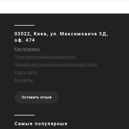
Канальный вентилятор Ruck
EL 315 E2 10
Цена
41 175 грн
50 213 грн
Купить
03022, Киев, ул. Максимовича 3Д,
оф. 474
Как проехать
Политика конфиденциальности
Правила использования материалов сайта
Карта сайта
Контакты
Оставить отзыв
Самые популярные