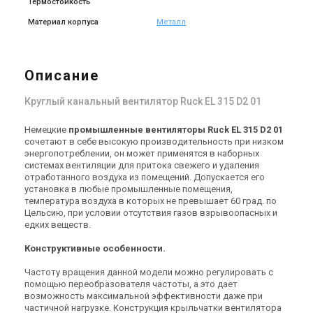
Термостойкость
Материал корпуса
Металл
Германия
Германия
Канальный вентилятор Ruck
Канальный вентилятор Ruck
Описание
EL 500 EC 01
EL 560 EC 01
Цена
Цена
Круглый канальный вентилятор Ruck EL 315 D2 01
149 701 грн
170 053 грн
182 562 грн
207 381 грн
Купить
Купить
Немецкие
промышленные вентиляторы Ruck EL 315 D2 01
сочетают в себе высокую производительность при низком
Нет в наличии
Оставить отзыв
Нет в наличии
Оставить отзыв
энергопотреблении, он может применятся в наборных
системах вентиляции для притока свежего и удаления
Акция
Акция
отработанного воздуха из помещений. Допускается его
установка в любые промышленные помещения,
температура воздуха в которых не превышает 60 град. по
Цельсию, при условии отсутствия газов взрывоопасных и
едких веществ.
Германия
Германия
Конструктивные особенности.
Канальный вентилятор Ruck
Канальный вентилятор Ruck
EL 630 EC 01
EL 710 EC 01
Частоту вращения данной модели можно регулировать с
Цена
Цена
помощью переобразователя частоты, а это дает
181 792 грн
224 594 грн
221 697 грн
273 895 грн
возможность максимальной эффективности даже при
Купить
Купить
частичной нагрузке. Конструкция крыльчатки вентилятора