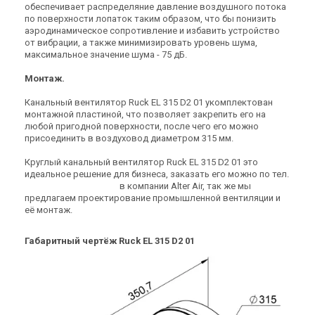
обеспечивает распределяние давление воздушного потока
по поверхности лопаток таким образом, что бы понизить
(1)
В наличии
В наличии
Оставить отзыв
аэродинамическое сопротивление и избавить устройство
от вибрации, а также минимизировать уровень шума,
Акция
Акция
максимальное значение шума - 75 дБ.
Монтаж.
Канальный вентилятор Ruck EL 315 D2 01 укомплектован
Германия
Германия
монтажной пластиной, что позволяет закрепить его на
Канальный вентилятор Ruck
Канальный вентилятор Ruck
любой пригодной поверхности, после чего его можно
EL 250 E2 01
EL 250 E2 06
присоединить в воздуховод диаметром 315 мм.
Цена
Цена
Круглый канальный вентилятор Ruck EL 315 D2 01 это
19 667 грн
17 653 грн
23 983 грн
21 527 грн
идеальное решение для бизнеса, заказать его можно по тел.
Купить
Купить
0
8
0
0
Показати номер
в компании Alter Air, так же мы
предлагаем проектирование промышленной вентиляции и
её монтаж.
В наличии
Оставить отзыв
В наличии
Оставить отзыв
Акция
Акция
Габаритный чертёж Ruck EL 315 D2 01
Германия
Германия
Канальный вентилятор Ruck
Канальный вентилятор Ruck