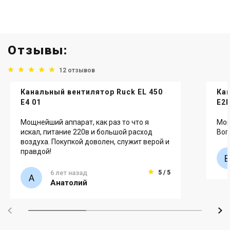
Отзывы:
12 отзывов
Канальный вентилятор Ruck EL 450
Кан
E4 01
E2
Мощнейший аппарат, как раз то что я
Мощ
искал, питание 220в и большой расход
Воп
воздуха. Покупкой доволен, служит верой и
правдой!
6 лет назад
5 / 5
Анатолий