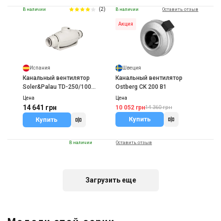
(2)
В наличии
В наличии
Оставить отзыв
Акция
Испания
Швеция
Канальный вентилятор
Канальный вентилятор
Soler&Palau TD-250/100
Ostberg CK 200 B1
SILENT
Цена
Цена
14 641 грн
10 052 грн
14 360 грн
Купить
Купить
В наличии
Оставить отзыв
Загрузить еще
Украина
Канальный вентилятор
Вентс ВКМС 315