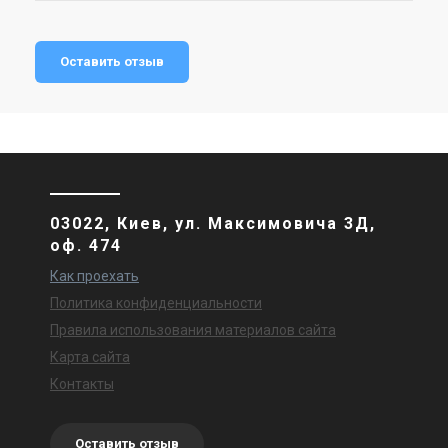
Акция
Оставить отзыв
Германия
Канальный вентилятор Ruck
EL 315 E2 10
Цена
41 175 грн
50 213 грн
Купить
03022, Киев, ул. Максимовича 3Д,
оф. 474
Как проехать
Политика конфиденциальности
Правила использования материалов сайта
Карта сайта
Контакты
Оставить отзыв