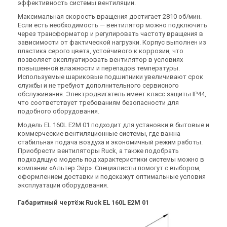
Германия
Германия
эффективность системы вентиляции.
Канальный вентилятор Ruck
Канальный вентилятор Ruck
Максимальная скорость вращения достигает 2810 об/мин.
EL 560 EC 01
EL 630 EC 01
Если есть необходимость — вентилятор можно подключить
Цена
Цена
через трансформатор и регулировать частоту вращения в
170 053 грн
181 792 грн
207 381 грн
221 697 грн
зависимости от фактической нагрузки. Корпус выполнен из
пластика серого цвета, устойчивого к коррозии, что
Купить
Купить
позволяет эксплуатировать вентилятор в условиях
повышенной влажности и перепадов температуры.
Используемые шариковые подшипники увеличивают срок
(1)
Нет в наличии
Оставить отзыв
В наличии
службы и не требуют дополнительного сервисного
Акция
Акция
обслуживания. Электродвигатель имеет класс защиты IP44,
что соответствует требованиям безопасности для
подобного оборудования.
Модель EL 160L E2M 01 подходит для установки в бытовые и
коммерческие вентиляционные системы, где важна
Германия
Германия
стабильная подача воздуха и экономичный режим работы.
Канальный вентилятор Ruck
Канальный вентилятор Ruck
Приобрести вентиляторы Ruck, а также подобрать
EL 710 EC 01
EL 250 E2 01
подходящую модель под характеристики системы можно в
компании «Альтер Эйр». Специалисты помогут с выбором,
Цена
Цена
оформлением доставки и подскажут оптимальные условия
224 594 грн
19 667 грн
273 895 грн
23 983 грн
эксплуатации оборудования.
Купить
Купить
Габаритный чертёж Ruck EL 160L E2M 01
В наличии
Оставить отзыв
В наличии
Оставить отзыв