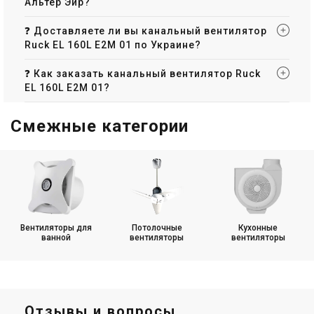
9 298 грн
9 684 грн
Альтер Эйр?
11 339 грн
11 809 грн
Купить
Купить
❓ Доставляете ли вы канальный вентилятор
Ruck EL 160L E2M 01 по Украине?
(1)
В наличии
В наличии
Оставить отзыв
❓ Как заказать канальный вентилятор Ruck
Акция
Акция
EL 160L E2M 01?
Смежные категории
Германия
Германия
Канальный вентилятор Ruck
Канальный вентилятор Ruck
EL 150L E2M 01
EL 160 E2M 01
Цена
Цена
11 355 грн
9 769 грн
13 847 грн
11 913 грн
Купить
Купить
Вентиляторы для
Потолочные
Кухонные
ванной
вентиляторы
вентиляторы
В наличии
Оставить отзыв
В наличии
Оставить отзыв
Акция
Акция
Отзывы и вопросы