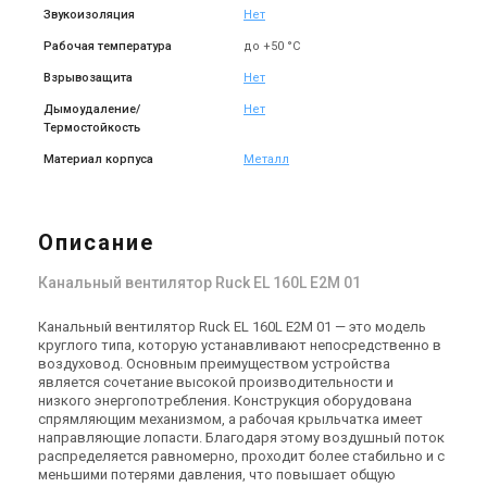
Купить
Купить
Звукоизоляция
Нет
Рабочая температура
до +50 °C
Под заказ
Оставить отзыв
Нет в наличии
Оставить отзыв
Взрывозащита
Нет
Акция
Акция
Дымоудаление/
Нет
Термостойкость
Материал корпуса
Металл
Германия
Германия
Канальный вентилятор Ruck
Канальный вентилятор Ruck
Описание
EL 450 EC 01
EL 500 EC 01
Цена
Цена
Канальный вентилятор Ruck EL 160L E2M 01
120 567 грн
149 701 грн
147 032 грн
182 562 грн
Купить
Купить
Канальный вентилятор Ruck EL 160L E2M 01 — это модель
круглого типа, которую устанавливают непосредственно в
Нет в наличии
Оставить отзыв
Нет в наличии
Оставить отзыв
воздуховод. Основным преимуществом устройства
является сочетание высокой производительности и
Акция
Акция
низкого энергопотребления. Конструкция оборудована
спрямляющим механизмом, а рабочая крыльчатка имеет
направляющие лопасти. Благодаря этому воздушный поток
распределяется равномерно, проходит более стабильно и с
меньшими потерями давления, что повышает общую