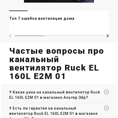
Акция
Ми
Топ 7 ошибок вентиляции дома
ор
ма
Германия
Германия
Канальный вентилятор Ruck
Канальный вентилятор Ruck
EL 250 D2 01
EL 630 E4 01
Цена
Цена
22 580 грн
27 536 грн
Частые вопросы про
Цена по запросу
Купить
Купить
канальный
вентилятор Ruck EL
В наличии
Оставить отзыв
В наличии
Оставить отзыв
160L E2M 01
Акция
Акция
❓ Какая цена на канальный вентилятор Ruck
EL 160L E2M 01 в магазине Альтер Эйр?
Германия
Германия
Канальный вентилятор Ruck
Канальный вентилятор Ruck
EL 125 E2M 01
EL 150 E2M 01
❓ Есть ли гарантия на канальный
вентилятор Ruck EL 160L E2M 01 в магазине
Цена
Цена