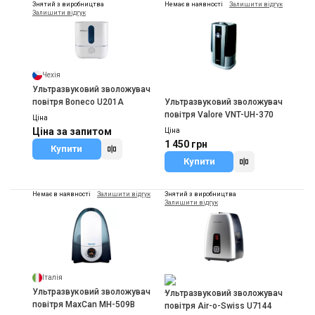
Знятий з виробництва
Немає в наявності
Залишити відгук
Залишити відгук
Чехія
Ультразвуковий зволожувач
Ультразвуковий зволожувач
повітря Boneco U201A
повітря Valore VNT-UH-370
Ціна
Ціна за запитом
Ціна
1 450 грн
Купити
Купити
Немає в наявності
Залишити відгук
Знятий з виробництва
Залишити відгук
Італія
-
Ультразвуковий зволожувач
Ультразвуковий зволожувач
повітря MaxCan MH-509B
повітря Air-o-Swiss U7144