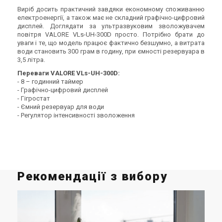
Знятий з виробництва
Знятий з виробництва
Виріб досить практичний завдяки економному споживанню
(2)
Залишити відгук
електроенергії, а також має не складний графічно-цифровий
дисплей. Доглядати за ультразвуковим зволожувачем
повітря VALORE VLs-UH-300D просто. Потрібно брати до
уваги і те, що модель працює фактично безшумно, а витрата
води становить 300 грам в годину, при ємності резервуара в
3,5 літра.
Швейцарія
Швейцарія
Переваги VALORE VLs-UH-300D:
Ультразвуковий зволожувач
Зволожувач повітря для
- 8 – годинний таймер
повітря Boneco 7131
дитячої Air-o-Swiss U650
- Графічно-цифровий дисплей
Ціна
Ціна
- Гігростат
Ціна за запитом
Ціна за запитом
- Ємний резервуар для води
- Регулятор інтенсивності зволоження
Купити
Купити
Знятий з виробництва
Знятий з виробництва
Залишити відгук
Залишити відгук
Рекомендації з вибору
Швейцарія
Швейцарія
Зволожувач повітря для
Ультразвуковий зволожувач
дитячої Air-o-Swiss U600
повітря Air-o-Swiss U7142