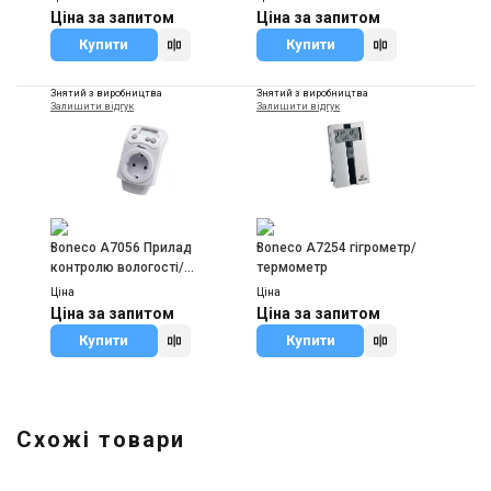
Ціна за запитом
Ціна за запитом
Купити
Купити
Знятий з виробництва
Знятий з виробництва
Залишити відгук
Залишити відгук
-
-
Boneco A7056 Прилад
Boneco A7254 гігрометр/
контролю вологості/
термометр
гігростат
Ціна
Ціна
Ціна за запитом
Ціна за запитом
Купити
Купити
Схожі товари