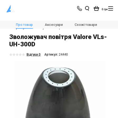
0 грн
Магазин
Зволожувачі повітря
Про товар
Аксесуари
Схожі товари
Хара
Ультразвукові зволожувачі повітря
Valore VLs-UH-300D
Зволожувач повітря Valore VLs-
UH-300D
Відгуки 0
Aртикул:
24440