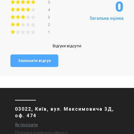
0
5
4
3
Загальна оцінка
2
1
Відгуки відсутні
Залишити відгук
03022, Київ, вул. Максимовича 3Д,
оф. 474
Як проїхати
Політика конфіденційності