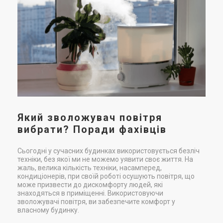
Ціна
Ціна
Ціна за запитом
Ціна за запитом
Купити
Купити
Знятий з виробництва
Знятий з виробництва
(3)
Залишити відгук
Корея
Швейцарія
Який зволожувач повітря
Зволожувач повітря для
Ультразвуковий зволожувач
вибрати? Поради фахівців
дитячої Boneco 7135
повітря Boneco 7133
Ціна
Ціна
Сьогодні у сучасних будинках використовується безліч
Ціна за запитом
Ціна за запитом
техніки, без якої ми не можемо уявити своє життя. На
Купити
Купити
жаль, велика кількість техніки, насамперед,
кондиціонерів, при своїй роботі осушують повітря, що
може призвести до дискомфорту людей, які
Знятий з виробництва
знаходяться в приміщенні. Використовуючи
Залишити відгук
зволожувачі повітря, ви забезпечите комфорт у
власному будинку.