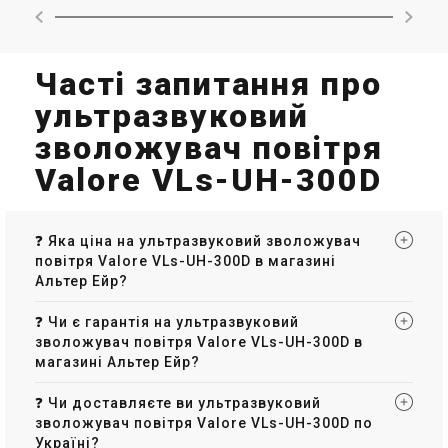
Швейцарія
Ультразвуковий зволожувач
Часті запитання про
повітря Air-o-Swiss U7145
ультразвуковий
Ціна
Ціна за запитом
зволожувач повітря
Купити
Valore VLs-UH-300D
❓ Яка ціна на ультразвуковий зволожувач
повітря Valore VLs-UH-300D в магазині
Альтер Ейр?
❓ Чи є гарантія на ультразвуковий
зволожувач повітря Valore VLs-UH-300D в
магазині Альтер Ейр?
❓ Чи доставляєте ви ультразвуковий
зволожувач повітря Valore VLs-UH-300D по
Україні?