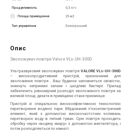
Продуктивність
0,3 л/ч
Корея
Площа приміщення
25 м2
Ультразвуковий зволожувач
Ультразвуковий зволожувач
повітря Wild Wind S-210WT
повітря Boneco U7147
Тип управління
Електронний
Ціна
Ціна
890 грн
Ціна за запитом
Купити
Купити
Опис
Немає в наявності
Залишити відгук
Немає в наявності
Залишити відгук
Зволожувач повітря Valore VLs-UH-300D
Ультразвуковий зволожувач повітря
VALORE VLs-UH-300D
– високопродуктивний пристрій, призначений для
зволоження повітря . Ваш будинок наповниться свіжістю,
зникнуть неприємні запахи і шкідливі бактерії. Прилад
забезпечить рівномірний розподіл зволоженого повітря на
Китай
Китай
великій площі, дихати в приміщенні стане приємніше.
Ультразвуковий зволожувач
Ультразвуковий зволожувач
повітря Wild Wind S-210BL
повітря Ballu UHB-910H
Пристрій зі спеціальною високоефективною технологією
Water sky
перетворення водяної пари. Вбудований п'єзоелектричний
Ціна
Ціна
елемент, який з допомогою високочастотних коливань
890 грн
Ціна за запитом
перетворює воду в легкий туман. Сухе повітря проходить
Купити
Купити
обробку через «водяну хмару» з допомогою вентилятора, і
потім розподіляється по кімнаті.