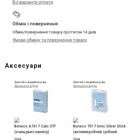
Всі варіанти оплати
Обмін і повернення
Обмін/повернення товару протягом 14 днів
Умови обміну та повернення товару
Аксесуари
Знятий з виробництва
Знятий з виробництва
Залишити відгук
Залишити відгук
-
-
Boneco A7417 Calc Off
Boneco 7017 Ionic Silver Stick
(очищувач накипу)
(антимікробний срібний
стрижень)
Ціна
Ціна