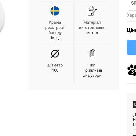
SI
Хар
Країна
Матеріал
реєстрації
виготовлення
Цін
бренду
метал
Швеція
Діаметр
Тип
100
Припливні
дифузори
Д
Н
П