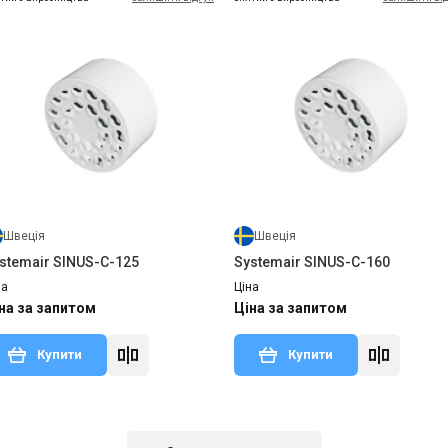
Швеція
Швеція
stemair SINUS-C-125
Systemair SINUS-C-160
на
Ціна
на за запитом
Ціна за запитом
Купити
Купити
Знятий з виробництва
Залишити відгук