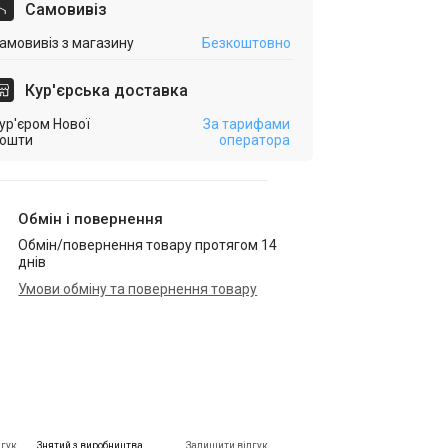
Самовивіз
амовивіз з магазину
Безкоштовно
Кур'єрська доставка
ур'єром Нової
За тарифами
ошти
оператора
Обмін і повернення
Обмін/повернення товару протягом 14
днів
Умови обміну та повернення товару
дгук
Знятий з виробництва
Залишити відгук