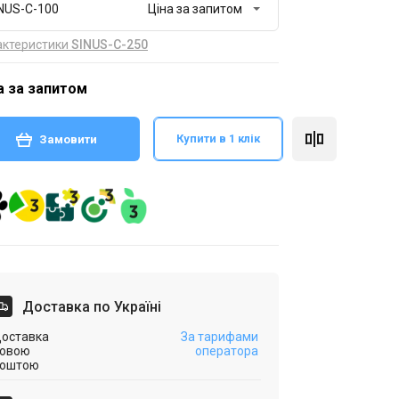
NUS-C-100
актеристики
SINUS-C-250
а за запитом
Купити в 1 клік
Замовити
Доставка по Україні
оставка
За тарифами
овою
оператора
оштою