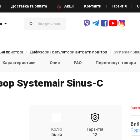
и
Доставка та оплата
Акції
Контакти
Гарантія
С
н
ні пристрої
Дифузори і регулятори витрати повітря
Systemair Sin
Характеристики
Опис
FAQ
Переглянуті товари
ор Systemair Sinus-C
Знят
Виб
Колір
Гарантія
Порі
Білий
12