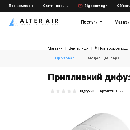
Про компанію
Статті і новини
Відеоогляди
Об’єкт
Послуги
Магази
Магазин
Вентиляція
🌀Повітророзподіль
Про товар
Моделі цієї серії
Припливний дифуз
Відгуки 0
Aртикул:
18720