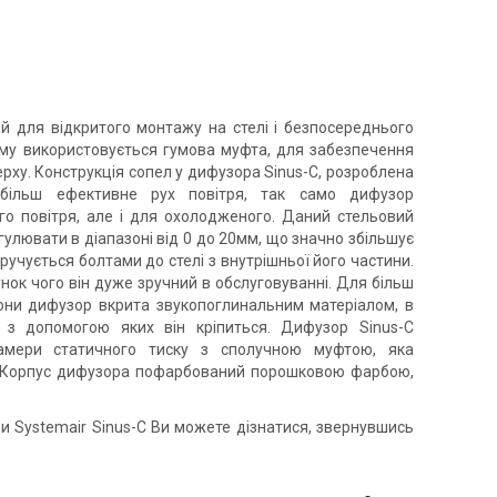
й для відкритого монтажу на стелі і безпосереднього
ому використовується гумова муфта, для забезпечення
рху. Конструкція сопел у дифузора Sinus-C, розроблена
більш ефективне рух повітря, так само дифузор
ого повітря, але і для охолодженого. Даний стельовий
улювати в діапазоні від 0 до 20мм, що значно збільшує
учується болтами до стелі з внутрішньої його частини.
нок чого він дуже зручний в обслуговуванні. Для більш
орони дифузор вкрита звукопоглинальним матеріалом, в
 з допомогою яких він кріпиться. Дифузор Sinus-C
камери статичного тиску з сполучною муфтою, яка
. Корпус дифузора пофарбований порошковою фарбою,
и Systemair Sinus-C Ви можете дізнатися, звернувшись