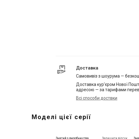
Доставка
Самовивіз з шоурума — безко
Доставка кур'єром Нової Пошт
адресою — за тарифами перев
Всі способи доствки
Моделі цієї серії
Знятий з виробництва
Залишити відгук
Зня