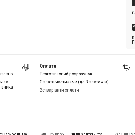
С
К
П
Оплата
штовно
Безготівковий розрахунок
и за
Оплата частинами (до 3 платежів)
ізника
Всі варіанти оплати
тий з виробництва
Залишити відгук
Знятий з виробництва
Залишити ві