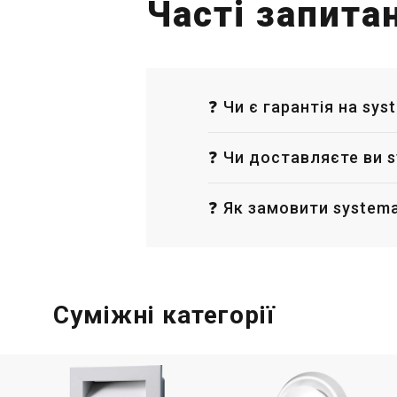
Часті запита
❓ Чи є гарантія на sys
❓ Чи доставляєте ви s
❓ Як замовити systema
Суміжні категорії