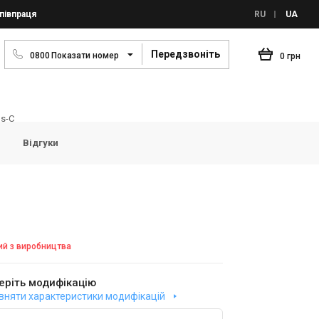
півпраця
RU
UA
Передзвоніть
0
8
0
0
Показати номер
0 грн
us-C
Відгуки
ий з виробництва
еріть модифікацію
вняти характеристики модифікацій