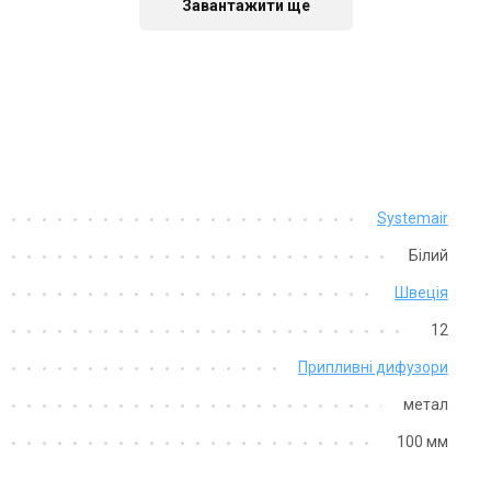
Завантажити ще
Швеція
Systemair
Systemair SINUS-C-250
Білий
Ціна
Швеція
Ціна за запитом
12
Купити
Припливні дифузори
метал
100 мм