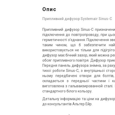
Опис
Припливний дифузор Systemair Sinus-C
Припливний дифузор Sinus-C призначени
підключення до повітропроводу, при ць
герметичності з'єднання. Підключення зве
таким чином, що б забезпечити най
використовується не тільки для підігріт
дифузор має бічний зазор, який можна рег
обсяг припливного повітря. Дифузор прикр
Передня панель дифузора знімна, за раху
тихої роботи Sinus-C, з внутрішньої ст
ньому передбачені отвори для болтів,
складається з передньої частини і 
виготовлена з гальваизированной сталі
стандартного білого кольору.
Детальну інформацію та ціни на дифузор
до консультантів Альтер Ейр.