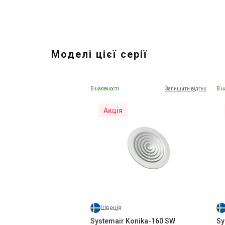
Моделі цієї серії
В наявності
Залишити відгук
В н
Акція
Швеція
Systemair Konika-160 SW
Sy