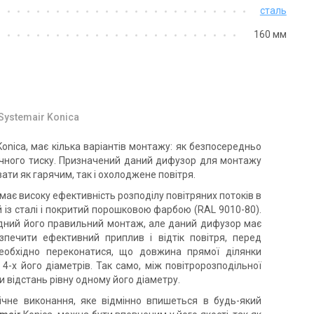
сталь
160 мм
ystemair Konica
onica, має кілька варіантів монтажу: як безпосередньо
тичного тиску. Призначений даний дифузор для монтажу
ати як гарячим, так і охолоджене повітря.
ає високу ефективність розподілу повітряних потоків в
 із сталі і покритий порошковою фарбою (RAL 9010-80).
ідний його правильний монтаж, але даний дифузор має
зпечити ефективний приплив і відтік повітря, перед
еобхідно переконатися, що довжина прямої ділянки
-х його діаметрів. Так само, між повітророзподільної
 відстань рівну одному його діаметру.
чне виконання, яке відмінно впишеться в будь-який