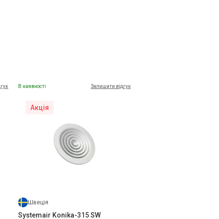
дгук
В наявності
Залишити відгук
Акція
Швеція
Systemair Konika-315 SW