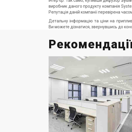
інтер'єр. Так само, купивши дифузор
Syst
виробник даного продукту компанія Systema
Репутація даній компанії перевірена часо
Детальну інформацію та ціни на припли
Ви можете дізнатися, звернувшись до конс
Рекомендації