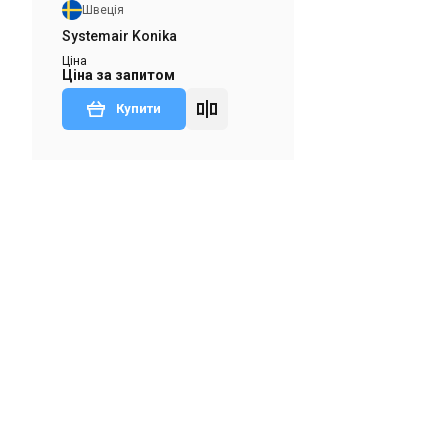
Швеція
Systemair Konika
Ціна
Ціна за запитом
Купити