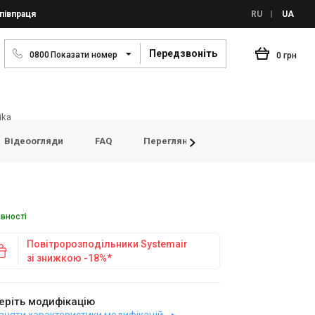
півпраця
RU
UA
Передзвоніть
0
8
0
0
Показати номер
0 грн
ika
Відеоогляди
FAQ
Переглянуті товари
Відгуки
явності
Повітророзподільники Systemair
зі знижкою -18%*
еріть модифікацію