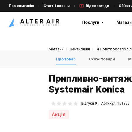
Про компанію
Статті і новини
Відеоогляди
Об’єкт
Послуги
Магази
Магазин
Вентиляція
🌀Повітророзподіль
Про товар
Схожі товари
Мо
Припливно-витяж
Systemair Konica
Відгуки 0
Aртикул:
161933
Акція