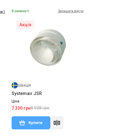
В наявності
Залишити відгук
ки 1
Акція
Швеція
Systemair JSR
Ціна
8 938 грн
7 330 грн
Купити