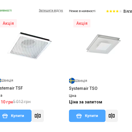
аявності
Залишити відгук
Немає в наявності
Відгу
Акція
Акція
Швеція
Швеція
stemair TSF
Systemair TSO
на
Ціна
5 012 грн
110 грн
Ціна за запитом
Купити
Купити
Немає в наявності
Залишити відгук