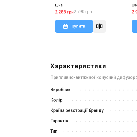
Ціна
Ці
2 790 грн
2 288 грн
2 
Купити
Характеристики
Припливно-витяжної конусний дифузор S
Виробник
Колір
Країна реєстрації бренду
Гарантія
Тип