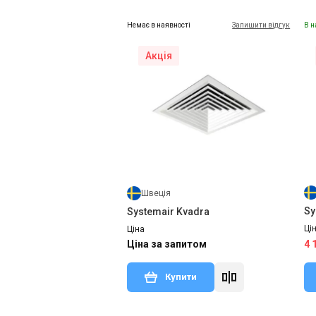
Немає в наявності
Залишити відгук
В н
Акція
Швеція
Sy
Systemair Kvadra
Ці
Ціна
Ціна за запитом
4 
Купити