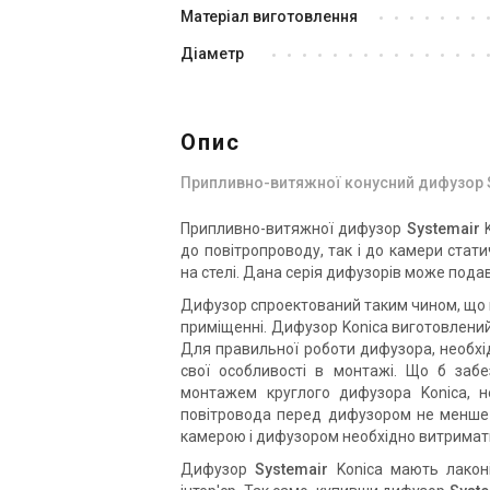
Матеріал виготовлення
Діаметр
Опис
Припливно-витяжної конусний дифузор S
Припливно-витяжної дифузор
Systemair
K
до повітропроводу, так і до камери ста
на стелі. Дана серія дифузорів може подав
Дифузор спроектований таким чином, що м
приміщенні. Дифузор Konica виготовлений
Для правильної роботи дифузора, необх
свої особливості в монтажі. Що б забе
монтажем круглого дифузора Konica, н
повітровода перед дифузором не менше 4
камерою і дифузором необхідно витримати
Дифузор
Systemair
Konica мають лаконі