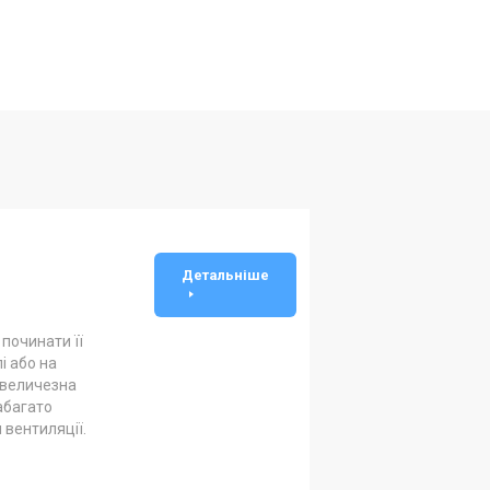
Детальніше
починати її
і або на
а величезна
набагато
 вентиляції.