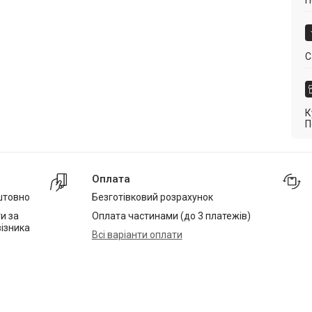
П
С
К
П
Оплата
штовно
Безготівковий розрахунок
и за
Оплата частинами (до 3 платежів)
ізника
Всі варіанти оплати