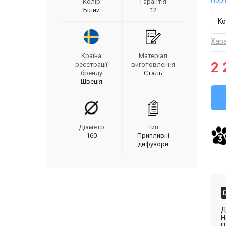
Порі
Колір
Гарантія
Білий
12
Ko
Хар
Країна
Матеріал
2 
реєстрації
виготовлення
бренду
Сталь
Швеція
Діаметр
Тип
160
Припливні
дифузори
Д
Н