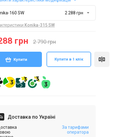
вняти характеристики модифікацій
nika-160 SW
актеристики
Konika-315 SW
288 грн
2 790 грн
Купити в 1 клік
Купити
Доставка по Україні
оставка
За тарифами
овою
оператора