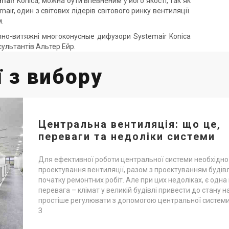
emair
Konica, можна бути впевненим у його якості, так як
ir, один з світових лідерів світового ринку вентиляції.
м.
вно-витяжні многоконусные дифузори Systemair Konica
ультантів Альтер Ейр.
 з вибору
Центральна вентиляція: що це,
переваги та недоліки системи
Для ефективної роботи центральної системи необхідно 
проектування вентиляції, разом з проектуванням будівл
початку ремонтних робіт. Але при цих недоліках, є одн
перевага – клімат у великій будівлі привести до стану 
простіше регулювати з допомогою центральної системи
З