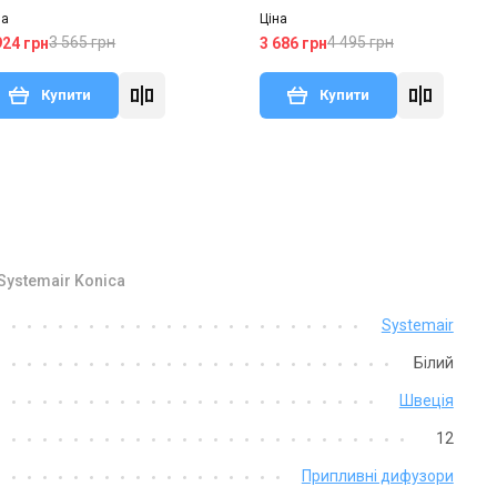
на
Ціна
3 565 грн
4 495 грн
924 грн
3 686 грн
Купити
Купити
ystemair Konica
Systemair
Білий
Швеція
12
Припливні дифузори