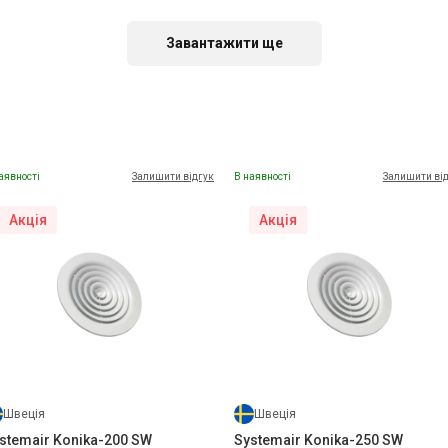
Акція
Завантажити ще
аявності
Залишити відгук
В наявності
Залишити ві
Акція
Акція
Швеція
Systemair TSK
Ціна
Ціна за запитом
Купити
Швеція
Швеція
stemair Konika-200 SW
Systemair Konika-250 SW