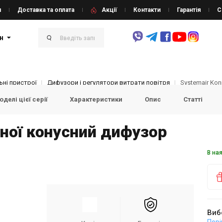
и
Доставка та оплата
Акції
Контакти
Гарантія
С
н
ні пристрої
Дифузори і регулятори витрати повітря
Systemair Kon
делі цієї серії
Характеристики
Опис
Статті
ної конусний дифузор
В на
Виб